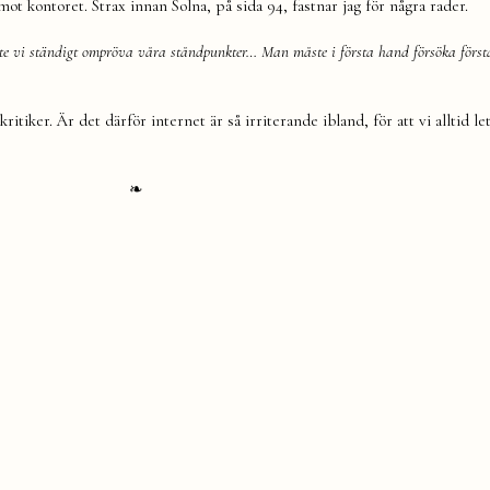
ot kontoret. Strax innan Solna, på sida 94, fastnar jag för några rader.
te vi ständigt ompröva våra ståndpunkter… Man måste i första hand försöka förstå
itiker. Är det därför internet är så irriterande ibland, för att vi alltid let
❧