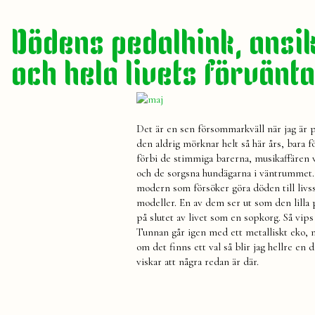
sommar
Dödens pedalhink, ansik
och hela livets förvänt
Det är en sen försommarkväll när jag är 
den aldrig mörknar helt så här års, bara f
förbi de stimmiga barerna, musikaffären 
och de sorgsna hundägarna i väntrummet. 
modern som försöker göra döden till livsst
modeller. En av dem ser ut som den lilla 
på slutet av livet som en sopkorg. Så vip
Tunnan går igen med ett metalliskt eko, ma
om det finns ett val så blir jag hellre e
viskar att några redan är där.