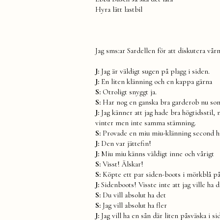
Hyra lätt lastbil
Jag sms:ar Sardellen för att diskutera vår
J:
Jag är väldigt sugen på plagg i siden.
J:
En liten klänning och en kappa gärna
S:
Otroligt snyggt ja.
S:
Har nog en ganska bra garderob nu som f
J:
Jag känner att jag hade bra högtidsstil
vinter men inte samma stämning.
S:
Provade en miu miu-klänning second ha
J:
Den var jättefin!
J:
Miu miu känns väldigt inne och vårigt
S:
Visst! Älskar!
S:
Köpte ett par siden-boots i mörkblå på
J:
Sidenboots! Visste inte att jag ville ha d
S:
Du vill absolut ha det
S:
Jag vill absolut ha fler
J:
Jag vill ha en sån där liten påsväska i s