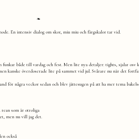
❧
mode. En intensiv dialog om skor, miu miu och färgskalor tar vid.
unkar både till vardag och fest. Men lite nya detaljer: tights, sjalar osv 
, men kanske överdoserade lite på sammet vid jul. Svårare nu när det fortf
nd för några veckor sedan och blev jättesugen på att ha mer tema bakels
 rean som är otroliga
et, men nu vill jag det.
iden också