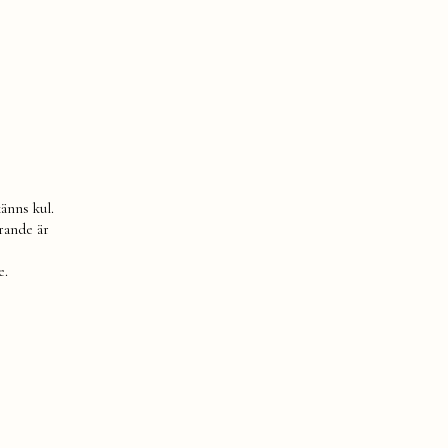
känns kul.
arande är
e.