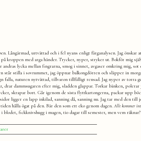
en. Långärmad, urtvättad och i fel nyans enligt färganalysen. Jag önskar a
r på kroppen med arga händer. Trycker, nyper, stryker ut. Bokför mig själ
ser andras lycka mellan fingrarna, smog i sinnet, avgaser omkring mig, sot 
en står stilla i sovrummet, jag öppnar balkongdörren och släpper in mor
 falla, naturen nytvättad, tillvaron tillfälligt rensad. Jag nyper av torra g
ar, drar dammsugaren efter mig, sladden glappar. Torkar bänken, polerar 
ycker, skrapar bort. Går igenom de sista flyttkartongerna, packar upp bö
idor ligger en lapp inkilad, sanning då, sanning nu. Jag tar med den till 
a tiden hålla ögat på den. Bär den som ett eko genom dagen.
Allt kommer in
 i blodet, fickknivshugg i magen, tio dagar till semester, men vem räknar?
till
arer
Allt
ordnas