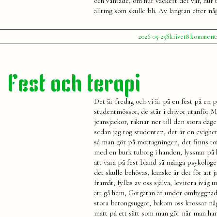
och väntade, om hur vackert det var, hur
allting som skulle bli. Av längtan efter n
Publicerat
Publicerat
Etiketter:
2026-05-25
Skrivet
8 komment
av
i
Julia
döden
,
försommar
,
livet
,
maj
,
Fest och terapi
skrivet
,
utseende
Det är fredag och vi är på en fest på en 
studentmössor, de står i drivor utanför 
jeansjackor, räknar ner till den stora dage
sedan jag tog studenten, det är en evighet,
så man gör på mottagningen, det finns tof
med en burk tuborg i handen, lyssnar på 
att vara på fest bland så många psykologe
det skulle behövas, kanske är det för att 
framåt, fyllas av oss själva, levitera iväg 
att gå hem, Götgatan är under ombyggnad 
stora betongsuggor, bakom oss krossar nå
matt på ett sätt som man gör när man har p