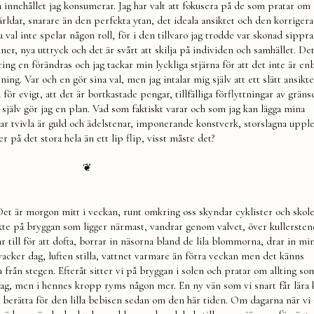
a innehållet jag konsumerar. Jag har valt att fokusera på de som pratar om
ärldar, snarare än den perfekta ytan, det ideala ansiktet och den korriger
val inte spelar någon roll, för i den tillvaro jag trodde var skonad sippra
er, nya uttryck och det är svårt att skilja på individen och samhället. De
ng en förändras och jag tackar min lyckliga stjärna för att det inte är en
. Var och en gör sina val, men jag intalar mig själv att ett slätt ansikte
för evigt, att det är bortkastade pengar, tillfälliga förflyttningar av grän
 själv gör jag en plan. Vad som faktiskt varar och som jag kan lägga mina
ar tvivla är guld och ädelstenar, imponerande konstverk, storslagna uppl
er på det stora hela än ett lip flip, visst måste det?
❦
 Det är morgon mitt i veckan, runt omkring oss skyndar cyklister och skol
sikte på bryggan som ligger närmast, vandrar genom valvet, över kullersten
ar till för att dofta, borrar in näsorna bland de lila blommorna, drar in m
acker dag, luften stilla, vattnet varmare än förra veckan men det känns
från stegen. Efteråt sitter vi på bryggan i solen och pratar om allting som
 jag, men i hennes kropp ryms någon mer. En ny vän som vi snart får lära
 berätta för den lilla bebisen sedan om den här tiden. Om dagarna när vi a