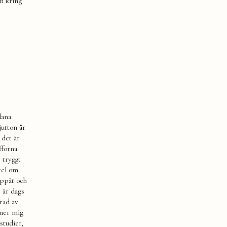
n kring
dana
jutton år
 det är
fforna
 tryggt
xel om
uppåt och
t är dags
rad av
nner mig
studier,