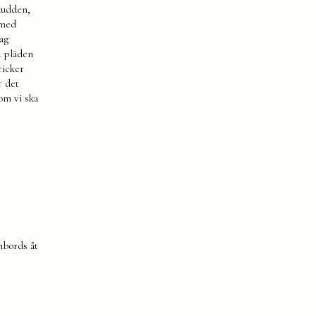
 kudden,
 med
ag
a pläden
ricker
r det
om vi ska
mbords åt