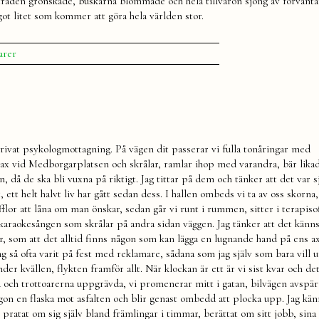
 träden grönskade, buskarna blommade och hela tillvaron sjöng av förvänta
ågot litet som kommer att göra hela världen stor.
till
arer
Dödens
pedalhink,
ansiktets
projektion
och
hela
livets
privat psykologmottagning. På vägen dit passerar vi fulla tonåringar med
förväntan
Max vid Medborgarplatsen och skrålar, ramlar ihop med varandra, bär lika
n, då de ska bli vuxna på riktigt. Jag tittar på dem och tänker att det var s
 ett helt halvt liv har gått sedan dess. I hallen ombeds vi ta av oss skorna,
flor att låna om man önskar, sedan går vi runt i rummen, sitter i terapiso
karaokesången som skrålar på andra sidan väggen. Jag tänker att det känns
r, som att det alltid finns någon som kan lägga en lugnande hand på ens a
jag så ofta varit på fest med reklamare, sådana som jag själv som bara vill 
under kvällen, flykten framför allt. När klockan är ett är vi sist kvar och de
och trottoarerna uppgrävda, vi promenerar mitt i gatan, bilvägen avspär
gon en flaska mot asfalten och blir genast ombedd att plocka upp. Jag kä
ratat om sig själv bland främlingar i timmar, berättat om sitt jobb, sina 