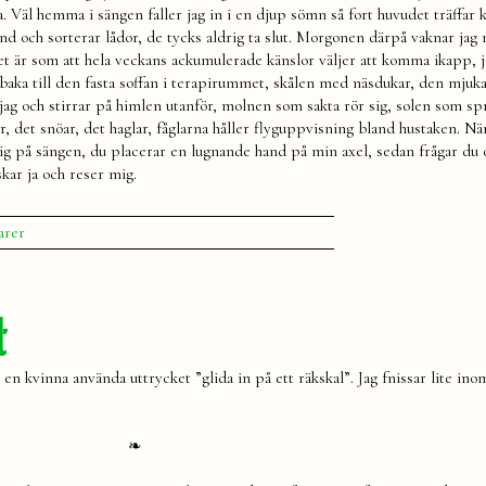
ia. Väl hemma i sängen faller jag in i en djup sömn så fort huvudet träffar
nd och sorterar lådor, de tycks aldrig ta slut. Morgonen därpå vaknar jag
et är som att hela veckans ackumulerade känslor väljer att komma ikapp, j
illbaka till den fasta soffan i terapirummet, skålen med näsdukar, den mjuk
 jag och stirrar på himlen utanför, molnen som sakta rör sig, solen som sp
, det snöar, det haglar, fåglarna håller flyguppvisning bland hustaken. Nä
mig på sängen, du placerar en lugnande hand på min axel, sedan frågar du 
skar ja och reser mig.
till
arer
Fest
och
terapi
t
 kvinna använda uttrycket ”glida in på ett räkskal”. Jag fnissar lite ino
❧