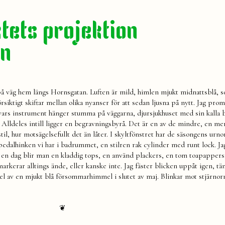
<
ordna
tets projektion
allt
an
på väg hem längs Hornsgatan. Luften är mild, himlen mjukt midnattsblå,
örsiktigt skiftar mellan olika nyanser för att sedan ljusna på nytt. Jag pro
vars instrument hänger stumma på väggarna, djursjukhuset med sin kalla 
Alldeles intill ligger en begravningsbyrå. Det är en av de mindre, en me
il, hur motsägelsefullt det än låter. I skyltfönstret har de säsongens urnor
pedalhinken vi har i badrummet, en stilren rak cylinder med runt lock. Ja
s en dag blir man en kladdig tops, en använd plackers, en tom toapappersr
rkerar alltings ände, eller kanske inte. Jag fäster blicken uppåt igen, tä
n del av en mjukt blå försommarhimmel i slutet av maj. Blinkar mot stjärno
❦