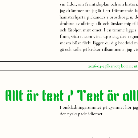
sin ålder, sin framtidsplan och sin histor
jag drömmer att jag är i ett främmande la
hamsterhjärta pickandes i bröstkorgen, d
drabbas av alltings allt och önskar mig t
och fåtöljen mitt emot. I en timme ligger
fram, vädret som visar upp sig, det regnar
mesta blåst förbi lägger du dig bredvid 
gå och kolla på krukor tillsammans, jag vi
Publicerat
Publicerat
Etiketter:
2026-04-25
Skrivet
3 komment
av
i
Julia
fest
,
skrivet
,
terapi
Allt är text / Text är all
I omklädningsrummet på gymmet hör jag en
det nyskapade idiomet.