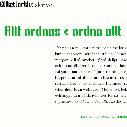
skrivet
Etikettarkiv:
Allt ordnas < ordna allt
Tar på den mjukaste av tröjor ur garderob
kunde analysera mitt inre istället. Känne
morgon, vill så mycket, går så dåligt. Lä
och brandrök. Det är en het sommar, luft
Någon minut senare börjar ett kraftigt regn
kryper runt på ullmattan och samlar tuss
tvättar håret, smörjer huden. Klämmer, r
viker ihop brun wellpapp. Mellan två boks
och lägger den på skrivbordet för att hel
sig, du kommer behöva ordna allt.
Rastlöshet
Publicerat
Publicerat
Etiketter:
2026-07-01
Skrivet
10 komment
av
i
Julia
skrivet
,