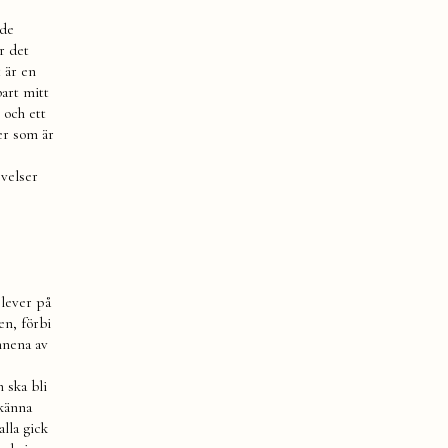
ade
r det
t är en
bart mitt
 och ett
ser som är
evelser
elever på
en, förbi
innena av
 ska bli
 känna
lla gick