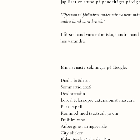
Jag läser en stund på pendeltåget på väg m
”Eftersom vi förändras under vår existens mås
andra hand vara kritisk.”
I första hand vara människa, i andra hand kr
hos varandra.
Mina senaste sökningar på Google:
Dualit brödrost
Sommartid 2026
Desloratadin
Loreal telescopic extensionist mascara
Ellas kapell
Kommod med tvättställ 50 cm
Fujifilm x100
Aubergine näringsvärde
City slicker
Ebba Busch så ska det låta