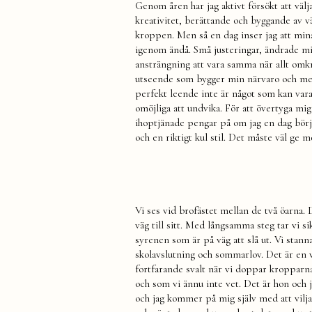
Genom åren har jag aktivt försökt att välj
kreativitet, berättande och byggande av v
kroppen. Men så en dag inser jag att mina 
igenom ändå. Små justeringar, ändrade min
ansträngning att vara samma när allt omkri
utseende som bygger min närvaro och mening
perfekt leende inte är något som kan vara 
omöjliga att undvika. För att övertyga mig
ihoptjänade pengar på om jag en dag börj
och en riktigt kul stil. Det måste väl ge m
Vi ses vid brofästet mellan de två öarna.
väg till sitt. Med långsamma steg tar vi 
syrenen som är på väg att slå ut. Vi stann
skolavslutning och sommarlov. Det är en v
fortfarande svalt när vi doppar kropparna 
och som vi ännu inte vet. Det är hon och
och jag kommer på mig själv med att vilja