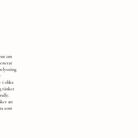
 som om
menerar
belysning
r
 i olika
g tänker
ulle.
nker att
rna som