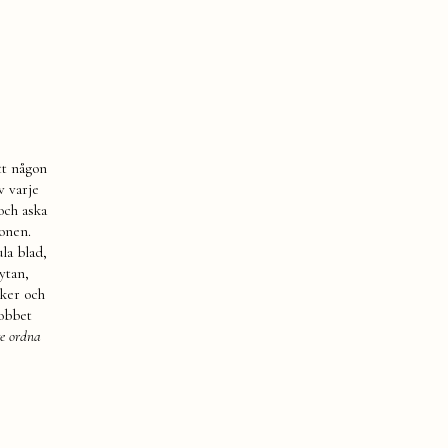
tt någon
v varje
och aska
gonen.
ula blad,
ytan,
cker och
jobbet
te ordna