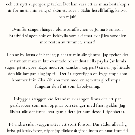
och ett nytt supergosigt täcke. Det kan vara ett av mina bästa köp i
år för nu är min säng
så
skön att sova i. Sådär hotellfluffig, kritvit
och mjuk!
Ovanför sängen hänger blomsteraffischen av Jonna Fransson.
Bredvid sängen står en bokhylla som skärmar av själva sovdelen
mot resten av rummet, smart!
I en av hyllorna där har jag placerat min sänglampa. Jag tycker det
är fint att mixa in lite oväntade och industriella prylar (är himla
sugen på att göra något med rör, kanske i koppar!) så när jag hittade
den här lampan slog jag till. Det är egentligen en bygglampa som
kommer från Clas Ohlson men med en 25 watts glödlampa i
fungerar den fint som läsbelysning.
Inbyggda i väggen vid fotändan av sängen finns det ett par
garderober som man öppnar och stänger med fina nycklar. Jag
älskar när det finns kvar gamla detaljer som dessa i lägenheter.
På andra sidan väggen sitter ett stort fönster. Där råder allvarlig
brist på krukväxter, något jag tänkte åtgärda inom en snar framtid.