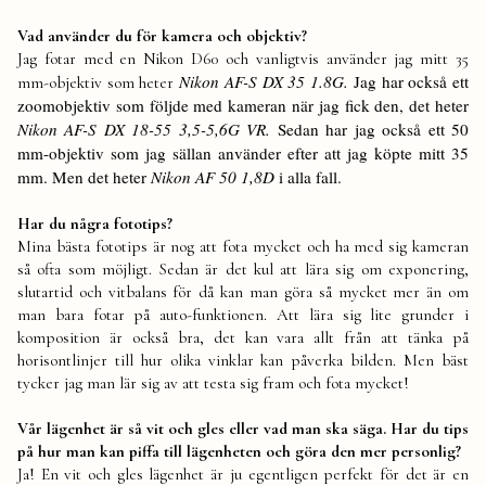
Vad använder du för kamera och objektiv?
Jag fotar med en Nikon D60 och vanligtvis använder jag mitt 35
Nikon AF-S DX 35 1.8G.
Jag har också ett
mm-objektiv som heter
zoomobjektiv som följde med kameran när jag fick den, det heter
Nikon AF-S DX 18-55 3,5-5,6G VR.
Sedan har jag också ett 50
mm-objektiv som jag sällan använder efter att jag köpte mitt 35
mm. Men det heter
Nikon AF 50 1,8D
i alla fall.
Har du några fototips?
Mina bästa fototips är nog att fota mycket och ha med sig kameran
så ofta som möjligt. Sedan är det kul att lära sig om exponering,
slutartid och vitbalans för då kan man göra så mycket mer än om
man bara fotar på auto-funktionen. Att lära sig lite grunder i
komposition är också bra, det kan vara allt från att tänka på
horisontlinjer till hur olika vinklar kan påverka bilden. Men bäst
tycker jag man lär sig av att testa sig fram och fota mycket!
Vår lägenhet är så vit och gles eller vad man ska säga. Har du tips
på hur man kan piffa till lägenheten och göra den mer personlig?
Ja! En vit och gles lägenhet är ju egentligen perfekt för det är en