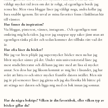
väldigt mycket tid även om det är roligt, så egentligen borde jag
rensa lite. Men vissa bloggar läser jag väldigt noga, andra kollar jag
bara snabbt igenom. Ett urval av mina favoriter finns i länklistan här
till vänster.
Hur finner du inspiration?
Via bloggar, pinterest, vänner, instagram… Och egentligen runt
omkring mig hela tiden. Jag tror jag snappar upp saker jämt utan att
egentligen tänka på det och sedan kommer det tillbaks rätt vad det
är.
Hur ofta läser du böcker?
När jag var liten plöjde jag supermycket böcker men nu har jag
blivit mycket sämre på det. Under min universitetstid läste jag
mest studielitteratur och då hann jag inte med att läsa så mycket
annat. Sen dess har jag liksom kommit av mig lite i läsandet, jag har
svårt att hitta ro och sitter mycket framför datorn istället. Men när
jag är på semester läser jag gärna och jag ska försöka bli bättre på
att stänga ner datorn och lägga mig med en bok innan jag somnar.
Har du några boktips? Vilken är din favoritbok, eller vilken typ av
böcker gillar du?