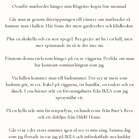
Ovanför matbordet hänger min Magritte-kopia fint inramad.
Går man ut genom dörröppningen till vänster om matbordet så
hamnar man i hallen. Här finns det mest garderober och klädkrokar.
Plus en skohylla och en stor spegel. Bra grejer att ha i en hall, men
mer spännande än så är det inte nu.
Förutom denna tavla som hänger på en av väggarna. Perfekt om man
har konstant sommarlängtan som jag.
Via hallen kommer man till badrummet. Det ser ut mest som
badrum gör, ni vet. Kakel på väggarna, ett handfat, en toalett och en
dusch. I ena hörnet står en förvaringshurts från IKEA som jag
spraymålat vit.
På en hylla står min favoritparfym, en handcreme från Burt’s Bees
och ett doftljus från H&M Home.
Går vi ut i det stora rummet igen så ser vi min säng. Samma dag
som jag flyttade in var jag på IKEA och införskaffade nya kuddar