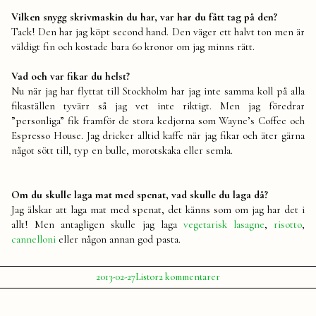
Vilken snygg skrivmaskin du har, var har du fått tag på den?
Tack! Den har jag köpt second hand. Den väger ett halvt ton men är
väldigt fin och kostade bara 60 kronor om jag minns rätt.
Vad och var fikar du helst?
Nu när jag har flyttat till Stockholm har jag inte samma koll på alla
fikaställen tyvärr så jag vet inte riktigt. Men jag föredrar
”personliga” fik framför de stora kedjorna som Wayne’s Coffee och
Espresso House. Jag dricker alltid kaffe när jag fikar och äter gärna
något sött till, typ en bulle, morotskaka eller semla.
Om du skulle laga mat med spenat, vad skulle du laga då?
Jag älskar att laga mat med spenat, det känns som om jag har det i
allt! Men antagligen skulle jag laga
vegetarisk lasagne
,
risotto
,
cannelloni
eller någon annan god pasta.
Publicerat
Publicerat
till
2013-02-27
Listor
2 kommentarer
av
i
Svar
Julia
på