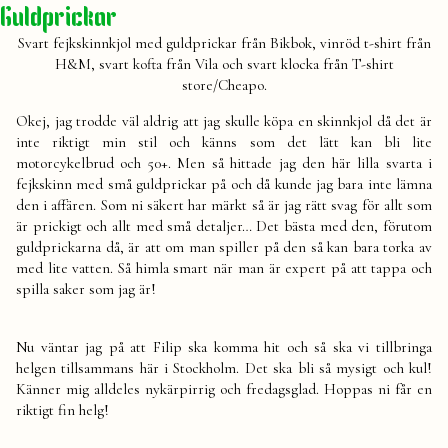
Guldprickar
Svart fejkskinnkjol med guldprickar från Bikbok, vinröd t-shirt från
H&M, svart kofta från Vila och svart klocka från T-shirt
store/Cheapo.
Okej, jag trodde väl aldrig att jag skulle köpa en skinnkjol då det är
inte riktigt min stil och känns som det lätt kan bli lite
motorcykelbrud och 50+. Men så hittade jag den här lilla svarta i
fejkskinn med små guldprickar på och då kunde jag bara inte lämna
den i affären. Som ni säkert har märkt så är jag rätt svag för allt som
är prickigt och allt med små detaljer… Det bästa med den, förutom
guldprickarna då, är att om man spiller på den så kan bara torka av
med lite vatten. Så himla smart när man är expert på att tappa och
spilla saker som jag är!
Nu väntar jag på att Filip ska komma hit och så ska vi tillbringa
helgen tillsammans här i Stockholm. Det ska bli så mysigt och kul!
Känner mig alldeles nykärpirrig och fredagsglad. Hoppas ni får en
riktigt fin helg!