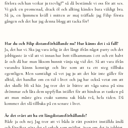
förlora och han verkar ju trevlig!” så då bestämde vi oss för att ses.
Vi gick en promenad, drack öl och allting kändes bara väldigt bra.
Så ja, en ljummen kväll i mitten av maj träffade jag Filip första
gången och det har jag denna blogg att tacka för!
Har du och Filip distansförhållande nu? Hur känns det i så fall?
Ja, det har vi. Ska jag vara ärlig är det långt ifrån något party och det
jobbigaste är väl att vi innan har bott tillsammans i ett och ett halvt
år och då har man liksom hunnit vänja sig vid det. Så att vara ifrån
varandra känns konstigt och lite som att ta ett steg tillbaka
egentligen. Men samtidigt så vet jag ju att det här inte gäller för
alltid, det handlar om en tid i livet och jag har också vetat om att
det skulle bli så här. Jag tror det är bättre att våga satsa på sina
drömmar och låta dem uppfyllas istället för att hindras av tanken på
att man måste göra exakt samma sak båda två, hela tiden. Då
kommer det slå tillbaka på en senare i livet.
Är det svårt att ha ett långdistansförhållande?
Både ja och nej. Jag tror att vi båda är rätt positivt inställda ändå
och försöker göra det så enkelt som möjligt, även om det är jobbigt.