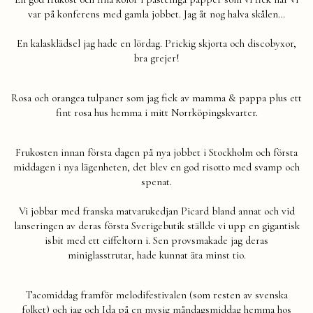
var på konferens med gamla jobbet. Jag åt nog halva skålen…
En kalasklädsel jag hade en lördag. Prickig skjorta och discobyxor,
bra grejer!
Rosa och orangea tulpaner som jag fick av mamma & pappa plus ett
fint rosa hus hemma i mitt Norrköpingskvarter.
Frukosten innan första dagen på nya jobbet i Stockholm och första
middagen i nya lägenheten, det blev en god risotto med svamp och
spenat.
Vi jobbar med franska matvarukedjan Picard bland annat och vid
lanseringen av deras första Sverigebutik ställde vi upp en gigantisk
isbit med ett eiffeltorn i. Sen provsmakade jag deras
miniglasstrutar, hade kunnat äta minst tio.
Tacomiddag framför melodifestivalen (som resten av svenska
folket) och jag och Ida på en mysig måndagsmiddag hemma hos