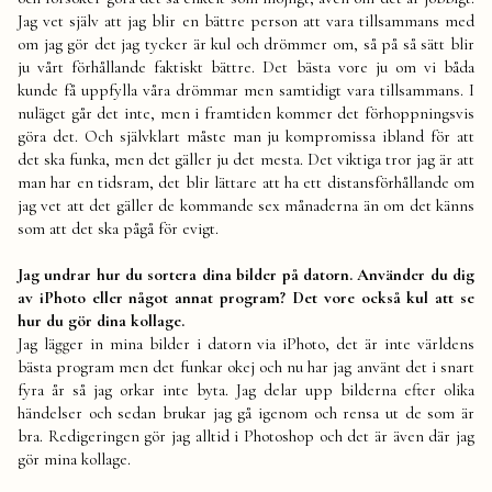
Jag vet själv att jag blir en bättre person att vara tillsammans med
om jag gör det jag tycker är kul och drömmer om, så på så sätt blir
ju vårt förhållande faktiskt bättre. Det bästa vore ju om vi båda
kunde få uppfylla våra drömmar men samtidigt vara tillsammans. I
nuläget går det inte, men i framtiden kommer det förhoppningsvis
göra det. Och självklart måste man ju kompromissa ibland för att
det ska funka, men det gäller ju det mesta. Det viktiga tror jag är att
man har en tidsram, det blir lättare att ha ett distansförhållande om
jag vet att det gäller de kommande sex månaderna än om det känns
som att det ska pågå för evigt.
Jag undrar hur du sortera dina bilder på datorn. Använder du dig
av iPhoto eller något annat program? Det vore också kul att se
hur du gör dina kollage.
Jag lägger in mina bilder i datorn via iPhoto, det är inte världens
bästa program men det funkar okej och nu har jag använt det i snart
fyra år så jag orkar inte byta. Jag delar upp bilderna efter olika
händelser och sedan brukar jag gå igenom och rensa ut de som är
bra. Redigeringen gör jag alltid i Photoshop och det är även där jag
gör mina kollage.