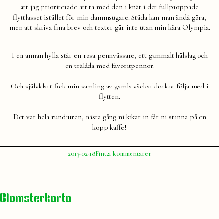
att jag prioriterade att ta med den i knät i det fullproppade
flyttlasset istället för min dammsugare. Städa kan man ändå göra,
men att skriva fina brev och texter går inte utan min kära Olympia.
I en annan hylla står en rosa pennvässare, ett gammalt hålslag och
en trälåda med favoritpennor.
Och självklart fick min samling av gamla väckarklockor följa med i
flytten.
Det var hela rundturen, nästa gång ni kikar in får ni stanna på en
kopp kaffe!
Publicerat
Publicerat
till
2013-02-18
Fint
21 kommentarer
av
i
Hemma
Julia
hos
mig
Blomsterkarta