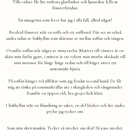
Tills vidare får lite turkosa glasflaskor och ljusstakar fylla ut
fönsterbrädan.
En murgröna som lever har jag i alla fall, alltid något!
Bredvid fönstret står en soffa och ett soffbord. Där ser ni också
andra sidan av bokhyllan som skärmar av mellan soffan och sängen.
Ovanför soffan står några av mina tavlor. Motivet till vänster är en
skiss min farfar gjort, i mitten är ett vykort min morfar skickade till
min mormor för länge länge sedan och till höger sitter ett
anatomiskt hjärta.
På soffan hänger två ullfiltar som jag fyndat second hand. De får
mig att tänka på sommarkvällar ute i skärgården och sångstunder
framför en öppen eld, bra grejer helt klart.
I bokhyllan står en blandning av saker, en del böcker och lite andra
prylar jag tycker om.
Som min skrivmaskin. Tycker så mycket om den! Så pass mycket