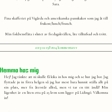
Sara.
Fina skafferiet på Vigårda och amerikanska pannkakor som jag åt till
frukost/lunch/frunch.
Min fiskbensfläta i slutet av fredagskvällen, lite tilltufsad och trött.
Publicerat
Publicerat
till
2013-02-19
Foto
4 kommentarer
av
i
Instagram
Julia
XI
Hemma hos mig
Hej! Jag tänkte att ni skulle få kika in hos mig och se hur jag bor. Jag
flyttade ju in förra helgen så jag har mest bara hunnit ställa allt på
sin plats, mer fix återstår alltså, men vi tar en titt ändå! Min
lägenhet är en liten etta på 25 kvm som ligger på Lidingö. Välkomna
in!