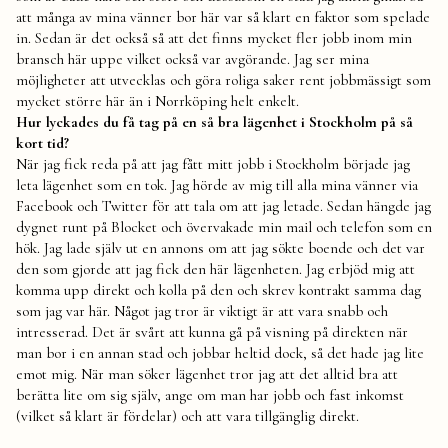
att många av mina vänner bor här var så klart en faktor som spelade
in. Sedan är det också så att det finns mycket fler jobb inom min
bransch här uppe vilket också var avgörande. Jag ser mina
möjligheter att utvecklas och göra roliga saker rent jobbmässigt som
mycket större här än i Norrköping helt enkelt.
Hur lyckades du få tag på en så bra lägenhet i Stockholm på så
kort tid?
När jag fick reda på att jag fått mitt jobb i Stockholm började jag
leta lägenhet som en tok. Jag hörde av mig till alla mina vänner via
Facebook och Twitter för att tala om att jag letade. Sedan hängde jag
dygnet runt på Blocket och övervakade min mail och telefon som en
hök. Jag lade själv ut en annons om att jag sökte boende och det var
den som gjorde att jag fick den här lägenheten. Jag erbjöd mig att
komma upp direkt och kolla på den och skrev kontrakt samma dag
som jag var här. Något jag tror är viktigt är att vara snabb och
intresserad. Det är svårt att kunna gå på visning på direkten när
man bor i en annan stad och jobbar heltid dock, så det hade jag lite
emot mig. När man söker lägenhet tror jag att det alltid bra att
berätta lite om sig själv, ange om man har jobb och fast inkomst
(vilket så klart är fördelar) och att vara tillgänglig direkt.