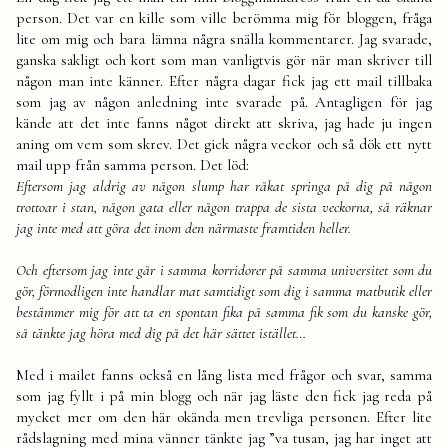
person. Det var en kille som ville berömma mig för bloggen, fråga
lite om mig och bara lämna några snälla kommentarer. Jag svarade,
ganska sakligt och kort som man vanligtvis gör när man skriver till
någon man inte känner. Efter några dagar fick jag ett mail tillbaka
som jag av någon anledning inte svarade på. Antagligen för jag
kände att det inte fanns något direkt att skriva, jag hade ju ingen
aning om vem som skrev. Det gick några veckor och så dök ett nytt
mail upp från samma person. Det löd:
Eftersom jag aldrig av någon slump har råkat springa på dig på någon
trottoar i stan, någon gata eller någon trappa de sista veckorna, så räknar
jag inte med att göra det inom den närmaste framtiden heller.
Och eftersom jag inte går i samma korridorer på samma universitet som du
gör, förmodligen inte handlar mat samtidigt som dig i samma matbutik eller
bestämmer mig för att ta en spontan fika på samma fik som du kanske gör,
så tänkte jag höra med dig på det här sättet istället…
Med i mailet fanns också en lång lista med frågor och svar, samma
som jag fyllt i på min blogg och när jag läste den fick jag reda på
mycket mer om den här okända men trevliga personen. Efter lite
rådslagning med mina vänner tänkte jag ”va tusan, jag har inget att