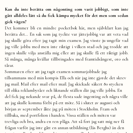
Kan du inte berätta om någonting som varit jobbigt, som inte
gått alldeles lätt så du fick kämpa mycket för det men som sedan
gick vägen?
Det kommer bli en mindre pocketbok här, men självklart kan jag
berätta det… En sak som jag tyckte var jättejobbig var att veta vad
jag skulle göra efter jag tagit min examen. Jag visste ju ungefär vad
jag ville jobba med men inte riktigt i vilken stad och jag trodde att
ingen skulle vilja anställa mig eller att jag skulle få ett riktigt jobb.
Så många, många kvällar tillbringades med framtidsångest, oro och
tårar.
Sommaren efter att jag tagit examen sommarjobbade jag
tillsammans med min kompis Ella och när jag inte gjorde det skrev
jag mail. Mail efter mail efter mail. Jag skickade säkert 80 stycken
till olika reklambyråer och liknande ställen där jag ville jobba. En
del fick jag nekande svar på, de flesta sade ingenting och några ville
att jag skulle komma förbi på ett möte. Så i slutet av augusti och
början av september åkte jag på möten i Stockholm. Fram och
tillbaka, med portfolion i handen. Vissa ställen och möten var
trevliga och bra, andra en ren plåga. Att så fort jag satt mig ner få
frågan varför jag inte gått en annan utbildning (läs Berghs) än den