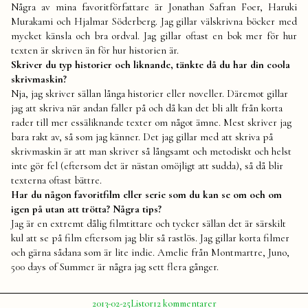
Några av mina favoritförfattare är Jonathan Safran Foer, Haruki
Murakami och Hjalmar Söderberg. Jag gillar välskrivna böcker med
mycket känsla och bra ordval. Jag gillar oftast en bok mer för hur
texten är skriven än för hur historien är.
Skriver du typ historier och liknande, tänkte då du har din coola
skrivmaskin?
Nja, jag skriver sällan långa historier eller noveller. Däremot gillar
jag att skriva när andan faller på och då kan det bli allt från korta
rader till mer essäliknande texter om något ämne. Mest skriver jag
bara rakt av, så som jag känner. Det jag gillar med att skriva på
skrivmaskin är att man skriver så långsamt och metodiskt och helst
inte gör fel (eftersom det är nästan omöjligt att sudda), så då blir
texterna oftast bättre.
Har du någon favoritfilm eller serie som du kan se om och om
igen på utan att trötta? Några tips?
Jag är en extremt dålig filmtittare och tycker sällan det är särskilt
kul att se på film eftersom jag blir så rastlös. Jag gillar korta filmer
och gärna sådana som är lite indie. Amelie från Montmartre, Juno,
500 days of Summer är några jag sett flera gånger.
Publicerat
Publicerat
till
2013-02-25
Listor
12 kommentarer