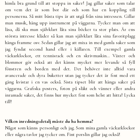
himla bra grund till att stoppa in saker! Jag gillar saker som talar
om vem det är som bor där och som har en koppling till
personerna. Så mitt bästa tips är att utgå från sina intressen. Gillar
man musik, häng upp instrument på väggarna. Tycker man om att
läsa, då ska man självklart låta sina böcker ta stor plats. Är ens
största intresse kläder så kan man självklart låta sina favoritplagg
hänga framme osv. Sedan gillar jag att mixa in med gamla saker som
jag fyndat second hand eller i källaren. Till exempel gamla
väckarklockor, ett tennisrack och en skrivmaskin… Växter och
blommor gör också att det känns mycket mer levande så fyll
fönstren och borden med det. Det behöver inte alltid vara
avancerade och dyra buketter utan jag tycker det är fint med ett
gäng kvistar i en vas också. Sista tipset blir att hänga saker på
väggarna. Grafiska posters, foton på släkt och vänner eller andra
inramade saker, det finns hur mycket fint som helst att hitta! Lycka
till!
Vilken inredningsdetalj måste du ha hemma?
Något som känns personligt och jag. Som mina gamla väckarklockor
eller några tavlor jag tycker om. Fint porslin gillar jag också!