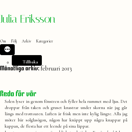
Hoppa
Julia Eriksson
till
innehåll
Om
Följ
Arkiv
Kategorier
Tillbaka
februari 2013
Månatliga arkiv:
Redo för vår
Solen lyser in genom fönstren och fyller hela rummet med ljus. Det
droppar från taken och gruset knastrar under skorna när jag går
längs med trottoaren. Luften är frisk men inte kylig längre. Alla jag
möter bär solglasögon, någon har knäppt upp några knappar på
kappan, de flesta har ett leende på sina läppar.