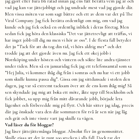
jag gjort eller bara bli ratad innan jag ens fått berätta vem jag är och
vad jag kan var jättejobbigt och jag undrade mest vad jag gjorde där.
Men vissa möten var som sagt bättre och ett av dem var det på The
Viral Company. Jag fick berätta ordentligt om mig, om vad jag
kunde och jag fick också en ordentlig inblick i deras företag. Men
sedan fick jag höra den klassiska ”Det var jättetrevligt att träffas, vi
har inget jobb till dig nu men vi hör av oss”. I de flesta fall betyder
det ju ”Tack för att du tog din tid, vi hörs aldrig mer” och det
trodde jag att det gjorde även nu. Jag fick ett okej jobb i
Norrköping under hösten och vintern och sökte lite andra tjänster
under tiden. Men så en januaridag fick jag ett telefonsamtal som sa
”Hej Julia, vi kommer ihåg dig från i somras och nu har vi ett jobb
som skulle kunna passa dig”. Gissa om jag sittdansade i stolen den
dagen, jag var så extremt tacksam över att de ens kom ihåg mig! Så
sen skyndade jag mig att boka ett möte, åkte upp till Stockholm och
fick jobbet, sa upp mig från mitt dåvarande jobb, började leta
lägenhet och förberedde mig på flytt. Och här sitter jag idag, precis
där jag önskade vara den där sommaren för två år sen när jag låg
och grät och inte visste vart jag skulle ta vägen.
Vad läser du för bloggar?
Jag läser jättejättemånga bloggar. Absolut fler än genomsnittet.
Skulle gissa att det är runt 100 stycken i alla fall. Dock tar det