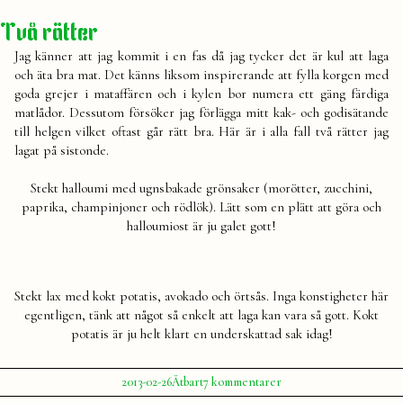
frågor,
del
Två rätter
2
Jag känner att jag kommit i en fas då jag tycker det är kul att laga
och äta bra mat. Det känns liksom inspirerande att fylla korgen med
goda grejer i mataffären och i kylen bor numera ett gäng färdiga
matlådor. Dessutom försöker jag förlägga mitt kak- och godisätande
till helgen vilket oftast går rätt bra. Här är i alla fall två rätter jag
lagat på sistonde.
Stekt halloumi med ugnsbakade grönsaker (morötter, zucchini,
paprika, champinjoner och rödlök). Lätt som en plätt att göra och
halloumiost är ju galet gott!
Stekt lax med kokt potatis, avokado och örtsås. Inga konstigheter här
egentligen, tänk att något så enkelt att laga kan vara så gott. Kokt
potatis är ju helt klart en underskattad sak idag!
Publicerat
Publicerat
till
2013-02-26
Ätbart
7 kommentarer
av
i
Två
Julia