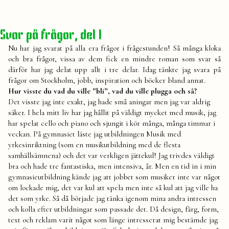
rätter
Svar på frågor, del 1
Nu har jag svarat på alla era frågor i frågestunden! Så många kloka
och bra frågor, vissa av dem fick en mindre roman som svar så
därför har jag delat upp allt i tre delar. Idag tänkte jag svara på
frågor om Stockholm, jobb, inspiration och böcker bland annat.
Hur visste du vad du ville ”bli”, vad du ville plugga och så?
Det visste jag inte exakt, jag hade små aningar men jag var aldrig
säker. I hela mitt liv har jag hållit på väldigt mycket med musik, jag
har spelat cello och piano och sjungit i kör många, många timmar i
veckan. På gymnasiet läste jag utbildningen Musik med
yrkesinriktning (som en musikutbildning med de flesta
samhällsämnena) och det var verkligen jättekul! Jag trivdes väldigt
bra och hade tre fantastiska, men intensiva, år. Men en tid in i min
gymnasieutbildning kände jag att jobbet som musiker inte var något
om lockade mig, det var kul att spela men inte så kul att jag ville ha
det som yrke. Så då började jag tänka igenom mina andra intressen
och kolla efter utbildningar som passade det. Då design, färg, form,
text och reklam varit något som länge intresserat mig bestämde jag