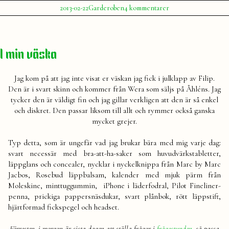
Publicerat
Publicerat
till
2013-02-22
Garderoben
4 kommentarer
av
i
Guldprickar
Julia
I min väska
Jag kom på att jag inte visat er väskan jag fick i julklapp av Filip.
Den är i svart skinn och kommer från Wera som säljs på Åhléns. Jag
tycker den är väldigt fin och jag gillar verkligen att den är så enkel
och diskret. Den passar liksom till allt och rymmer också ganska
mycket grejer.
Typ detta, som är ungefär vad jag brukar bära med mig varje dag:
svart necessär med bra-att-ha-saker som huvudvärkstabletter,
läppglans och concealer, nycklar i nyckelknippa från Marc by Marc
Jacbos, Rosebud läppbalsam, kalender med mjuk pärm från
Moleskine, minttuggummin, iPhone i läderfodral, Pilot Fineliner-
penna, prickiga pappersnäsdukar, svart plånbok, rött läppstift,
hjärtformad fickspegel och headset.
Förresten, i morgon är sista dagen att ställa frågor i
frågestunden
, så passa