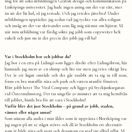
mig för att söka utbildningen Grafisk design och kommunikation på
Linköpings universitet. Jag hade ingen aning om det var rätt, mer
än att det lät kul, så jag testade. Och jag trivdes jättebra! Under
utbildningen upptäckte jag sedan vad jag tyckte var allra roligast
och insåg att det var skrivandet som låg mig närmst om hjärtat. Så
när min utbildning var färdig sökte jag jobb som copywriter helt
enkelt och just nu är det precis det jobb jag vill ha!
Var i Stockholm bor och jobbar du?
Jag bor i en etta på Lidingö som ligger direkt efter Lidingöbron, här
hamnade jag mest av en slump och lite tur men jag trivs riktigt bra.
Det är ett lugnt område och det går snabbt att ta sig in till stan,
finns en bra mataffär nära och park och vatten utanför fönstret.
Mitt jobb heter The Viral Company och ligger på Styckjunkargatan
vid Östermalmstorg. Det tar ungefär 20 minuter att ta mig hemifrån
till jobbet, himla bra för att vara i Stockholm!
Varför blev det just Stockholm – på grund av jobb, staden,
vänner eller något annat?
Som nästan alla andra i min ålder som är uppväxta i Norrköping var
jag sugen på att se något större och då är Stockholm ett alternativ
som är både nära och stort och dessutom en stad jag alltid gillat. Så