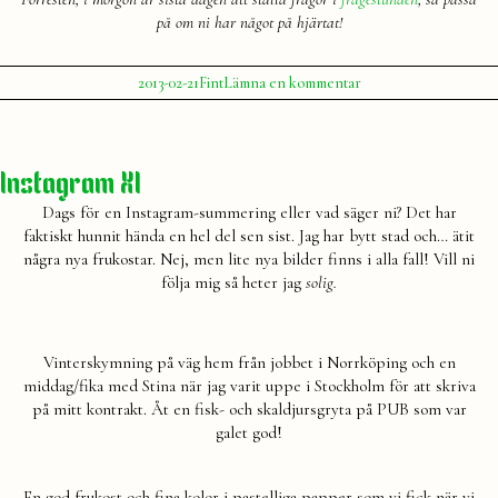
på om ni har något på hjärtat!
Publicerat
Publicerat
till
2013-02-21
Fint
Lämna en kommentar
av
i
I
Julia
min
väska
Instagram XI
Dags för en Instagram-summering eller vad säger ni? Det har
faktiskt hunnit hända en hel del sen sist. Jag har bytt stad och… ätit
några nya frukostar. Nej, men lite nya bilder finns i alla fall! Vill ni
följa mig så heter jag
solig.
Vinterskymning på väg hem från jobbet i Norrköping och en
middag/fika med Stina när jag varit uppe i Stockholm för att skriva
på mitt kontrakt. Åt en fisk- och skaldjursgryta på PUB som var
galet god!
En god frukost och fina kolor i pastelliga papper som vi fick när vi