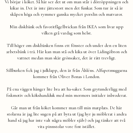
Vi börjar i köket. Så här ser det ut om man står i dörröppningen och
kikar in. Det är inte jättestort men det funkar. Som tur är så är
skåpen höga och rymmer ganska mycket porslin och matvaror.
Min diskbänk och favoritfågelbrickan från IKEA som livar upp
vilken grå vardag som helst.
Till höger om diskbänken finns ett fönster och under den en liten
arbetsbänk i trä. Här kan man stå och kika ut över Lidingöbron och
vattnet medan man skär grönsaker, det är rätt trevligt.
Sillburken fick jag i julklapp, den är från Åhléns. Alfapetmuggarna
kommer från Oliver Bonas i London.
På ena väggen hänger lite bra att ha-saker. Som grytunderlägg med
fiskmotiv och kökshandduk med min mormors initialer inbroderat.
Går man ut från köket kommer man till min matplats. De här
stolarna är jag lite sugen på att byta ut (jag hyr ju möblerat i andra
hand så jag har inte valt några möbler själv) och jag tänker att två
vita pinnstolar vore fint istället.