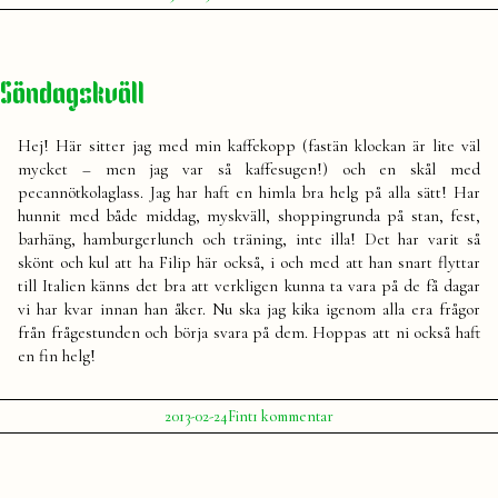
av
i
Svar
Julia
på
frågor,
del
Söndagskväll
1
Hej! Här sitter jag med min kaffekopp (fastän klockan är lite väl
mycket – men jag var så kaffesugen!) och en skål med
pecannötkolaglass. Jag har haft en himla bra helg på alla sätt! Har
hunnit med både middag, myskväll, shoppingrunda på stan, fest,
barhäng, hamburgerlunch och träning, inte illa! Det har varit så
skönt och kul att ha Filip här också, i och med att han snart flyttar
till Italien känns det bra att verkligen kunna ta vara på de få dagar
vi har kvar innan han åker. Nu ska jag kika igenom alla era frågor
från frågestunden och börja svara på dem. Hoppas att ni också haft
en fin helg!
Publicerat
Publicerat
till
2013-02-24
Fint
1 kommentar
av
i
Söndagskväll
Julia