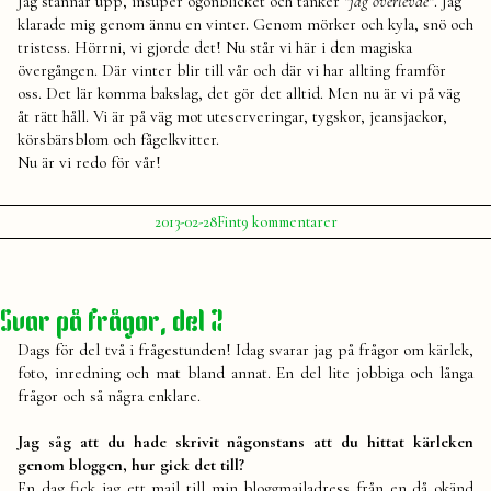
Jag stannar upp, insuper ögonblicket och tänker
”jag överlevde”
. Jag
klarade mig genom ännu en vinter. Genom mörker och kyla, snö och
tristess. Hörrni, vi gjorde det! Nu står vi här i den magiska
övergången. Där vinter blir till vår och där vi har allting framför
oss. Det lär komma bakslag, det gör det alltid. Men nu är vi på väg
åt rätt håll. Vi är på väg mot uteserveringar, tygskor, jeansjackor,
körsbärsblom och fågelkvitter.
Nu är vi redo för vår!
Publicerat
Publicerat
till
2013-02-28
Fint
9 kommentarer
av
i
Redo
Julia
för
vår
Svar på frågor, del 2
Dags för del två i frågestunden! Idag svarar jag på frågor om kärlek,
foto, inredning och mat bland annat. En del lite jobbiga och långa
frågor och så några enklare.
Jag såg att du hade skrivit någonstans att du hittat kärleken
genom bloggen, hur gick det till?
En dag fick jag ett mail till min bloggmailadress från en då okänd