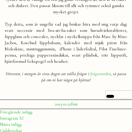
och diskret. Den passar liksom till allt och rymmer också ganska
mycket grejer.
Typ detta, som är ungefär vad jag brukar bära med mig varje dag:
svart necessär med bra-att-ha-saker som huvudvärkstabletter,
läppglans och concealer, nycklar i nyckelknippa från Marc by Marc
Jacbos, Rosebud läppbalsam, kalender med mjuk pärm från
Moleskine, minttuggummin, iPhone i läderfodral, Pilot Fineliner-
penna, prickiga pappersnäsdukar, svart plånbok, rött läppstift,
hjärtformad fickspegel och headset.
Förresten, i morgon är sista dagen att ställa frågor i
frågestunden
, så passa
på om ni har något på hjärtat!
Publicerat
Publicerat
2013-02-21
Fint
av
i
Julia
Inläggsnavigering
Föregående
Föregående inlägg
inlägg:
Instagram XI
Nästa
Nästa inlägg
inlägg:
Guldprickar