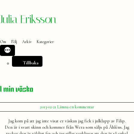
Hoppa
Julia Eriksson
till
innehåll
Om
Följ
Arkiv
Kategorier
Tillbaka
I min väska
Publicerat
till
2013-02-21
Lämna en kommentar
av
I
Julia
min
Jag kom på att jag inte visat er väskan jag fick i julklapp av Filip.
väska
Den är i svart skinn och kommer från Wera som säljs på Åhléns. Jag
tycker den är väldigt fin och jag gillar verkligen att den är så enkel