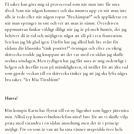
Få saker kan göra mig så provocerad som när man inte får sura
ifred. Som när någon kommer och ska muntra upp en när man inte
alls är redo eller när någon ropar ”Bra kämpat!” och applåderar en
när man springer in sist och vet att man är sämst. Överdriven
uppmuntran funkar väldigt dåligt när jag är på uselt humör, det jag
behöver då är tid och möjligtvis något att slå på i ren frustration.
Sen kan jag bli glad igen. Därför har jag alltid haft lite svårt för
sådana där klassiska ”tänk positivt!”-övningar och efter en riktig
skitvecka trodde jag knappast att det var med en sådan jag skulle
avsluta söndagen. Men tydligen har jag fått sura av mig ordentligt i
helgen och återfått tron på mänskligheten, så istället för att älta vad
som gjorde veckan till en skitvecka tänker jag att jag ska lyfta några
bra saker. *ler Mia Törnblom*
Hurra!
Min kompis Karin har flyttat till en ny lägenhet som ligger jättenära
min. Alltså typ konservburkstelefon-nära! Inte för att vi skulle vilja
prata med varandra i en sådan anordning men det är i princip
möjligt. För en som är van att ha sina vänner utspridda över hela