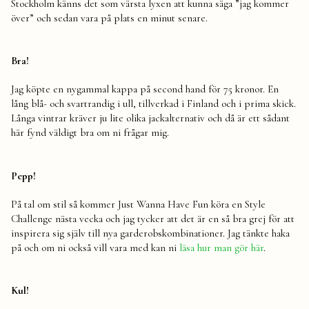
Stockholm känns det som värsta lyxen att kunna säga ”jag kommer
över” och sedan vara på plats en minut senare.
Bra!
Jag köpte en nygammal kappa på second hand för 75 kronor. En
lång blå- och svartrandig i ull, tillverkad i Finland och i prima skick.
Långa vintrar kräver ju lite olika jackalternativ och då är ett sådant
här fynd väldigt bra om ni frågar mig.
Pepp!
På tal om stil så kommer Just Wanna Have Fun köra en Style
Challenge nästa vecka och jag tycker att det är en så bra grej för att
inspirera sig själv till nya garderobskombinationer. Jag tänkte haka
på och om ni också vill vara med kan ni
läsa hur man gör här
.
Kul!