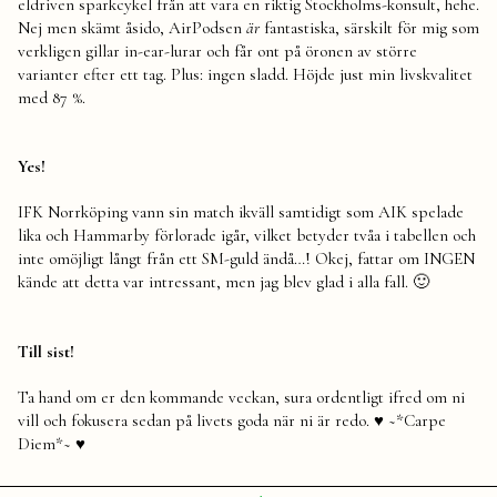
eldriven sparkcykel från att vara en riktig Stockholms-konsult, hehe.
Nej men skämt åsido, AirPodsen
är
fantastiska, särskilt för mig som
verkligen gillar in-ear-lurar och får ont på öronen av större
varianter efter ett tag. Plus: ingen sladd. Höjde just min livskvalitet
med 87 %.
Yes!
IFK Norrköping vann sin match ikväll samtidigt som AIK spelade
lika och Hammarby förlorade igår, vilket betyder tvåa i tabellen och
inte omöjligt långt från ett SM-guld ändå…! Okej, fattar om INGEN
kände att detta var intressant, men jag blev glad i alla fall. 🙂
Till sist!
Ta hand om er den kommande veckan, sura ordentligt ifred om ni
vill och fokusera sedan på livets goda när ni är redo.
♥
~*Carpe
Diem*~ ♥