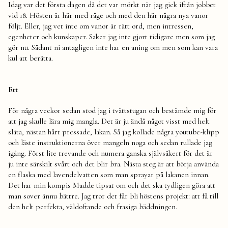
Idag var det första dagen då det var mörkt när jag gick ifrån jobbet
vid 18. Hösten är här med råge och med den här några nya vanor
följt. Eller, jag vet inte om vanor är rätt ord, men intressen,
egenheter och kunskaper. Saker jag inte gjort tidigare men som jag
gör nu. Sådant ni antagligen inte har en aning om men som kan vara
kul att berätta.
Ett
För några veckor sedan stod jag i tvättstugan och bestämde mig för
att jag skulle lära mig mangla. Det är ju ändå något visst med helt
släta, nästan hårt pressade, lakan. Så jag kollade några youtube-klipp
och läste instruktionerna över mangeln noga och sedan rullade jag
igång. Först lite trevande och numera ganska självsäkert för det är
ju inte särskilt svårt och det blir bra. Nästa steg är att börja använda
en flaska med lavendelvatten som man sprayar på lakanen innan.
Det har min kompis Madde tipsat om och det ska tydligen göra att
man sover ännu bättre. Jag tror det får bli höstens projekt: att få till
den helt perfekta, väldoftande och frasiga bäddningen.