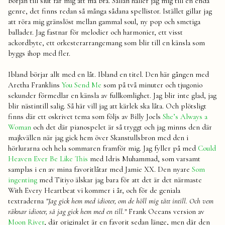
början till slut får mig att må bra. Sällan håller jag mig till en enda
genre, det finns redan så många sådana spellistor. Istället gillar jag
att röra mig gränslöst mellan gammal soul, ny pop och smetiga
ballader. Jag fastnar för melodier och harmonier, ett visst
ackordbyte, ett orkesterarrangemang som blir till en känsla som
byggs ihop med fler.
Ibland börjar allt med en låt. Ibland en titel. Den här gången med
Aretha Franklins
You Send Me
som på två minuter och tjugonio
sekunder förmedlar en känsla av fullkomlighet. Jag blir inte glad, jag
blir nästintill salig. Så här vill jag att kärlek ska låta. Och plötsligt
finns där ett oskrivet tema som följs av Billy Joels
She’s Always a
Woman
och det där pianospelet är så tryggt och jag minns den där
majkvällen när jag gick hem över Skanstullsbron med den i
hörlurarna och hela sommaren framför mig. Jag fyller på med
Could
Heaven Ever Be Like This
med Idris Muhammad, som varsamt
samplas i en av mina favoritlåtar med Jamie XX. Den nyare
Som
ingenting
med Titiyo älskar jag bara för att det är det närmaste
With Every Heartbeat vi kommer i år, och för de geniala
textraderna
”Jag gick hem med idioter, om de höll mig tätt intill. Och vem
räknar idioter, så jag gick hem med en till.”
Frank Oceans version av
Moon River
, där originalet är en favorit sedan länge, men där den