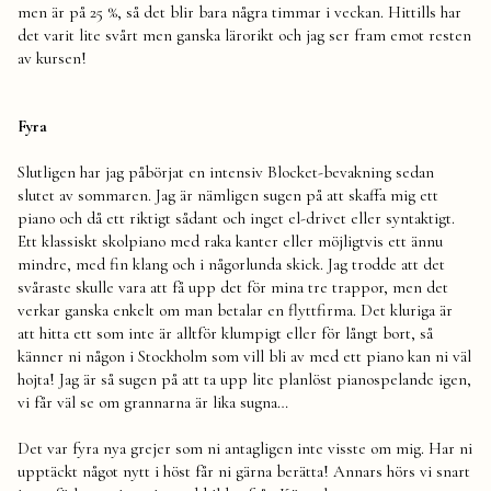
men är på 25 %, så det blir bara några timmar i veckan. Hittills har
det varit lite svårt men ganska lärorikt och jag ser fram emot resten
av kursen!
Fyra
Slutligen har jag påbörjat en intensiv Blocket-bevakning sedan
slutet av sommaren. Jag är nämligen sugen på att skaffa mig ett
piano och då ett riktigt sådant och inget el-drivet eller syntaktigt.
Ett klassiskt skolpiano med raka kanter eller möjligtvis ett ännu
mindre, med fin klang och i någorlunda skick. Jag trodde att det
svåraste skulle vara att få upp det för mina tre trappor, men det
verkar ganska enkelt om man betalar en flyttfirma. Det kluriga är
att hitta ett som inte är alltför klumpigt eller för långt bort, så
känner ni någon i Stockholm som vill bli av med ett piano kan ni väl
hojta! Jag är så sugen på att ta upp lite planlöst pianospelande igen,
vi får väl se om grannarna är lika sugna…
Det var fyra nya grejer som ni antagligen inte visste om mig. Har ni
upptäckt något nytt i höst får ni gärna berätta! Annars hörs vi snart