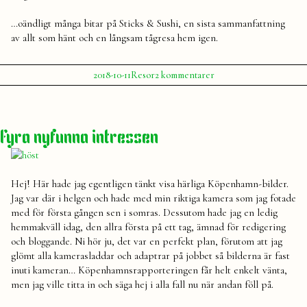
…oändligt många bitar på Sticks & Sushi, en sista sammanfattning
av allt som hänt och en långsam tågresa hem igen.
Publicerat
Publicerat
Etiketter:
till
2018-10-11
Resor
2 kommentarer
av
i
Hej
Julia
köpenhamn
,
Köpenhamn,
Nørrebro
,
du
Resa
,
var…
weekend
Fyra nyfunna intressen
Hej! Här hade jag egentligen tänkt visa härliga Köpenhamn-bilder.
Jag var där i helgen och hade med min riktiga kamera som jag fotade
med för första gången sen i somras. Dessutom hade jag en ledig
hemmakväll idag, den allra första på ett tag, ämnad för redigering
och bloggande. Ni hör ju, det var en perfekt plan, förutom att jag
glömt alla kamerasladdar och adaptrar på jobbet så bilderna är fast
inuti kameran… Köpenhamnsrapporteringen får helt enkelt vänta,
men jag ville titta in och säga hej i alla fall nu när andan föll på.