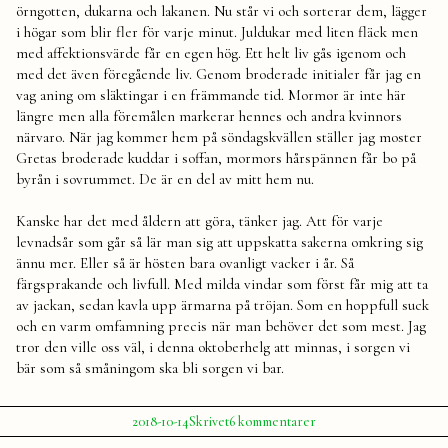
örngotten, dukarna och lakanen. Nu står vi och sorterar dem, lägger
i högar som blir fler för varje minut. Juldukar med liten fläck men
med affektionsvärde får en egen hög. Ett helt liv gås igenom och
med det även föregående liv. Genom broderade initialer får jag en
vag aning om släktingar i en främmande tid. Mormor är inte här
längre men alla föremålen markerar hennes och andra kvinnors
närvaro. När jag kommer hem på söndagskvällen ställer jag moster
Gretas broderade kuddar i soffan, mormors hårspännen får bo på
byrån i sovrummet. De är en del av mitt hem nu.
Kanske har det med åldern att göra, tänker jag. Att för varje
levnadsår som går så lär man sig att uppskatta sakerna omkring sig
ännu mer. Eller så är hösten bara ovanligt vacker i år. Så
färgsprakande och livfull. Med milda vindar som först får mig att ta
av jackan, sedan kavla upp ärmarna på tröjan. Som en hoppfull suck
och en varm omfamning precis när man behöver det som mest. Jag
tror den ville oss väl, i denna oktoberhelg att minnas, i sorgen vi
bär som så småningom ska bli sorgen vi bar.
Publicerat
Publicerat
till
2018-10-14
Skrivet
6 kommentarer
av
i
Helgen
Julia