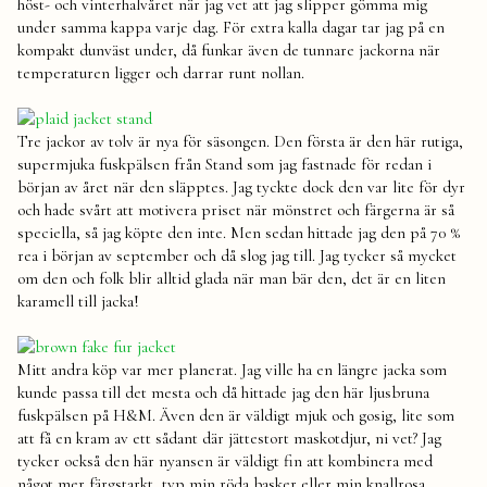
höst- och vinterhalvåret när jag vet att jag slipper gömma mig
under samma kappa varje dag. För extra kalla dagar tar jag på en
kompakt dunväst under, då funkar även de tunnare jackorna när
temperaturen ligger och darrar runt nollan.
Tre jackor av tolv är nya för säsongen. Den första är den här rutiga,
supermjuka fuskpälsen från Stand som jag fastnade för redan i
början av året när den släpptes. Jag tyckte dock den var lite för dyr
och hade svårt att motivera priset när mönstret och färgerna är så
speciella, så jag köpte den inte. Men sedan hittade jag den på 70 %
rea i början av september och då slog jag till. Jag tycker så mycket
om den och folk blir alltid glada när man bär den, det är en liten
karamell till jacka!
Mitt andra köp var mer planerat. Jag ville ha en längre jacka som
kunde passa till det mesta och då hittade jag den här ljusbruna
fuskpälsen på H&M. Även den är väldigt mjuk och gosig, lite som
att få en kram av ett sådant där jättestort maskotdjur, ni vet? Jag
tycker också den här nyansen är väldigt fin att kombinera med
något mer färgstarkt, typ min röda basker eller min knallrosa