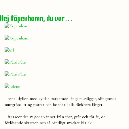
som
är
blev
Hej Köpenhamn, du var…
helgen
som
var
…rena idyllen med cyklar parkerade längs husväggar, slingrande
murgröna kring portar och fasader i alla tänkbara färger.
…återseendet av goda vänner från förr, gråt och förlåt, de
förlösande skratten och så oändligt mycket kärlek.