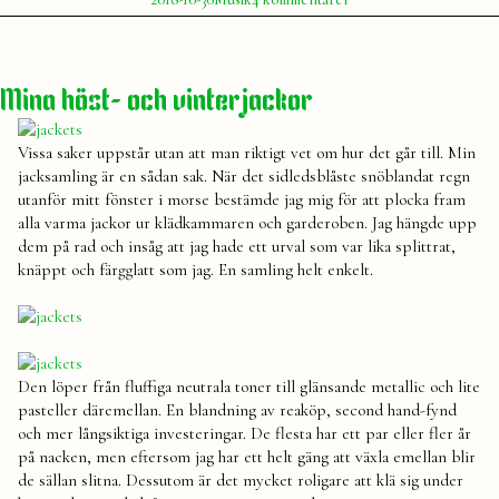
av
i
Kan
Julia
spellista
,
vi
spellistor
,
ha
Spotify
det
Mina höst- och vinterjackor
så
här
för
Vissa saker uppstår utan att man riktigt vet om hur det går till. Min
alltid
jacksamling är en sådan sak. När det sidledsblåste snöblandat regn
okej?
utanför mitt fönster i morse bestämde jag mig för att plocka fram
alla varma jackor ur klädkammaren och garderoben. Jag hängde upp
dem på rad och insåg att jag hade ett urval som var lika splittrat,
knäppt och färgglatt som jag. En samling helt enkelt.
Den löper från fluffiga neutrala toner till glänsande metallic och lite
pasteller däremellan. En blandning av reaköp, second hand-fynd
och mer långsiktiga investeringar. De flesta har ett par eller fler år
på nacken, men eftersom jag har ett helt gäng att växla emellan blir
de sällan slitna. Dessutom är det mycket roligare att klä sig under