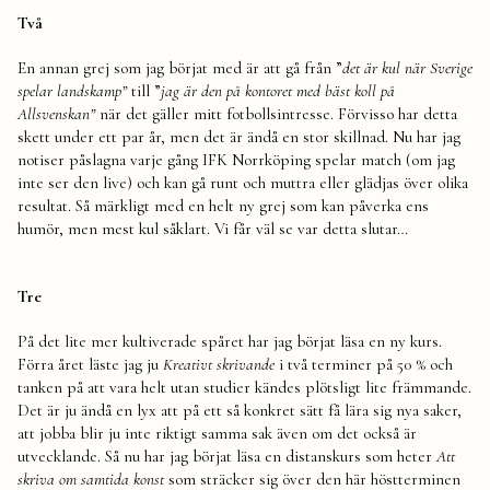
Två
En annan grej som jag börjat med är att gå från ”
det är kul när Sverige
spelar landskamp”
till ”
jag är den på kontoret med bäst koll på
Allsvenskan”
när det gäller mitt fotbollsintresse.
Förvisso har detta
skett under ett par år, men det är ändå en stor skillnad. Nu har jag
notiser påslagna varje gång IFK Norrköping spelar match (om jag
inte ser den live) och kan gå runt och muttra eller glädjas över olika
resultat. Så märkligt med en helt ny grej som kan påverka ens
humör, men mest kul såklart. Vi får väl se var detta slutar…
Tre
På det lite mer kultiverade spåret har jag börjat läsa en ny kurs.
Förra året läste jag ju
Kreativt skrivande
i två terminer på 50 % och
tanken på att vara helt utan studier kändes plötsligt lite främmande.
Det är ju ändå en lyx att på ett så konkret sätt få lära sig nya saker,
att jobba blir ju inte riktigt samma sak även om det också är
utvecklande. Så nu har jag börjat läsa en distanskurs som heter
Att
skriva om samtida konst
som sträcker sig över den här höstterminen