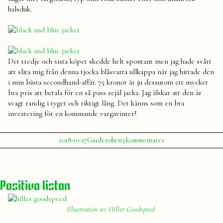
halsduk.
Det tredje och sista köpet skedde helt spontant men jag hade svårt
att slita mig från denna tjocka blåsvarta ullkappa när jag hittade den
i min bästa secondhand-affär. 75 kronor är ju dessutom ett mycket
bra pris att betala för en så pass rejäl jacka. Jag älskar att den är
svagt randig i tyget och riktigt lång. Det känns som en bra
investering för en kommande vargavinter!
Publicerat
Publicerat
Etiketter:
till
2018-10-27
Garderoben
3 kommentarer
av
i
Mina
Julia
garderob
,
höst-
höst
,
och
jacka
,
vinterjackor
jackor
,
Positiva listan
kappa
,
kläder
,
mode
,
Illustration av Hiller Goodspeed
vinter