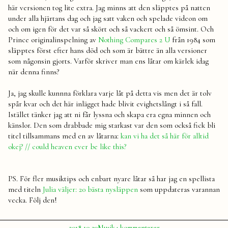
här versionen tog lite extra. Jag minns att den släpptes på natten
under alla hjärtans dag och jag satt vaken och spelade videon om
och om igen för det var så skört och så vackert och så ömsint. Och
Prince originalinspelning av
Nothing Compares 2 U
från 1984 som
släpptes först efter hans död och som är bättre än alla versioner
som någonsin gjorts. Varför skriver man ens låtar om kärlek idag
när denna finns?
Ja, jag skulle kunnna förklara varje låt på detta vis men det är tolv
spår kvar och det här inlägget hade blivit evighetslångt i så fall.
Istället tänker jag att ni får lyssna och skapa era egna minnen och
känslor. Den som drabbade mig starkast var den som också fick bli
titel tillsammans med en av låtarna:
kan vi ha det så här för alltid
okej? // could heaven ever be like this?
PS. För fler musiktips och enbart nyare låtar så har jag en spellista
med titeln
Julia väljer: 20 bästa nysläppen
som uppdateras varannan
vecka. Följ den!
Publicerat
Publicerat
Etiketter:
till
2018-10-30
Musik
4 kommentarer