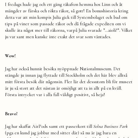
I fredags hade jag och ett gäng räkafton hemma hos Linn och åt
mängder av färska och rökta räkor, så gott! En bonushistoria kring
detta var att min kompis Julia gick till Systembolaget och bad om
tips på viner som passade räkor och då frågade expediten om vi
skulle äta något mer till räkorna, varpå Julia svarade ”…aioli?”. Vilket
ju var sant men kanske inte exakt det svar som väntades.
Wow!
Jag har också hunnit besöka nyöppnade Nationalmuseum. Det
stängde ju innan jag flyttade till Stockholm och det här blev alltså
mitt första besök där någonsin. Fler lär det dessutom bli för museet
är ju så stort att det nästan är omöjligt att ta in allt på en kväll.
Första intrycket var i alla fall väldigt positivt, så heja!
Bravo!
Jag har skaffat AirPods samt ett passerkort till
Solna Business Park
(pga en kund jag jobbar med sitter där) så nu är jag bara en