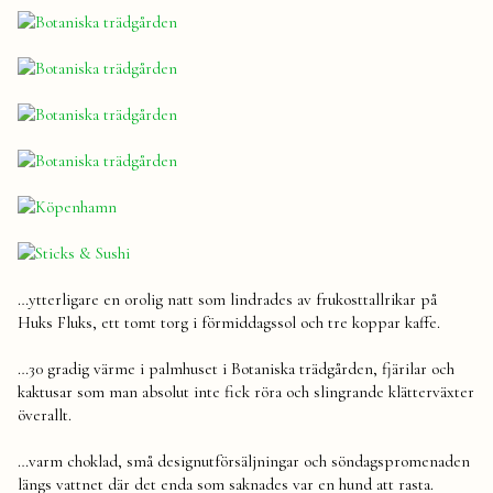
…ytterligare en orolig natt som lindrades av frukosttallrikar på
Huks Fluks, ett tomt torg i förmiddagssol och tre koppar kaffe.
…30 gradig värme i palmhuset i Botaniska trädgården, fjärilar och
kaktusar som man absolut inte fick röra och slingrande klätterväxter
överallt.
…varm choklad, små designutförsäljningar och söndagspromenaden
längs vattnet där det enda som saknades var en hund att rasta.