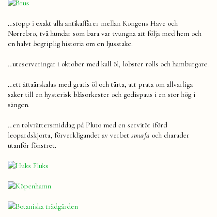
…stopp i exakt alla antikaffärer mellan Kongens Have och
Nørrebro, två hundar som bara var tvungna att följa med hem och
en halvt begriplig historia om en ljusstake.
…uteserveringar i oktober med kall öl, lobster rolls och hamburgare.
…ett åttaårskalas med gratis öl och tårta, att prata om allvarliga
saker till en hysterisk blåsorkester och godispaus i en stor hög i
sängen.
…en tolvrättersmiddag på Pluto med en servitör iförd
leopardskjorta, förverkligandet av verbet
smurfa
och charader
utanför fönstret.