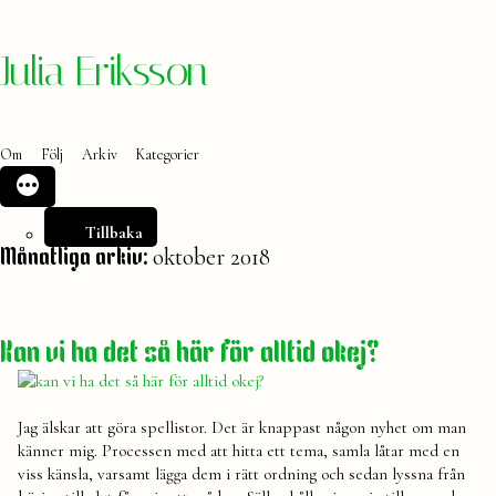
Hoppa
Julia Eriksson
till
innehåll
Om
Följ
Arkiv
Kategorier
Tillbaka
oktober 2018
Månatliga arkiv:
Kan vi ha det så här för alltid okej?
Jag älskar att göra spellistor. Det är knappast någon nyhet om man
känner mig. Processen med att hitta ett tema, samla låtar med en
viss känsla, varsamt lägga dem i rätt ordning och sedan lyssna från