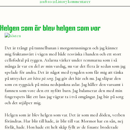
Publicerat
Publicerat
till
2018-10-21
Listor
7 kommentarer
av
i
Positiva
Julia
listan
Helgen som är blev helgen som var
Det är trångt på tunnelbanan i morgonrusningen och jag känner
mig fruktansvärt i vägen med både resväska i handen och ett stort
cellofodral på ryggen. Axlarna värker under remmarna som i så
många år var en del av min vardag, nu var det flera år sedan som jag
spelade för andra. Det är något med tyngden som får mig att tänka
på uttrycket
att bära på sorg
. Jag gör det här och nu. Jag släpar den
som en ryggsäck på mina nedsjunkna axlar. Jag håller den varsamt i
famnen som vore den ett nyfött barn. Jag balanserar den med min
fingerspets likt ett lass jag vägrar ta i två omgångar. Jag bär på sorg
och det stjälper mig.
Helgen som är blev helgen som var. Det är som med döden, verben
förändras. Har blir till hade, är blir till var. Mormor har en sån, nej
förlåt, hade. Hon hade ett helt skåp fyllt av de finaste broderade