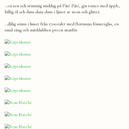
…en sen och stimmig middag på Pâté Pâté, gin tonics med äpple,
billig öl och dans dans dans i ljuset av neon och glitter.
…dålig sömn i huset från 1700-talet med flortunna fönsterglas, en
smal säng och nattklubben precis utanför.