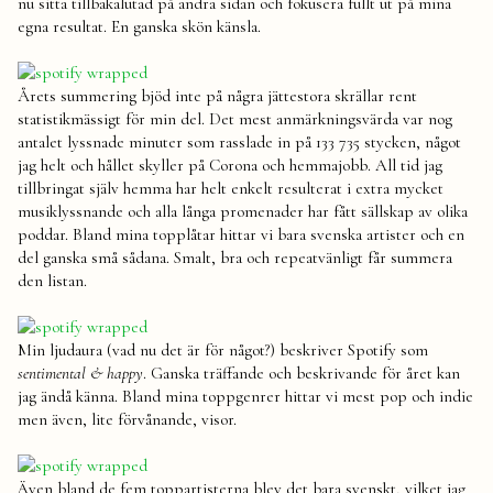
nu sitta tillbakalutad på andra sidan och fokusera fullt ut på mina
egna resultat. En ganska skön känsla.
Årets summering bjöd inte på några jättestora skrällar rent
statistikmässigt för min del. Det mest anmärkningsvärda var nog
antalet lyssnade minuter som rasslade in på 133 735 stycken, något
jag helt och hållet skyller på Corona och hemmajobb. All tid jag
tillbringat själv hemma har helt enkelt resulterat i extra mycket
musiklyssnande och alla långa promenader har fått sällskap av olika
poddar. Bland mina topplåtar hittar vi bara svenska artister och en
del ganska små sådana. Smalt, bra och repeatvänligt får summera
den listan.
Min ljudaura (vad nu det är för något?) beskriver Spotify som
sentimental & happy
. Ganska träffande och beskrivande för året kan
jag ändå känna. Bland mina toppgenrer hittar vi mest pop och indie
men även, lite förvånande, visor.
Även bland de fem toppartisterna blev det bara svenskt, vilket jag