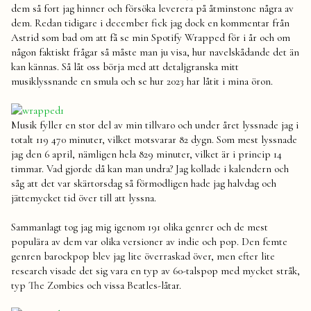
dem så fort jag hinner och försöka leverera på åtminstone några av
dem. Redan tidigare i december fick jag dock en kommentar från
Astrid som bad om att få se min Spotify Wrapped för i år och om
någon faktiskt frågar så måste man ju visa, hur navelskådande det än
kan kännas. Så låt oss börja med att detaljgranska mitt
musiklyssnande en smula och se hur 2023 har låtit i mina öron.
Musik fyller en stor del av min tillvaro och under året lyssnade jag i
totalt 119 470 minuter, vilket motsvarar 82 dygn. Som mest lyssnade
jag den 6 april, nämligen hela 829 minuter, vilket är i princip 14
timmar. Vad gjorde då kan man undra? Jag kollade i kalendern och
såg att det var skärtorsdag så förmodligen hade jag halvdag och
jättemycket tid över till att lyssna.
Sammanlagt tog jag mig igenom 191 olika genrer och de mest
populära av dem var olika versioner av indie och pop. Den femte
genren barockpop blev jag lite överraskad över, men efter lite
research visade det sig vara en typ av 60-talspop med mycket stråk,
typ The Zombies och vissa Beatles-låtar.