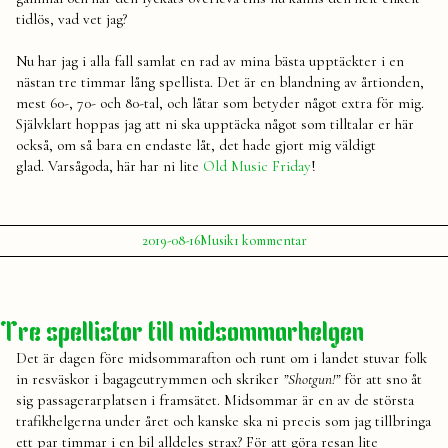
tidlös, vad vet jag?
Nu har jag i alla fall samlat en rad av mina bästa upptäckter i en
nästan tre timmar lång spellista. Det är en blandning av årtionden,
mest 60-, 70- och 80-tal, och låtar som betyder något extra för mig.
Självklart hoppas jag att ni ska upptäcka något som tilltalar er här
också, om så bara en endaste låt, det hade gjort mig väldigt
glad. Varsågoda, här har ni lite
Old Music Friday
!
Publicerat
Publicerat
Etiketter:
till
2019-08-16
Musik
1 kommentar
av
i
Spellista:
Julia
musiktips
,
Old
spellista
,
Music
Spotify
Friday
Tre spellistor till midsommarhelgen
Det är dagen före midsommarafton och runt om i landet stuvar folk
in resväskor i bagageutrymmen och skriker
”Shotgun!”
för att sno åt
sig passagerarplatsen i framsätet. Midsommar är en av de största
trafikhelgerna under året och kanske ska ni precis som jag tillbringa
ett par timmar i en bil alldeles strax? För att göra resan lite