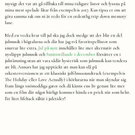
mysigt det var att gå tillbaka till mina tidigare listor och lyssna på
mina mest spelade låtar från exempelvis 2017. Kan tipsa er om att
göra samma sak om ni är redo för en ordentlig trip down memory
lane.
Med en vecka kvar till jul ska jag dock medge att det blir en del
julmusik i högtalarna och där har jag två favoritspellistor som
snurrar lite extra.
Jul på nytt
innehåller lite mer alternativ och
nysläppt julmusik och
Smärtstillande i december
försätter en i
julstämning utan att vara sådär hysterisk som julmusik kan tendera
att bli. Annars har jag upptäckt att man kan slå på
orkesterversionen av ett klassiskt julfilmssoundtrack (exempelvis
The Holiday eller Love Actually) i hörlurarna när man skyndar sig
fram längs snömoddiga gator och då känns ens liv genast lite mer
som en film där något härligt kommer hända en prick när som helst.
Ett litet lifehack såhär i juletider!