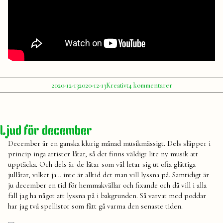
Publicerat
Publicerat
Etiketter:
till
2020-12-13
2020-12-13
Kreativt
4 kommentarer
av
i
Mitt
Julia
kreativt
,
senaste
reklam
,
reklamjobb:
Spotify
,
en
Spotify
Ljud för december
kampanj
Kids
för
December är en ganska klurig månad musikmässigt. Dels släpper i
Spotify
princip inga artister låtar, så det finns väldigt lite ny musik att
Kids
upptäcka. Och dels är de låtar som väl letar sig ut ofta glättiga
jullåtar, vilket ja… inte är alltid det man vill lyssna på. Samtidigt är
ju december en tid för hemmakvällar och fixande och då vill i alla
fall jag ha något att lyssna på i bakgrunden. Så varvat med poddar
har jag två spellistor som fått gå varma den senaste tiden.