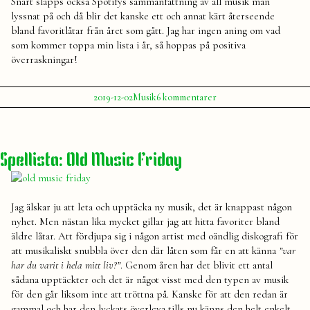
Snart släpps också Spotifys sammanfattning av all musik man
lyssnat på och då blir det kanske ett och annat kärt återseende
bland favoritlåtar från året som gått. Jag har ingen aning om vad
som kommer toppa min lista i år, så hoppas på positiva
överraskningar!
Publicerat
Publicerat
Etiketter:
till
2019-12-02
Musik
6 kommentarer
av
i
Ljud
Julia
spellista
,
för
spellistor
,
december
Spotify
Spellista: Old Music Friday
Jag älskar ju att leta och upptäcka ny musik, det är knappast någon
nyhet. Men nästan lika mycket gillar jag att hitta favoriter bland
äldre låtar. Att fördjupa sig i någon artist med oändlig diskografi för
att musikaliskt snubbla över den där låten som får en att känna
”var
har du varit i hela mitt liv?”
. Genom åren har det blivit ett antal
sådana upptäckter och det är något visst med den typen av musik
för den går liksom inte att tröttna på. Kanske för att den redan är
gammal och har den lyckats överleva tills nu känns den helt enkelt