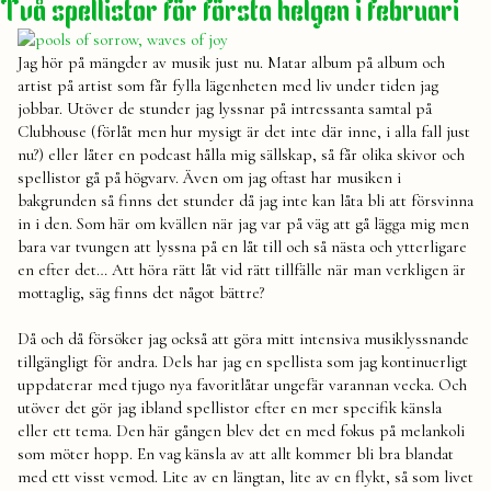
Två spellistor för första helgen i februari
mina
wrapped
högtalare
Jag hör på mängder av musik just nu. Matar album på album och
artist på artist som får fylla lägenheten med liv under tiden jag
jobbar. Utöver de stunder jag lyssnar på intressanta samtal på
Clubhouse (förlåt men hur mysigt är det inte där inne, i alla fall just
nu?) eller låter en podcast hålla mig sällskap, så får olika skivor och
spellistor gå på högvarv. Även om jag oftast har musiken i
bakgrunden så finns det stunder då jag inte kan låta bli att försvinna
in i den. Som här om kvällen när jag var på väg att gå lägga mig men
bara var tvungen att lyssna på en låt till och så nästa och ytterligare
en efter det… Att höra rätt låt vid rätt tillfälle när man verkligen är
mottaglig, säg finns det något bättre?
Då och då försöker jag också att göra mitt intensiva musiklyssnande
tillgängligt för andra. Dels har jag en spellista som jag kontinuerligt
uppdaterar med tjugo nya favoritlåtar ungefär varannan vecka. Och
utöver det gör jag ibland spellistor efter en mer specifik känsla
eller ett tema. Den här gången blev det en med fokus på melankoli
som möter hopp. En vag känsla av att allt kommer bli bra blandat
med ett visst vemod. Lite av en längtan, lite av en flykt, så som livet