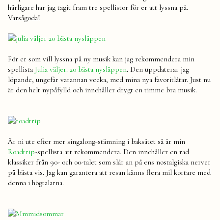
härligare har jag tagit fram tre spellistor för er att lyssna på.
Varsågoda!
För er som vill lyssna på ny musik kan jag rekommendera min
spellista
Julia väljer: 20 bästa nysläppen
. Den uppdaterar jag
löpande, ungefär varannan vecka, med mina nya favoritlåtar. Just nu
är den helt nypåfylld och innehåller drygt en timme bra musik.
Är ni ute efter mer singalong-stämning i baksätet så är min
Roadtrip
-spellista att rekommendera. Den innehåller en rad
klassiker från 90- och 00-talet som slår an på ens nostalgiska nerver
på bästa vis. Jag kan garantera att resan känns flera mil kortare med
denna i högtalarna.