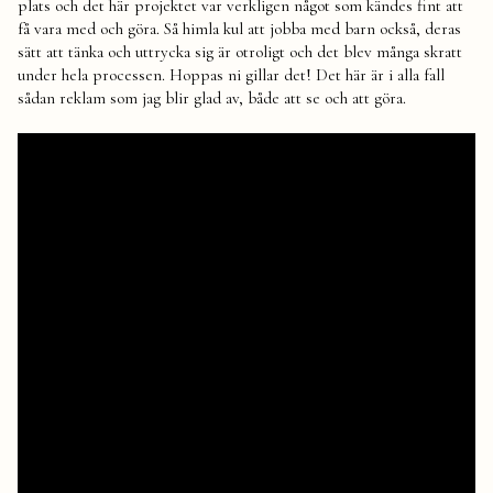
plats och det här projektet var verkligen något som kändes fint att
få vara med och göra. Så himla kul att jobba med barn också, deras
sätt att tänka och uttrycka sig är otroligt och det blev många skratt
under hela processen. Hoppas ni gillar det! Det här är i alla fall
sådan reklam som jag blir glad av, både att se och att göra.