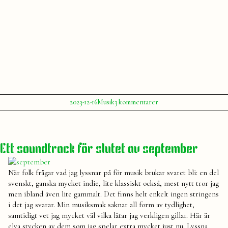
Publicerat
Publicerat
Etiketter:
till
2023-12-16
Musik
3 kommentarer
av
i
Mitt
Julia
2023
,
Spotify
julmusik
,
Wrapped
musik
,
2023
spellista
,
Ett soundtrack för slutet av september
Spotify
,
summering
,
wrapped
När folk frågar vad jag lyssnar på för musik brukar svaret bli: en del
svenskt, ganska mycket indie, lite klassiskt också, mest nytt tror jag
men ibland även lite gammalt. Det finns helt enkelt ingen stringens
i det jag svarar. Min musiksmak saknar all form av tydlighet,
samtidigt vet jag mycket väl vilka låtar jag verkligen gillar. Här är
elva stycken av dem som jag spelar extra mycket just nu. Lyssna