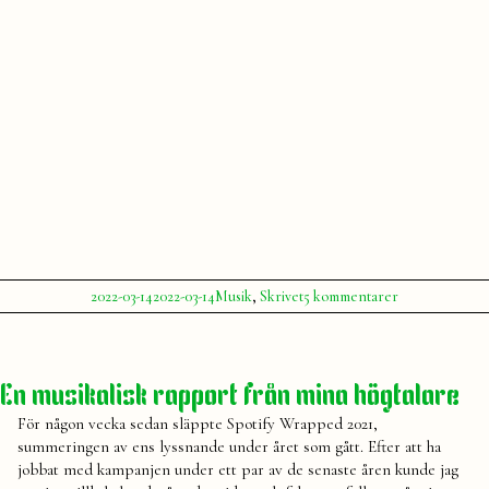
Publicerat
Publicerat
Etiketter:
till
2022-03-14
2022-03-14
Musik
,
Skrivet
5 kommentarer
av
i
Från
Julia
skrivet
,
jorden
spellista
,
ett
Spotify
stilla
En musikalisk rapport från mina högtalare
hummande
För någon vecka sedan släppte Spotify Wrapped 2021,
summeringen av ens lyssnande under året som gått. Efter att ha
jobbat med kampanjen under ett par av de senaste åren kunde jag