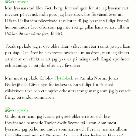
Min lyssnarstad blev Göteborg, förmodligen för att jag lyssnar rätt
mycket på svensk indiepop. Jag blev dock lite förvånad över att
Håkan Hellström påverkade resultatet då jag lyssnat väldigt lite på
honom under året eftersom jag inte riktigt gillar hans senare album
(
Håkan du var bättre förr
, förlåt).
Totalt spelade jag 11 077 olika låtar, vilket innebär i snitt 30 nya låtar
per dag. Det låter helt extremt mycket i mina öron, men jag tänker
att det är en effekt av att jag lyssnar på många (och långa) spellistor
och ständigt är på jakt efter nya favoriter.
Min mest spelade låt blev
Flyttblock
av Annika Norlin, Jonas
Nydesjö och Gävle Symfoniorkester. En väldigt fin låt med
välskriven text och ett mjukt orkesterarrangemang som jag lyssnade
flitigt på under sommaren.
Under året hann jag lyssna på 5 266 olika artister och lite
förvånande hamnade Taylor Swift överst på listan. Som mest
lyssnade jag på henne under sommaren och flera av hennes album
fick följa med mig på löpturer. Att jag till sist lyckades få tag på