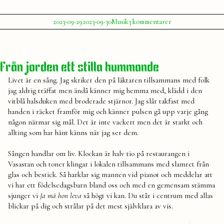
Publicerat
Publicerat
Etiketter:
till
2023-09-29
2023-09-30
Musik
3 kommentarer
av
i
Ett
Julia
låtar
,
soundtrack
musik
,
för
playlist
,
slutet
soundtrack
,
Från jorden ett stilla hummande
av
spellista
,
september
Spotify
Livet är en sång. Jag skriker den på läktaren tillsammans med folk
jag aldrig träffat men ändå känner mig hemma med, klädd i den
vitblå halsduken med broderade stjärnor. Jag slår takfast med
handen i räcket framför mig och känner pulsen gå upp varje gång
någon närmar sig mål. Det är inte vackert men det är starkt och
allting som har hänt känns när jag ser dem.
Sången handlar om liv. Klockan är halv tio på restaurangen i
Vasastan och toner klingar i lokalen tillsammans med slamret från
glas och bestick. Så harklar sig mannen vid pianot och meddelar att
vi har ett födelsedagsbarn bland oss och med en gemensam stämma
sjunger vi
Ja må hon leva
så högt vi kan. Du står i centrum med allas
blickar på dig och strålar på det mest självklara av vis.