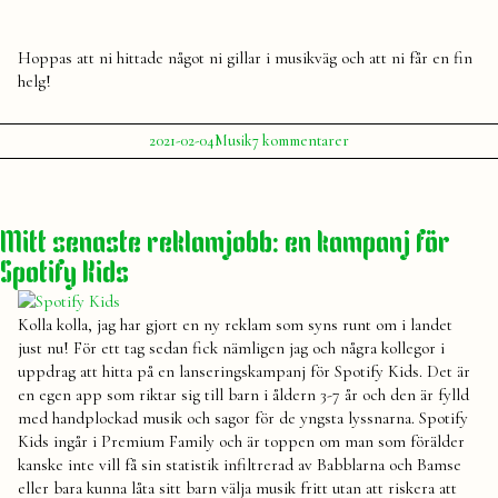
Hoppas att ni hittade något ni gillar i musikväg och att ni får en fin
helg!
Publicerat
Publicerat
Etiketter:
till
2021-02-04
Musik
7 kommentarer
av
i
Två
Julia
musik
,
spellistor
spellista
,
för
Spotify
första
Mitt senaste reklamjobb: en kampanj för
helgen
i
Spotify Kids
februari
Kolla kolla, jag har gjort en ny reklam som syns runt om i landet
just nu! För ett tag sedan fick nämligen jag och några kollegor i
uppdrag att hitta på en lanseringskampanj för Spotify Kids. Det är
en egen app som riktar sig till barn i åldern 3-7 år och den är fylld
med handplockad musik och sagor för de yngsta lyssnarna. Spotify
Kids ingår i Premium Family och är toppen om man som förälder
kanske inte vill få sin statistik infiltrerad av Babblarna och Bamse
eller bara kunna låta sitt barn välja musik fritt utan att riskera att