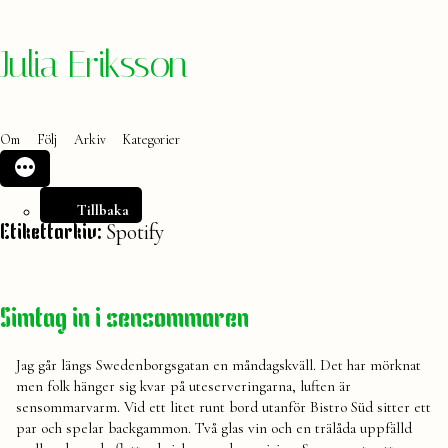
Hoppa
Julia Eriksson
till
innehåll
Om
Följ
Arkiv
Kategorier
Tillbaka
Spotify
Etikettarkiv:
Simtag in i sensommaren
Jag går längs Swedenborgsgatan en måndagskväll. Det har mörknat
men folk hänger sig kvar på uteserveringarna, luften är
sensommarvarm. Vid ett litet runt bord utanför Bistro Süd sitter ett
par och spelar backgammon. Två glas vin och en trälåda uppfälld