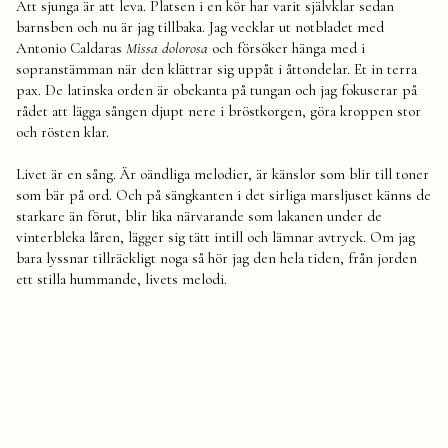
Att sjunga är att leva. Platsen i en kör har varit självklar sedan
barnsben och nu är jag tillbaka. Jag vecklar ut notbladet med
Antonio Caldaras
Missa dolorosa
och försöker hänga med i
sopranstämman när den klättrar sig uppåt i åttondelar. Et in terra
pax. De latinska orden är obekanta på tungan och jag fokuserar på
rådet att lägga sången djupt nere i bröstkorgen, göra kroppen stor
och rösten klar.
Livet är en sång. Är oändliga melodier, är känslor som blir till toner
som bär på ord. Och på sängkanten i det sirliga marsljuset känns de
starkare än förut, blir lika närvarande som lakanen under de
vinterbleka låren, lägger sig tätt intill och lämnar avtryck. Om jag
bara lyssnar tillräckligt noga så hör jag den hela tiden, från jorden
ett stilla hummande, livets melodi.