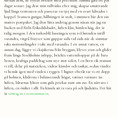
mellan dem, de flyttar brickor med precision. Samma gata ett par
dagar senare. Jag drar min rullväska efter mig, skapar smattrande
ljud längs trottoaren och passerar en tjej med en svart labrador i
koppel. Svansen gungar, hållningen är stolt, i munnen bär den sin
mattes postpaket. Jag drar lätta andetag genom näsan när jag tar
backen ned förbi Eriksdalsbadet, luften klar, himlen hög, det är
tidig morgon. I den turkosblå bassängen syns två huvuden intill
varandra, vitgrå frisyrer som guppar sida vid sida när de simmar
raka motionslängder i takt med varandra. I ett annat vatten, en
annan dag, lägger vi i kajakerna från bryggan, klyver ytan och glider
fram längs Stockholms inlopp, bräckta vattendroppar på de bara
benen, kraftiga paddeltag som styr mot solen. I en liten vik stannar
vi till, delar på matsäcken, vädrar känslor och tankar, sedan vänder
vi hemåt igen med vinden i ryggen. I lugnet efteråt tar vi ett dopp
på holmen, kläderna i balanserande högar, vattnet varmare än
luften, båtarnas lyktor som gula prickar runt om oss. En närvaro i
luften, en ömhet i allt. En känsla att ta vara på och ljudsätta. Det här
är
simtag in i sensommaren
.