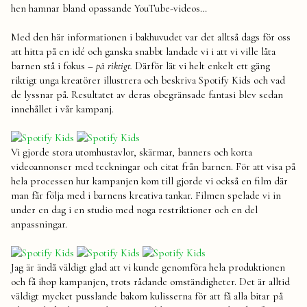
hen hamnar bland opassande YouTube-videos…
Med den här informationen i bakhuvudet var det alltså dags för oss
att hitta på en idé och ganska snabbt landade vi i att vi ville låta
barnen stå i fokus –
på riktigt.
Därför lät vi helt enkelt ett gäng
riktigt unga kreatörer illustrera och beskriva Spotify Kids och vad
de lyssnar på. Resultatet av deras obegränsade fantasi blev sedan
innehållet i vår kampanj.
Vi gjorde stora utomhustavlor, skärmar, banners och korta
videoannonser med teckningar och citat från barnen. För att visa på
hela processen hur kampanjen kom till gjorde vi också en film där
man får följa med i barnens kreativa tankar. Filmen spelade vi in
under en dag i en studio med noga restriktioner och en del
anpassningar.
Jag är ändå väldigt glad att vi kunde genomföra hela produktionen
och få ihop kampanjen, trots rådande omständigheter. Det är alltid
väldigt mycket pusslande bakom kulisserna för att få alla bitar på