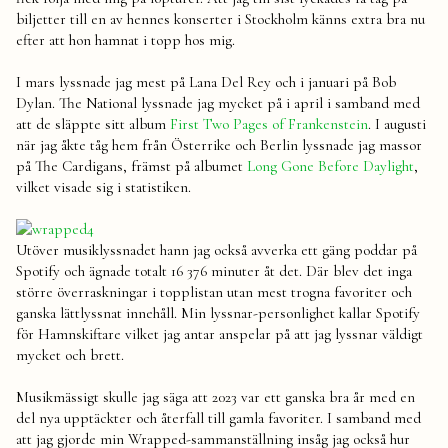
biljetter till en av hennes konserter i Stockholm känns extra bra nu
efter att hon hamnat i topp hos mig.
I mars lyssnade jag mest på Lana Del Rey och i januari på Bob
Dylan. The National lyssnade jag mycket på i april i samband med
att de släppte sitt album
First Two Pages of Frankenstein
. I augusti
när jag åkte tåg hem från Österrike och Berlin lyssnade jag massor
på The Cardigans, främst på albumet
Long Gone Before Daylight
,
vilket visade sig i statistiken.
Utöver musiklyssnadet hann jag också avverka ett gäng poddar på
Spotify och ägnade totalt 16 376 minuter åt det. Där blev det inga
större överraskningar i topplistan utan mest trogna favoriter och
ganska lättlyssnat innehåll. Min lyssnar-personlighet kallar Spotify
för Hamnskiftare vilket jag antar anspelar på att jag lyssnar väldigt
mycket och brett.
Musikmässigt skulle jag säga att 2023 var ett ganska bra år med en
del nya upptäckter och återfall till gamla favoriter. I samband med
att jag gjorde min Wrapped-sammanställning insåg jag också hur