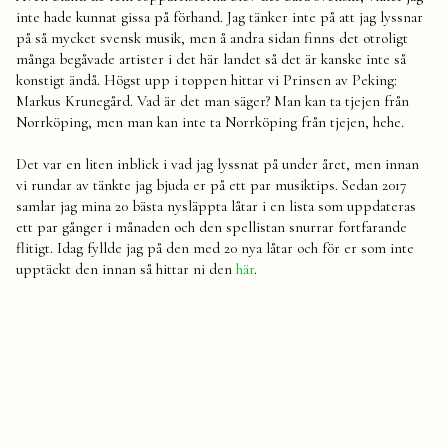
inte hade kunnat gissa på förhand. Jag tänker inte på att jag lyssnar
på så mycket svensk musik, men å andra sidan finns det otroligt
många begåvade artister i det här landet så det är kanske inte så
konstigt ändå. Högst upp i toppen hittar vi Prinsen av Peking:
Markus Krunegård. Vad är det man säger? Man kan ta tjejen från
Norrköping, men man kan inte ta Norrköping från tjejen, hehe.
Det var en liten inblick i vad jag lyssnat på under året, men innan
vi rundar av tänkte jag bjuda er på ett par musiktips. Sedan 2017
samlar jag mina 20 bästa nysläppta låtar i en lista som uppdateras
ett par gånger i månaden och den spellistan snurrar fortfarande
flitigt. Idag fyllde jag på den med 20 nya låtar och för er som inte
upptäckt den innan så hittar ni den
här
.