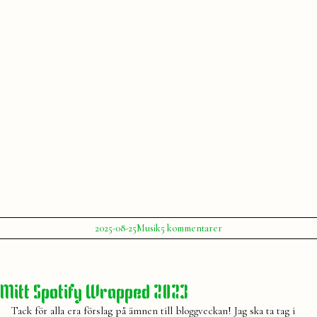
Publicerat
Publicerat
Etiketter:
till
2025-08-25
Musik
5 kommentarer
av
i
Simtag
Julia
augusti
,
in
musik
,
i
sensommar
,
sensommaren
spellista
,
Mitt Spotify Wrapped 2023
Spotify
Tack för alla era förslag på ämnen till bloggveckan! Jag ska ta tag i