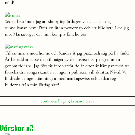
nöjd!
Sedan bestämde jag att shoppinglördagen var slut och tog
tunnelbanan hem. Efter en liten powernap och ett klädbyte åkte jag
mot Mariatorget där min kompis Emelie bor.
Tillsammans med henne och Sandra åt jag pizza och såg på P3 Guld.
Är beredd att utse det till något av de stelaste tv-programmen
genom tiderna. Jag förstår inte varför de år efter år kämpar med att
försöka dra roliga skämt när ingen i publiken vill skratta. Nåväl. Vi
lindrade cringe-stämningen med marängswiss och sedan tog
bilderna från min lördag slut!
Publicerat
Publicerat
Etiketter:
till
2018-01-21
Dagar
5 kommentarer
av
i
En
Julia
adidas
,
lördag
frukost
,
i
helg
,
januari
lördag
,
Vårskor x2
shopping