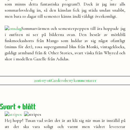
som minns detta fantastiska program?). Dock är jag inte alls
sommarlovsledig än, så den känslan fick jag städa undan snabbt,
men bara 10 dagar till semester känns ändå väldigt överkomligt.
Sommarvärmen och semesterpeppen till ära hoppade jag
i outfiten ni ser på bilderna ovan. Den består av mörkblå
fuskmockashorts från Mango som luddar av sig något ofantligt
(minus för det), rosa supergammal blus från Monki, vintageklocka,
guldigt armband från & Other Stories, svart väska från Whyred och
skor i modellen Gazelle från Adidas.
Publicerat
Publicerat
Etiketter:
till
2016-07-06
Garderoben
7 kommentarer
av
i
Onsdagspeppen
Julia
adidas
,
kläder
,
mode
,
outfit
,
Svart + blått
shorts
,
skor
,
sommar
Hej hopp! Tusan vad svårt det är att klä sig när man är inställd på
att det ska vara soligt och varmt men vädret levererar