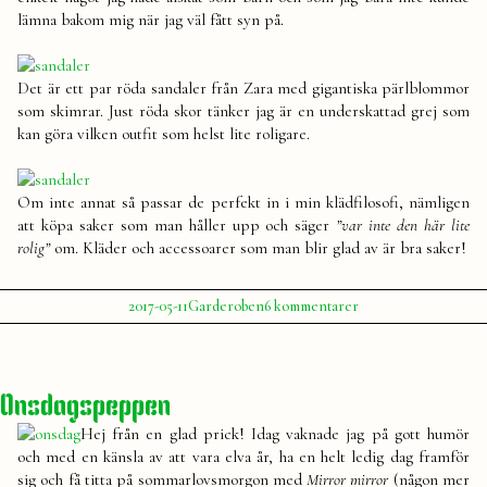
lämna bakom mig när jag väl fått syn på.
Det är ett par röda sandaler från Zara med gigantiska pärlblommor
som skimrar. Just röda skor tänker jag är en underskattad grej som
kan göra vilken outfit som helst lite roligare.
Om inte annat så passar de perfekt in i min klädfilosofi, nämligen
att köpa saker som man håller upp och säger
”var inte den här lite
rolig”
om. Kläder och accessoarer som man blir glad av är bra saker!
Publicerat
Publicerat
Etiketter:
till
2017-05-11
Garderoben
6 kommentarer
av
i
Vårskor
Julia
adidas
,
x2
sandaler
,
skor
,
sneakers
,
Onsdagspeppen
stan
smith
,
Hej från en glad prick! Idag vaknade jag på gott humör
zara
och med en känsla av att vara elva år, ha en helt ledig dag framför
sig och få titta på sommarlovsmorgon med
Mirror mirror
(någon mer