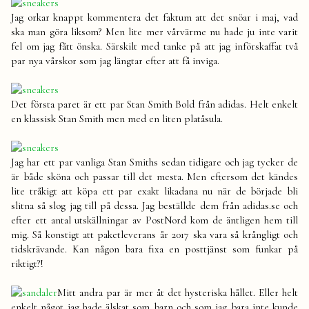
Jag orkar knappt kommentera det faktum att det snöar i maj, vad
ska man göra liksom? Men lite mer vårvärme nu hade ju inte varit
fel om jag fått önska. Särskilt med tanke på att jag införskaffat två
par nya vårskor som jag längtar efter att få inviga.
Det första paret är ett par Stan Smith Bold från adidas. Helt enkelt
en klassisk Stan Smith men med en liten platåsula.
Jag har ett par vanliga Stan Smiths sedan tidigare och jag tycker de
är både sköna och passar till det mesta. Men eftersom det kändes
lite tråkigt att köpa ett par exakt likadana nu när de började bli
slitna så slog jag till på dessa. Jag beställde dem från adidas.se och
efter ett antal utskällningar av PostNord kom de äntligen hem till
mig. Så konstigt att paketleverans år 2017 ska vara så krångligt och
tidskrävande. Kan någon bara fixa en posttjänst som funkar på
riktigt?!
Mitt andra par är mer åt det hysteriska hållet. Eller helt
enkelt något jag hade älskat som barn och som jag bara inte kunde