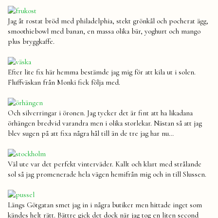
Jag åt rostat bröd med philadelphia, stekt grönkål och pocherat ägg,
smoothiebowl med banan, en massa olika bär, yoghurt och mango
plus bryggkaffe.
Efter lite fix här hemma bestämde jag mig för att kila ut i solen.
Fluffväskan från Monki fick följa med.
Och silverringar i öronen. Jag tycker det är fint att ha likadana
örhängen bredvid varandra men i olika storlekar. Nästan så att jag
blev sugen på att fixa några hål till än de tre jag har nu…
Väl ute var det perfekt vinterväder. Kallt och klart med strålande
sol så jag promenerade hela vägen hemifrån mig och in till Slussen.
Längs Götgatan smet jag in i några butiker men hittade inget som
kändes helt rätt. Bättre gick det dock när jag tog en liten second