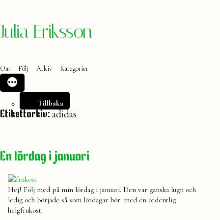
Hoppa
Julia Eriksson
till
innehåll
Om
Följ
Arkiv
Kategorier
Tillbaka
adidas
Etikettarkiv:
En lördag i januari
Hej! Följ med på min lördag i januari. Den var ganska lugn och
ledig och började så som lördagar bör: med en ordentlig
helgfrukost.