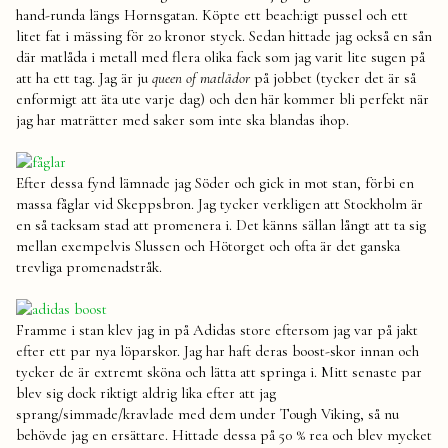
hand-runda längs Hornsgatan. Köpte ett beach:igt pussel och ett
litet fat i mässing för 20 kronor styck. Sedan hittade jag också en sån
där matlåda i metall med flera olika fack som jag varit lite sugen på
att ha ett tag. Jag är ju
queen of matlådor
på jobbet (tycker det är så
enformigt att äta ute varje dag) och den här kommer bli perfekt när
jag har maträtter med saker som inte ska blandas ihop.
Efter dessa fynd lämnade jag Söder och gick in mot stan, förbi en
massa fåglar vid Skeppsbron. Jag tycker verkligen att Stockholm är
en så tacksam stad att promenera i. Det känns sällan långt att ta sig
mellan exempelvis Slussen och Hötorget och ofta är det ganska
trevliga promenadstråk.
Framme i stan klev jag in på Adidas store eftersom jag var på jakt
efter ett par nya löparskor. Jag har haft deras boost-skor innan och
tycker de är extremt sköna och lätta att springa i. Mitt senaste par
blev sig dock riktigt aldrig lika efter att jag
sprang/simmade/kravlade med dem under Tough Viking, så nu
behövde jag en ersättare. Hittade dessa på 50 % rea och blev mycket