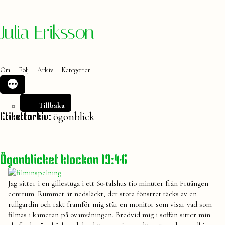
Hoppa
Julia Eriksson
till
innehåll
Om
Följ
Arkiv
Kategorier
Tillbaka
ögonblick
Etikettarkiv:
Ögonblicket klockan 19:46
Jag sitter i en gillestuga i ett 60-talshus tio minuter från Fruängen
centrum. Rummet är nedsläckt, det stora fönstret täcks av en
rullgardin och rakt framför mig står en monitor som visar vad som
filmas i kameran på ovanvåningen. Bredvid mig i soffan sitter min