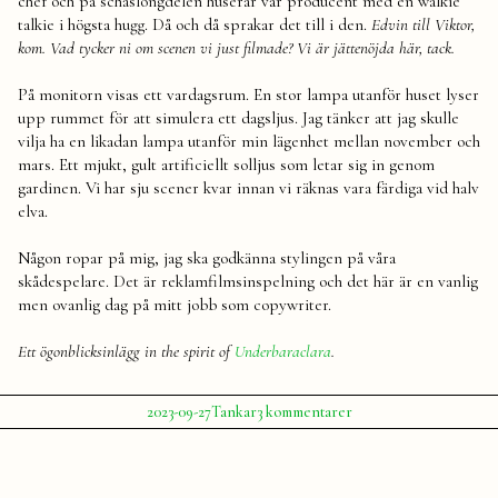
chef och på schäslongdelen huserar vår producent med en walkie
talkie i högsta hugg. Då och då sprakar det till i den.
Edvin till Viktor,
kom. Vad tycker ni om scenen vi just filmade? Vi är jättenöjda här, tack.
På monitorn visas ett vardagsrum. En stor lampa utanför huset lyser
upp rummet för att simulera ett dagsljus. Jag tänker att jag skulle
vilja ha en likadan lampa utanför min lägenhet mellan november och
mars. Ett mjukt, gult artificiellt solljus som letar sig in genom
gardinen. Vi har sju scener kvar innan vi räknas vara färdiga vid halv
elva.
Någon ropar på mig, jag ska godkänna stylingen på våra
skådespelare. Det är reklamfilmsinspelning och det här är en vanlig
men ovanlig dag på mitt jobb som copywriter.
Ett ögonblicksinlägg in the spirit of
Underbaraclara
.
Publicerat
Publicerat
Etiketter:
till
2023-09-27
Tankar
3 kommentarer
av
i
Ögonblicket
Julia
jobb
,
klockan
ögonblick
,
19:46
reklam
,
reklamfilm