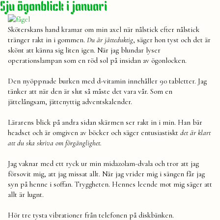
Sju ögonblick i januari
Sköterskans hand kramar om min axel när nålstick efter nålstick
tränger rakt in i gommen.
Du är jätteduktig
, säger hon tyst och det är
skönt att känna sig liten igen. När jag blundar lyser
operationslampan som en röd sol på insidan av ögonlocken.
Den nyöppnade burken med d-vitamin innehåller 90 tabletter. Jag
tänker att när den är slut så måste det vara vår. Som en
jättelångsam, jättenyttig adventskalender.
Lärarens blick på andra sidan skärmen ser rakt in i min. Han bär
headset och är omgiven av böcker och säger entusiastiskt
det är klart
att du ska skriva om förgänglighet.
Jag vaknar med ett ryck ur min midazolam-dvala och tror att jag
försovit mig, att jag missat allt. När jag vrider mig i sängen får jag
syn på henne i soffan. Tryggheten. Hennes leende mot mig säger att
allt är lugnt.
Hör tre tysta vibrationer från telefonen på diskbänken.