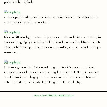
potatis och majskolv.
Och så parkerade vi oss här och skrev ner våra höstmål för tredje
året i rad enligt vår egen ritual.
Natten till söndagen vaknade jag av en mullrande åska som drog in
över oss. Jag låg tyst och räknade sekunderna mellan blixtarna och
dånet och tänkte på de stora ekarna utanför, men till sist kunde jag
somna om.
Och morgonen därpå sken solen igen när vi åt en sista frukost
innan vi packade ihop oss och stängde torpet och åkte tillbaka till
Stockholm igen. I bagaget en massa kantareller, ett antal höstmål
och en rejäl dos frisk luft. Efterlängtat och ovärderligt.
Publicerat
Publicerat
Etiketter:
till
2025-09-15
Fint
7 kommentarer
av
i
Höstkickoff
Julia
helg
,
i
höst
,