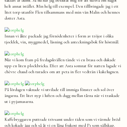
såklart är dumt. Så nu har jag beslutat mig för att skriva om något
helt annat istället. Min helg till exempel. Den tillbringade jag i ett
litet torp utanför Flen tillsammans med min vän Malin och hennes
dotter Asta.
Innan vi åkte packade jag förnödenheter i form av tröjor i olika
tjocklek, vin, myggmedel, läsning och anteckningsbok för höstmål.
När vi kom fram på fredagskvällen tände vi en brasa och dukade
upp en liten plockbricka. Efter att Asta somnat för natten lagade vi
chèvre chaud och turades om att peta in fler vedträn i kakelugnen.
På lördagen vaknade vi utvilade till immiga fönster och sol över
ängarna. Ett litet nyp i luften och dagg mellan tårna när vi traskade
ut i pyjamasarna.
Kaffebryggaren puttrade trivsamt under tiden som vi värmde bröd
och kokade ägg och så åt vi en lång frukost med P1 som sällskap.