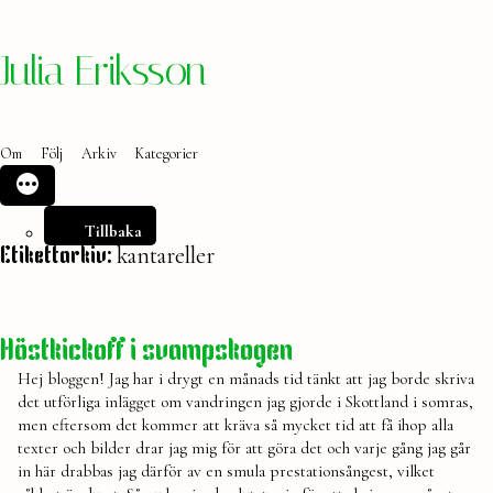
Hoppa
Julia Eriksson
till
innehåll
Om
Följ
Arkiv
Kategorier
Tillbaka
kantareller
Etikettarkiv:
Höstkickoff i svampskogen
Hej bloggen! Jag har i drygt en månads tid tänkt att jag borde skriva
det utförliga inlägget om vandringen jag gjorde i Skottland i somras,
men eftersom det kommer att kräva så mycket tid att få ihop alla
texter och bilder drar jag mig för att göra det och varje gång jag går
in här drabbas jag därför av en smula prestationsångest, vilket