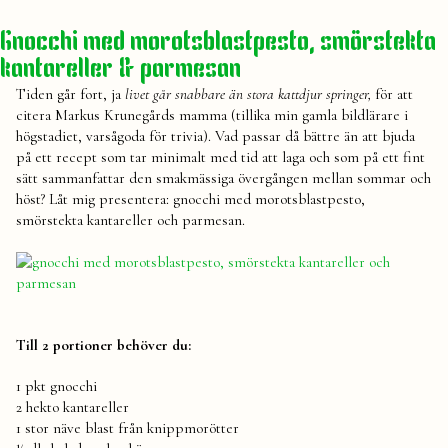
svampskogen
kantareller
,
mål
,
Gnocchi med morotsblastpesto, smörstekta
skogen
,
kantareller & parmesan
stuga
,
svamp
,
Tiden går fort, ja
livet går snabbare än stora kattdjur springer,
för att
torp
citera Markus Krunegårds mamma (tillika min gamla bildlärare i
högstadiet, varsågoda för trivia). Vad passar då bättre än att bjuda
på ett recept som tar minimalt med tid att laga och som på ett fint
sätt sammanfattar den smakmässiga övergången mellan sommar och
höst? Låt mig presentera: gnocchi med morotsblastpesto,
smörstekta kantareller och parmesan.
Till 2 portioner behöver du:
1 pkt gnocchi
2 hekto kantareller
1 stor näve blast från knippmorötter