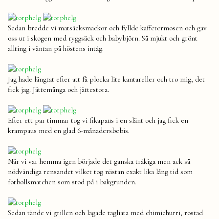
Sedan bredde vi matsäcksmackor och fyllde kaffetermosen och gav
oss ut i skogen med ryggsäck och babybjörn. Så mjukt och grönt
allting i väntan på höstens intåg.
Jag hade längtat efter att få plocka lite kantareller och tro mig, det
fick jag. Jättemånga och jättestora.
Efter ett par timmar tog vi fikapaus i en slänt och jag fick en
krampaus med en glad 6-månadersbebis.
När vi var hemma igen började det ganska tråkiga men ack så
nödvändiga rensandet vilket tog nästan exakt lika lång tid som
fotbollsmatchen som stod på i bakgrunden.
Sedan tände vi grillen och lagade tagliata med chimichurri, rostad