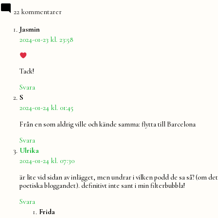
22 kommentarer
säger:
Jasmin
2024-01-23 kl. 23:58
Tack!
Svara
säger:
S
2024-01-24 kl. 01:45
Från en som aldrig ville och kände samma: flytta till Barcelona
Svara
säger:
Ulrika
2024-01-24 kl. 07:30
är lite vid sidan av inlägget, men undrar i vilken podd de sa så? (om det
poetiska bloggandet). definitivt inte sant i min filterbubbla!
Svara
säger:
Frida