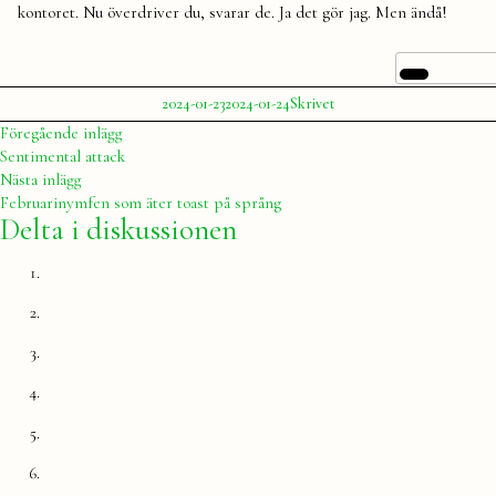
kontoret. Nu överdriver du, svarar de. Ja det gör jag. Men ändå!
Publicerat
Publicerat
Etiketter:
2024-01-23
2024-01-24
Skrivet
av
i
Julia
ålder
,
Inläggsnavigering
Föregående
Föregående inlägg
skrivet
,
inlägg:
Sentimental attack
vinter
Nästa
Nästa inlägg
inlägg:
Februarinymfen som äter toast på språng
Delta i diskussionen