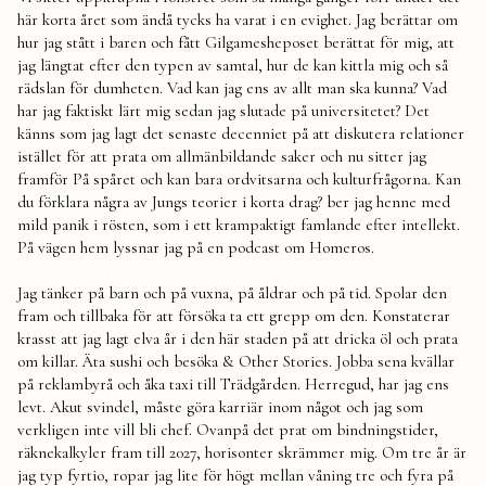
här korta året som ändå tycks ha varat i en evighet. Jag berättar om
hur jag stått i baren och fått Gilgamesheposet berättat för mig, att
jag längtat efter den typen av samtal, hur de kan kittla mig och så
rädslan för dumheten. Vad kan jag ens av allt man ska kunna? Vad
har jag faktiskt lärt mig sedan jag slutade på universitetet? Det
känns som jag lagt det senaste decenniet på att diskutera relationer
istället för att prata om allmänbildande saker och nu sitter jag
framför På spåret och kan bara ordvitsarna och kulturfrågorna. Kan
du förklara några av Jungs teorier i korta drag? ber jag henne med
mild panik i rösten, som i ett krampaktigt famlande efter intellekt.
På vägen hem lyssnar jag på en podcast om Homeros.
Jag tänker på barn och på vuxna, på åldrar och på tid. Spolar den
fram och tillbaka för att försöka ta ett grepp om den. Konstaterar
krasst att jag lagt elva år i den här staden på att dricka öl och prata
om killar. Äta sushi och besöka & Other Stories. Jobba sena kvällar
på reklambyrå och åka taxi till Trädgården. Herregud, har jag ens
levt. Akut svindel, måste göra karriär inom något och jag som
verkligen inte vill bli chef. Ovanpå det prat om bindningstider,
räknekalkyler fram till 2027, horisonter skrämmer mig. Om tre år är
jag typ fyrtio, ropar jag lite för högt mellan våning tre och fyra på