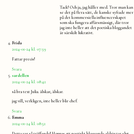
Tack! Och ja, jag håller med. Tror man kan
se det på flera sätt, de kanske syftade mer
på det kommersiella influencerskapet
som ska fungera affärsmässigt, där tror
jag inte heller att det poetiska bloggandet
är särskilt lukrativt.
säger:
Frida
2024-01-24 kl. 07:59
Fattar precis!
Svara
säger:
sardellen
2024-01-24 kl. 08:42
så bra text Julia. älskar, älskar.
jag vill, verkligen, inte heller blir chef.
Svara
säger:
Emma
2024-01-24 kl. 08:52
Detta var så träffande! Hoppas att poetiskt bloggande aldrig tar slut,