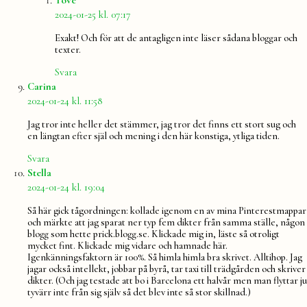
Tove
2024-01-25 kl. 07:17
Exakt! Och för att de antagligen inte läser sådana bloggar och
texter.
Svara
säger:
Carina
2024-01-24 kl. 11:58
Jag tror inte heller det stämmer, jag tror det finns ett stort sug och
en längtan efter själ och mening i den här konstiga, ytliga tiden.
Svara
säger:
Stella
2024-01-24 kl. 19:04
Så här gick tågordningen: kollade igenom en av mina Pinterestmappar
och märkte att jag sparat ner typ fem dikter från samma ställe, någon
blogg som hette prick.blogg.se. Klickade mig in, läste så otroligt
mycket fint. Klickade mig vidare och hamnade här.
Igenkänningsfaktorn är 100%. Så himla himla bra skrivet. Alltihop. Jag
jagar också intellekt, jobbar på byrå, tar taxi till trädgården och skriver
dikter. (Och jag testade att bo i Barcelona ett halvår men man flyttar ju
tyvärr inte från sig själv så det blev inte så stor skillnad.)