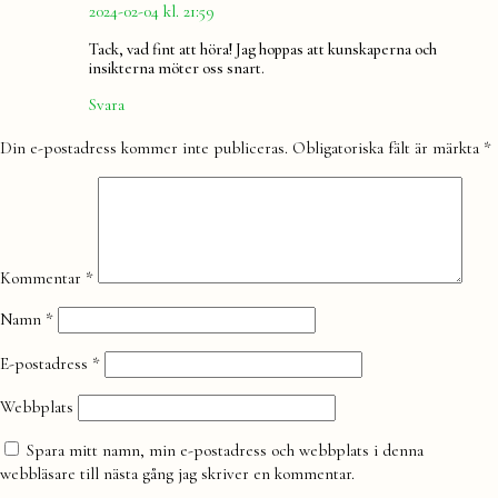
2024-02-04 kl. 21:59
Tack, vad fint att höra! Jag hoppas att kunskaperna och
insikterna möter oss snart.
Svara
Lämna
Din e-postadress kommer inte publiceras.
Obligatoriska fält är märkta
*
en
kommentar
Kommentar
*
Namn
*
E-postadress
*
Webbplats
Spara mitt namn, min e-postadress och webbplats i denna
webbläsare till nästa gång jag skriver en kommentar.