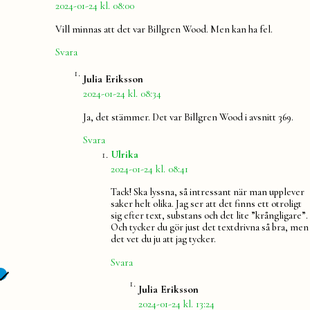
2024-01-24 kl. 08:00
Vill minnas att det var Billgren Wood. Men kan ha fel.
Svara
säger:
Julia Eriksson
2024-01-24 kl. 08:34
Ja, det stämmer. Det var Billgren Wood i avsnitt 369.
Svara
säger:
Ulrika
2024-01-24 kl. 08:41
Tack! Ska lyssna, så intressant när man upplever
saker helt olika. Jag ser att det finns ett otroligt
sig efter text, substans och det lite ”krångligare”.
Och tycker du gör just det textdrivna så bra, men
det vet du ju att jag tycker.
Svara
säger:
Julia Eriksson
2024-01-24 kl. 13:24