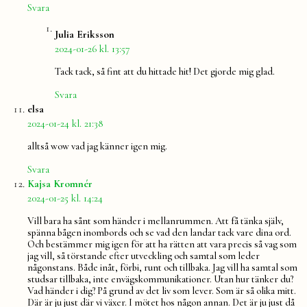
Svara
säger:
Julia Eriksson
2024-01-26 kl. 13:57
Tack tack, så fint att du hittade hit! Det gjorde mig glad.
Svara
säger:
elsa
2024-01-24 kl. 21:38
alltså wow vad jag känner igen mig.
Svara
säger:
Kajsa Kromnér
2024-01-25 kl. 14:24
Vill bara ha sånt som händer i mellanrummen. Att få tänka själv,
spänna bågen inombords och se vad den landar tack vare dina ord.
Och bestämmer mig igen för att ha rätten att vara precis så vag som
jag vill, så törstande efter utveckling och samtal som leder
någonstans. Både inåt, förbi, runt och tillbaka. Jag vill ha samtal som
studsar tillbaka, inte envägskommunikationer. Utan hur tänker du?
Vad händer i dig? På grund av det liv som lever. Som är så olika mitt.
Där är ju just där vi växer. I mötet hos någon annan. Det är ju just då