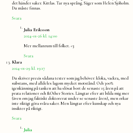
det händer saker. Kittlas. Tar nya språng. Säger som Helen Sjöholm.
Du måste finnas.
Svara
säger:
Julia Eriksson
2024-01-26 kl. 14:00
Mer mellanrum till folket. <3
Svara
säger:
Klara
2024-01-29 kl. 19:17
Du skriver precis sådana texter som jag behöver: kloka, vackra, med
substans, med alldeles lagom mycket motstånd. Och 300%
igenkänning på tanken att ha slösat bort de senaste 15 åren på att
prata relationer och &Other Stories. Längtar efter att bilda mig mer
(även om jag faktiskt doktorerat under se senaste åren), men orkar
inte riktigt göra svåra saker. Men längtar efter kunskap och nya
insikter på riktigt.
Svara
säger:
Julia