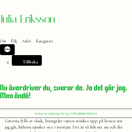
Hoppa
Julia Eriksson
till
innehåll
Om
Följ
Arkiv
Kategorier
Tillbaka
Nu överdriver du, svarar de. Ja det gör jag.
Men ändå!
Publicerat
till
2024-01-23
2024-01-24
22 kommentarer
av
Nu
Julia
Gatorna fylls av slask, brungrått vatten stänker upp på benen när
överdriver
jag går, hälarna sjunker ner i issörjan. Det är så fult ute nu och det
du,