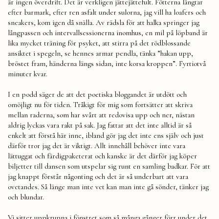
är ingen överdrift. Det är verkligen jättejättefult. Fötterna längtar
svarar
efter barmark, efter ren asfalt under sulorna, jag vill ha loafers och
de.
sneakers, kom igen då snälla. Av rädsla för att halka springer jag
Ja
långpassen och intervallsessionerna inomhus, en mil på löpband är
det
gör
lika mycket träning för psyket, att stirra på det rödblossande
jag.
ansiktet i spegeln, se hennes armar pendla, tänka ”hakan upp,
Men
bröstet fram, händerna längs sidan, inte korsa kroppen”. Fyrtiotvå
ändå!
minuter kvar.
I en podd säger de att det poetiska bloggandet är utdött och
omöjligt nu för tiden. Tråkigt för mig som fortsätter att skriva
mellan raderna, som har svårt att redovisa upp och ner, nästan
aldrig lyckas vara rakt på sak. Jag fattar att det inte alltid är så
enkelt att förstå här inne, ibland gör jag det inte ens själv och just
därför tror jag det är viktigt. Allt innehåll behöver inte vara
lättuggat och färdigpaketerat och kanske är det därför jag köper
biljetter till dansen som utspelar sig runt en samling badkar. För att
jag knappt förstår någonting och det är så underbart att vara
ovetandes. Så länge man inte vet kan man inte gå sönder, tänker jag
och blundar.
Vi sitter uppkrupna i fönstret som så många gånger förr under det