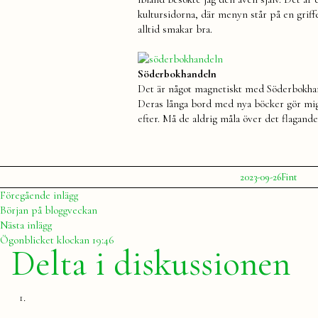
kultursidorna, där menyn står på en griff
alltid smakar bra.
Söderbokhandeln
Det är något magnetiskt med Söderbokhande
Deras långa bord med nya böcker gör mig all
efter. Må de aldrig måla över det flagande
Publicerat
Publicera
Etike
2023-09-26
Fint
av
i
Julia
kons
Inläggsnavigering
Föregående
Föregående inlägg
kultu
inlägg:
Början på bloggveckan
mus
Nästa
Nästa inlägg
rest
inlägg:
Ögonblicket klockan 19:46
Stoc
Delta i diskussionen
Tips