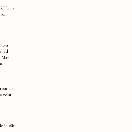
å. Här är
aren
h två
r med
r. Man
n.
tburkar i
a velat
e in där,