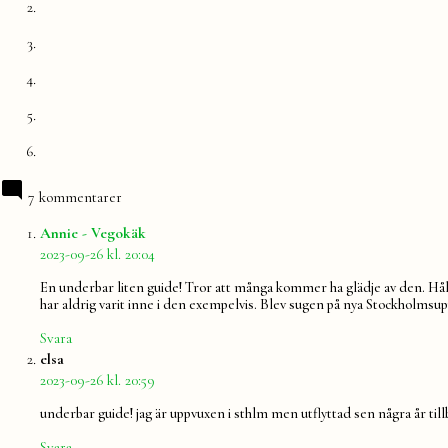
7 kommentarer
säger:
Annie - Vegokäk
2023-09-26 kl. 20:04
En underbar liten guide! Tror att många kommer ha glädje av den. Håll
har aldrig varit inne i den exempelvis. Blev sugen på nya Stockholmsup
Svara
säger:
elsa
2023-09-26 kl. 20:59
underbar guide! jag är uppvuxen i sthlm men utflyttad sen några år tillb
Svara