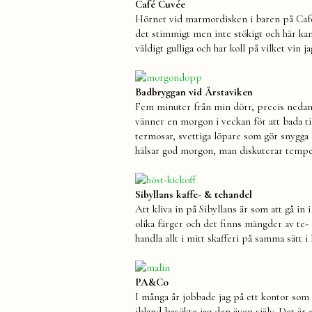
Café Cuvée
Hörnet vid marmordisken i baren på Café 
det stimmigt men inte stökigt och här kan
väldigt gulliga och har koll på vilket vin j
Badbryggan vid Årstaviken
Fem minuter från min dörr, precis nedanfö
vänner en morgon i veckan för att bada ti
termosar, svettiga löpare som gör snygga
hälsar god morgon, man diskuterar temper
Sibyllans kaffe- & tehandel
Att kliva in på Sibyllans är som att gå in
olika färger och det finns mängder av te- 
handla allt i mitt skafferi på samma sätt i
PA&Co
I många år jobbade jag på ett kontor som l
ibland besökte jag den även själv. Det är e