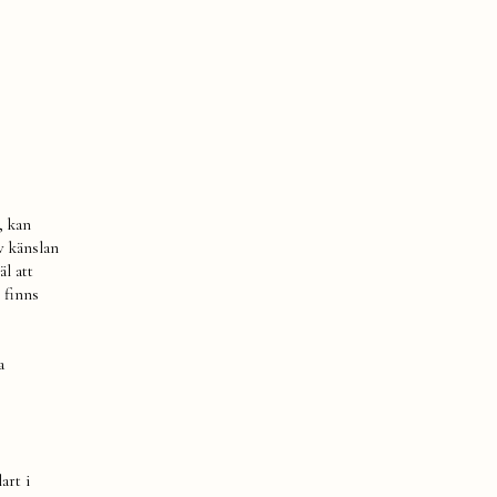
, kan
v känslan
äl att
r finns
a
art i