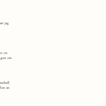
tt jag
et ett
 gott om
nsthall
int att