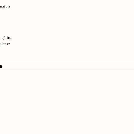
 maten
 gå in.
 letar