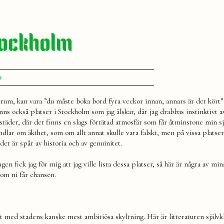
tockholm
till
r
Mina
favoritplatser
rum, kan vara ”du måste boka bord fyra veckor innan, annars är det kört”
i
inns också platser i Stockholm som jag älskar, där jag drabbas instinktivt a
Stockholm
 städer, där det finns en slags förtätad atmosfär som får åtminstone min sj
andlar om äkthet, som om allt annat skulle vara falskt, men på vissa platse
det är spår av historia och av genuinitet.
 fick jag för mig att jag ville lista dessa platser, så här är några av min
 om ni får chansen.
et med stadens kanske mest ambitiösa skyltning. Här är litteraturen självkl