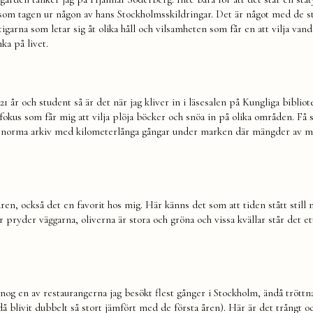
 som tagen ur någon av hans Stockholmsskildringar. Det är något med de s
igarna som letar sig åt olika håll och vilsamheten som får en att vilja vand
a på livet.
1 år och student så är det när jag kliver in i läsesalen på Kungliga bibliot
kus som får mig att vilja plöja böcker och snöa in på olika områden. Få 
s enorma arkiv med kilometerlånga gångar under marken där mängder av m
n, också det en favorit hos mig. Här känns det som att tiden stått still
r pryder väggarna, oliverna är stora och gröna och vissa kvällar står det et
og en av restaurangerna jag besökt flest gånger i Stockholm, ändå tröttna
ndå blivit dubbelt så stort jämfört med de första åren). Här är det trångt o