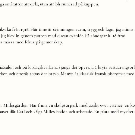
ga smårätter att dela, utan att bli ruinerad på kuppen.
äkyrka från 1918. Här inne är stämningen varm, trygg och lugn, jag minns a
ag klev in genom porten med duvan ovanför. På söndagar kl 18 firas
lös mässa med fokus på gemenskap.
atsalen och på lördagskvällarna sjungs det opera. Då bryts restaurangsorl
ken och efteråt ropas det bravo. Menyn är klassisk fransk bistromat med
r Millesgården. Här finns en skulpturpark med utsikt över vattnet, en ko
 huset där Carl och Olga Milles bodde och arbetade. En plats med mycket f