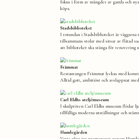
fokus i form av mängder av gamla och nya 
köpa.
Stadsbiblioteket
I rotundan i Stadsbiblioteket är väggarna
tillsammans stolar med sitsar av flätad sa
att biblioteket ska stänga för renovering u
Främmat
Restaurangen Främmat lyckas med konststyc
Alltid gott, ambitiöst och avslappnat med 
Carl Eldhs ateljémuseum
I skulptören Carl Eldhs museum flödar lj
tillfälliga moderna utställningar och stämn
Humlegården
Varje gång jag promenerar genom Humlegår