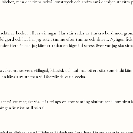
böcker, men det finns också konsttryck och andra små detaljer att titta 
 täckta av böcker i flera våningar. Här står rader av träskrivbord med grö
delgjord och här har jag suttit timme efter timme och skrivit. Nyligen fick
nder flera år och jag känner redan en lågmäld stress över var jag ska sitta 
ket att servera vällagad, klassisk och kul mat på ett sätt som ändå känn
en känsla av att man vill återvända varje vecka.
uset på ett magiskt vis. Här trängs en stor samling skulpturer i kombinat
ingen är nästintill sakral.
den tänker jag på Hjalmar Söderberg. Inte bara för att det står en stat