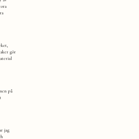
tora
ra
eket,
saker gör
aterial
 men på
t
r jag
ch