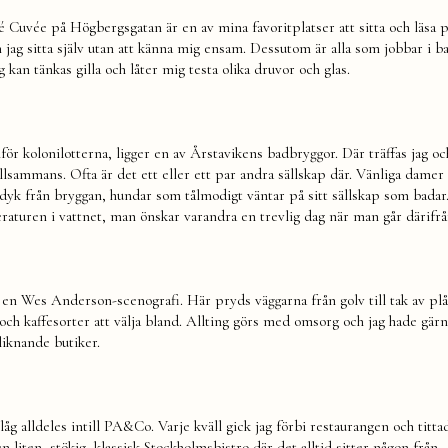
Cuvée på Högbergsgatan är en av mina favoritplatser att sitta och läsa p
 jag sitta själv utan att känna mig ensam. Dessutom är alla som jobbar i b
ag kan tänkas gilla och låter mig testa olika druvor och glas.
r kolonilotterna, ligger en av Årstavikens badbryggor. Där träffas jag oc
llsammans. Ofta är det ett eller ett par andra sällskap där. Vänliga dame
 dyk från bryggan, hundar som tålmodigt väntar på sitt sällskap som bada
aturen i vattnet, man önskar varandra en trevlig dag när man går därifrå
 i en Wes Anderson-scenografi. Här pryds väggarna från golv till tak av plå
och kaffesorter att välja bland. Allting görs med omsorg och jag hade gärn
 liknande butiker.
åg alldeles intill PA&Co. Varje kväll gick jag förbi restaurangen och tittad
n liten, stökig, klassisk Stockholmsbistro där det alltid sitter någon från