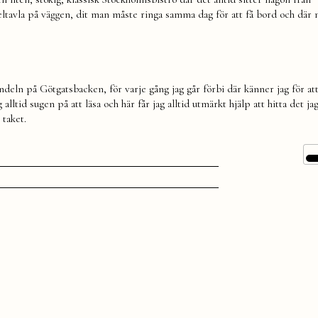
eltavla på väggen, dit man måste ringa samma dag för att få bord och där
ln på Götgatsbacken, för varje gång jag går förbi där känner jag för att
tid sugen på att läsa och här får jag alltid utmärkt hjälp att hitta det jag
 taket.
t
tter:
t
,
r
,
eum
,
aurang
,
kholm
,