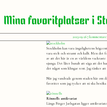
Mina favoritplatser i S
Publicerat
2023-09-26
7 kommentare
av
Julia
Stockholm kan vara ängslighetens högcent
vara stelt och stramt och kallt. Men det f
av att det här är en av världens vackraste
sjunga. Det låter banalt att säga att det h
det något som klingar rent. Jag tänker att 
När jag vandrade genom staden här om dagen
favoriter som jag tycker att ni ska besöka
Rönnells antikvariat
Längs Birger Jarlsgatan ligger antikvariat