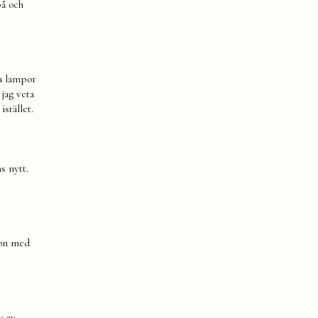
på och
na lampor
 jag veta
istället.
s nytt.
ion med
y av