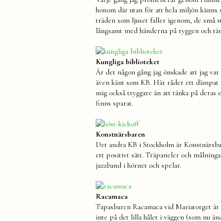
honom där utan för att hela miljön känns
träden som ljuset faller igenom, de små st
långsamt med händerna på ryggen och tänk
Kungliga biblioteket
Är det någon gång jag önskade att jag var 2
även känt som KB. Här råder ett dämpat fo
mig också tryggare än att tänka på dera
finns sparat.
Konstnärsbaren
Det andra KB i Stockholm är Konstnärsbare
ett positivt sätt. Träpaneler och målninga
jazzband i hörnet och spelar.
Racamaca
Tapasbaren Racamaca vid Mariatorget är n
inte på det lilla hålet i väggen (som nu ä