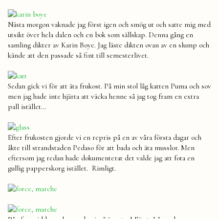
Nästa morgon vaknade jag först igen och smög ut och satte mig med
utsikt över hela dalen och en bok som sällskap. Denna gång en
samling dikter av Karin Boye. Jag läste dikten ovan av en slump och
kände att den passade så fint till semesterlivet.
Sedan gick vi för att äta frukost. På min stol låg katten Puma och sov
men jag hade inte hjärta att väcka henne så jag tog fram en extra
pall istället…
Efter frukosten gjorde vi en repris på en av våra första dagar och
åkte till strandstaden Pedaso för att bada och äta musslor. Men
eftersom jag redan hade dokumenterat det valde jag att fota en
gullig papperskorg istället. Rimligt.