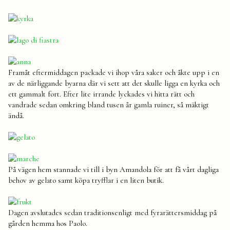
Framåt eftermiddagen packade vi ihop våra saker och åkte upp i en
av de närliggande byarna där vi sett att det skulle ligga en kyrka och
ett gammalt fort. Efter lite irrande lyckades vi hitta rätt och
vandrade sedan omkring bland tusen år gamla ruiner, så mäktigt
ändå.
På vägen hem stannade vi till i byn Amandola för att få vårt dagliga
behov av gelato samt köpa tryfflar i en liten butik.
Dagen avslutades sedan traditionsenligt med fyrarättersmiddag på
gården hemma hos Paolo.