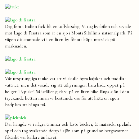
Dag fem i Italien fick bli en utflyktsdag. Vi tog hyrbilen och styrde
mot Lago di Fiastra som är en sjö i Monti Sibillinis nationalpark. På
vägen dit stannade vi i en liten by för att köpa matsäck på
marknaden.
Vår ursprungliga tanke var att vi skulle hyra kajaker och paddla i
vattnet, men det visade sig att uthyrningen bara hade öppet på
helger. Typiskt! Så istället gick vi på en liten hike längs sjön i den
tryckande hettan innan vi bestämde oss för att hitta en egen
badplats att hänga på.
Där hängde vi i några timmar och läste böcker, åt matsäck, spelade
spel och tog svalkande dopp i sjön som på grund av bergsvattnet
faktiskt var kallare än havet.