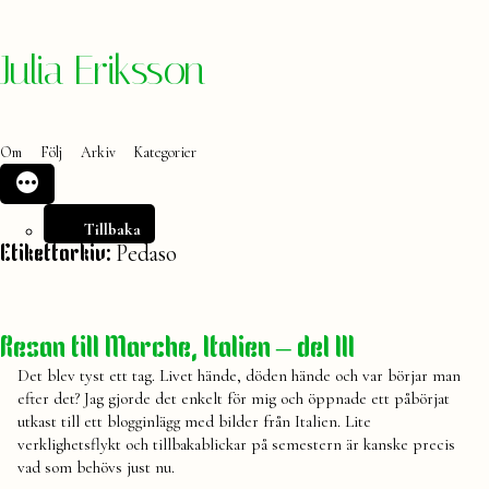
Hoppa
Julia Eriksson
till
innehåll
Om
Följ
Arkiv
Kategorier
Tillbaka
Pedaso
Etikettarkiv:
Resan till Marche, Italien – del III
Det blev tyst ett tag. Livet hände, döden hände och var börjar man
efter det? Jag gjorde det enkelt för mig och öppnade ett påbörjat
utkast till ett blogginlägg med bilder från Italien. Lite
verklighetsflykt och tillbakablickar på semestern är kanske precis
vad som behövs just nu.