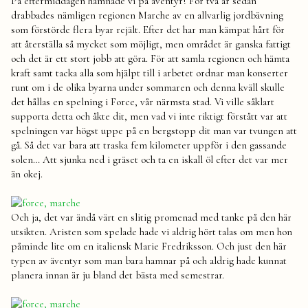
På eftermiddagen hamnade vi på äventyr! För två år sedan
drabbades nämligen regionen Marche av en allvarlig jordbävning
som förstörde flera byar rejält. Efter det har man kämpat hårt för
att återställa så mycket som möjligt, men området är ganska fattigt
och det är ett stort jobb att göra. För att samla regionen och hämta
kraft samt tacka alla som hjälpt till i arbetet ordnar man konserter
runt om i de olika byarna under sommaren och denna kväll skulle
det hållas en spelning i Force, vår närmsta stad. Vi ville såklart
supporta detta och åkte dit, men vad vi inte riktigt förstått var att
spelningen var högst uppe på en bergstopp dit man var tvungen att
gå. Så det var bara att traska fem kilometer uppför i den gassande
solen… Att sjunka ned i gräset och ta en iskall öl efter det var mer
än okej.
Och ja, det var ändå värt en slitig promenad med tanke på den här
utsikten. Aristen som spelade hade vi aldrig hört talas om men hon
påminde lite om en italiensk Marie Fredriksson. Och just den här
typen av äventyr som man bara hamnar på och aldrig hade kunnat
planera innan är ju bland det bästa med semestrar.