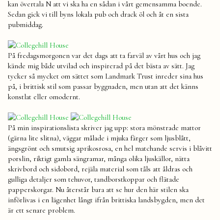
kan övertala N att vi ska ha en sådan i vårt gemensamma boende.
Sedan gick vi till byns lokala pub och drack öl och åt en sista
pubmiddag.
På fredagsmorgonen var det dags att ta farväl av vårt hus och jag
kände mig både utvilad och inspirerad på det bästa av sätt. Jag
tycker så mycket om sättet som Landmark Trust inreder sina hus
på, i brittisk stil som passar byggnaden, men utan att det känns
konstlat eller omodernt.
På min inspirationslista skriver jag upp: stora mönstrade mattor
(gärna lite slitna), väggar målade i mjuka färger som ljusblått,
ängsgrönt och smutsig aprikosrosa, en hel matchande servis i blåvitt
porslin, riktigt gamla sängramar, många olika ljuskällor, nätta
skrivbord och sidobord, rejäla material som tåls att åldras och
gulliga detaljer som tehuvor, tandborstkoppar och flätade
papperskorgar. Nu återstår bara att se hur den här stilen ska
införlivas i en lägenhet långt ifrån brittiska landsbygden, men det
är ett senare problem.