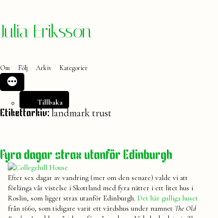
Hoppa
Julia Eriksson
till
innehåll
Om
Följ
Arkiv
Kategorier
Tillbaka
landmark trust
Etikettarkiv:
Fyra dagar strax utanför Edinburgh
Efter sex dagar av vandring (mer om den senare) valde vi att
förlänga vår vistelse i Skottland med fyra nätter i ett litet hus i
Roslin, som ligger strax utanför Edinburgh.
Det här gulliga huset
från 1660, som tidigare varit ett värdshus under namnet
The Old