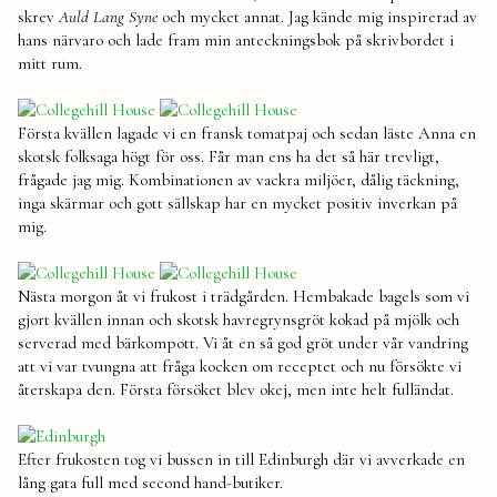
skrev
Auld Lang Syne
och mycket annat. Jag kände mig inspirerad av
hans närvaro och lade fram min anteckningsbok på skrivbordet i
mitt rum.
Första kvällen lagade vi en fransk tomatpaj och sedan läste Anna en
skotsk folksaga högt för oss. Får man ens ha det så här trevligt,
frågade jag mig. Kombinationen av vackra miljöer, dålig täckning,
inga skärmar och gott sällskap har en mycket positiv inverkan på
mig.
Nästa morgon åt vi frukost i trädgården. Hembakade bagels som vi
gjort kvällen innan och skotsk havregrynsgröt kokad på mjölk och
serverad med bärkompott. Vi åt en så god gröt under vår vandring
att vi var tvungna att fråga kocken om receptet och nu försökte vi
återskapa den. Första försöket blev okej, men inte helt fulländat.
Efter frukosten tog vi bussen in till Edinburgh där vi avverkade en
lång gata full med second hand-butiker.