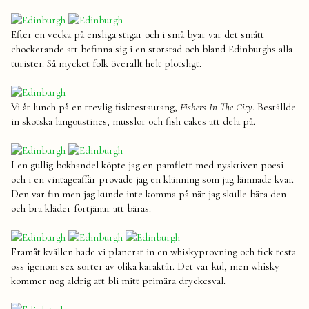
Efter en vecka på ensliga stigar och i små byar var det smått
chockerande att befinna sig i en storstad och bland Edinburghs alla
turister. Så mycket folk överallt helt plötsligt.
Vi åt lunch på en trevlig fiskrestaurang,
Fishers In The City
. Beställde
in skotska langoustines, musslor och fish cakes att dela på.
I en gullig bokhandel köpte jag en pamflett med nyskriven poesi
och i en vintageaffär provade jag en klänning som jag lämnade kvar.
Den var fin men jag kunde inte komma på när jag skulle bära den
och bra kläder förtjänar att bäras.
Framåt kvällen hade vi planerat in en whiskyprovning och fick testa
oss igenom sex sorter av olika karaktär. Det var kul, men whisky
kommer nog aldrig att bli mitt primära dryckesval.