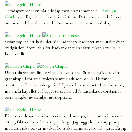
Torsdagsmorgonen började jag med en promenad till
Rosslyn
Castle
som låg ett stenkast från vårt hus. Det kan man också hyra
om man vill, kanske extra bra om man är ett större sällskap.
Sedan tog jag ett bad i det här underbara badkaret med utsikt över
trädgården. Stort plus för badkar där man faktiskt kan sträcka ut
benen fullt.
Under dagen bestämde vi att det var dags för ett besök hos vårt
grannkapell för att uppleva samma sak som de vallfärdande
turisterna. Det var väldigt fint! Tyvärr fick man inte fota där inne,
men hela kapellet är hugget ur sten med fantastiska dekorationer
och mängder av detaljer att upptäcka.
På eftermiddagen spelade vi ett spel som jag förlorade så massivt
att jag faktiskt blev lite sur på riktigt. Jag piggade dock upp mig
med att tänka på vår mycket brittiska dammsugare och huruvida jag