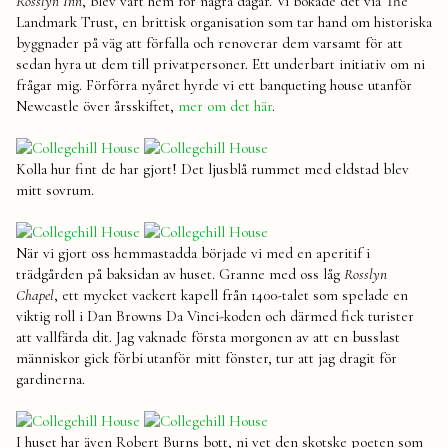
Rosslyn Inn
, blev vårt hem för några dagar. Vi bokade det via The
Landmark Trust, en brittisk organisation som tar hand om historiska
byggnader på väg att förfalla och renoverar dem varsamt för att
sedan hyra ut dem till privatpersoner. Ett underbart initiativ om ni
frågar mig. Förförra nyåret hyrde vi ett banqueting house utanför
Newcastle över årsskiftet,
mer om det här
.
Kolla hur fint de har gjort! Det ljusblå rummet med eldstad blev
mitt sovrum.
När vi gjort oss hemmastadda började vi med en aperitif i
trädgården på baksidan av huset. Granne med oss låg
Rosslyn
Chapel
, ett mycket vackert kapell från 1400-talet som spelade en
viktig roll i Dan Browns Da Vinci-koden och därmed fick turister
att vallfärda dit. Jag vaknade första morgonen av att en busslast
människor gick förbi utanför mitt fönster, tur att jag dragit för
gardinerna.
I huset har även Robert Burns bott, ni vet den skotske poeten som