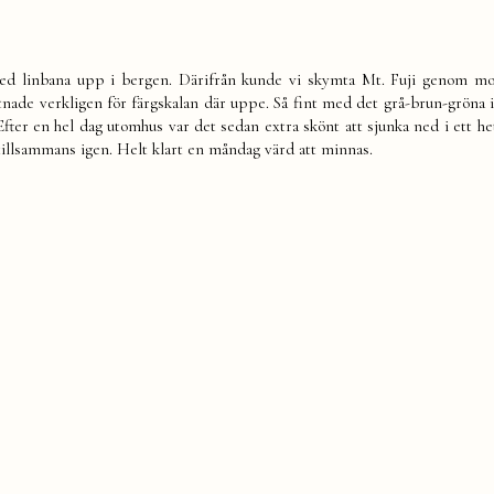
 med linbana upp i bergen. Därifrån kunde vi skymta Mt. Fuji genom m
stnade verkligen för färgskalan där uppe. Så fint med det grå-brun-gröna i
ter en hel dag utomhus var det sedan extra skönt att sjunka ned i ett het
tillsammans igen. Helt klart en måndag värd att minnas.