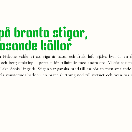
på branta stigar,
osande källor
Hakone valde vi att viga åt natur och frisk luft. Själva byn är en 
ö och berg omkring – perfekt för friluftsliv med andra ord. Vi började m
s Lake Ashis långsida. Stigen var ganska bred till en början men smalande
 vår vänstersida hade vi en brant sluttning ned till vattnet och ovan oss 