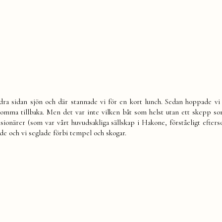
ra sidan sjön och där stannade vi för en kort lunch. Sedan hoppade vi
 komma tillbaka. Men det var inte vilken båt som helst utan ett skepp s
sionärer (som var vårt huvudsakliga sällskap i Hakone, förståeligt efters
e och vi seglade förbi tempel och skogar.