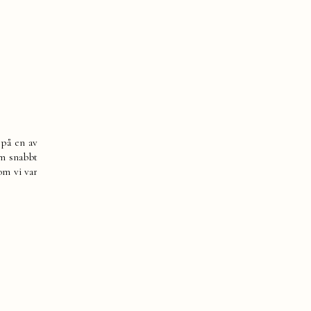
 på en av
om snabbt
om vi var