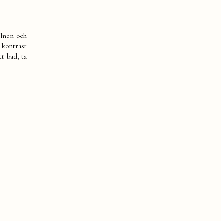
olnen och
 kontrast
t bad, ta