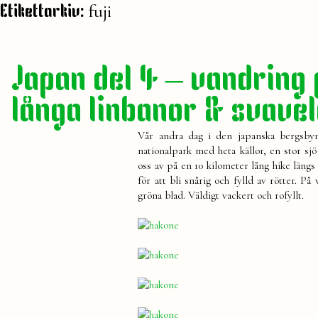
fuji
Etikettarkiv:
Japan del 4 – vandring 
långa linbanor & svavel
Vår andra dag i den japanska bergsbyn 
nationalpark med heta källor, en stor sj
oss av på en 10 kilometer lång hike läng
för att bli snårig och fylld av rötter. På
gröna blad. Väldigt vackert och rofyllt.