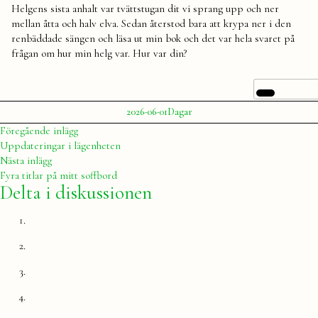
Helgens sista anhalt var tvättstugan dit vi sprang upp och ner
mellan åtta och halv elva. Sedan återstod bara att krypa ner i den
renbäddade sängen och läsa ut min bok och det var hela svaret på
frågan om hur min helg var. Hur var din?
Publicerat
Publicerat
Etiketter:
2026-06-01
Dagar
av
i
Julia
dagar
,
Inläggsnavigering
Föregående
Föregående inlägg
helg
,
inlägg:
Uppdateringar i lägenheten
maj
Nästa
Nästa inlägg
inlägg:
Fyra titlar på mitt soffbord
Delta i diskussionen