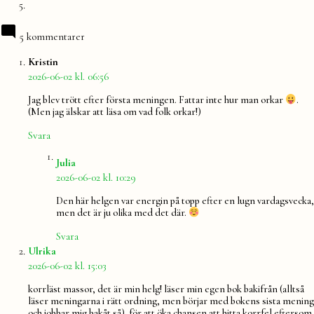
5 kommentarer
säger:
Kristin
2026-06-02 kl. 06:56
Jag blev trött efter första meningen. Fattar inte hur man orkar
.
(Men jag älskar att läsa om vad folk orkar!)
Svara
säger:
Julia
2026-06-02 kl. 10:29
Den här helgen var energin på topp efter en lugn vardagsvecka,
men det är ju olika med det där.
Svara
säger:
Ulrika
2026-06-02 kl. 15:03
korrläst massor, det är min helg! läser min egen bok bakifrån (alltså
läser meningarna i rätt ordning, men börjar med bokens sista mening
och jobbar mig bakåt så). för att öka chansen att hitta korrfel eftersom