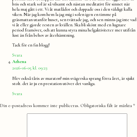
bris och stark sol är så vilsamt och nästan meditativt för sinnet när
hela maj gått i ett. Vi åt matlådor och doppade oss i den väldigt kalla
viken. När jag kom hem la jag mig i solen igen en timme på
gräsmattan utanför huset, sen tvättade jag, och sen minns jag inte vad
vi åt eller gjorde resten av kvällen. Ska bli skönt med en lugnare
period framöver, och att kunna styra mina helgaktiviteter mer utifrån
lust än från behov av återhämtning.
Tack för en fin blogg!
Svara
säger:
Athena
2026-06-05 kl. 09:23
Blev också tåris av maraton! min svägerska sprang förra året, är sjukt
stolt. det är ju en prestation utöver det vanliga.
Svara
Lämna
Din e-postadress kommer inte publiceras.
Obligatoriska fält är märkta
*
en
kommentar