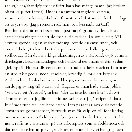
radler/clara/shandy/panache (kärt barn har många namn, jag brukar
oftast välja det första). Under en timme stängde vi veckan,
summerade tankarna, blickade framåt och bakåt innan det blev dags
att bryta upp. Jag promenerade hem och lyssnade på Café
Bambino, det är min bästa podd just nu på grund av deras kloka
samtidsspaningar och att de inte alltid tycker lika om allting. Väl
hemma gjorde jag en snabbstädning, tömde diskmaskinen, vek
undan kläder, torkade bort alla pollenrester på balkongen, rensade
soffbordet från den märkliga blandningen av måttband, 5-56, tomma
dricksglas, badrumskataloger och halsband som hamnat där. Sedan
gick jag till Hornstulls centrum och handlade helgproviant i form av
en stor påse godis, nocellaraoliver, kryddig ölkorv, ett fyrpack
Asahi och en flaska lambrusco. När jag nästan var hemma igen
hörde jag av mig till Nawar och frågade om han hade slutat jobba.
”Vi sitter på Tropical”, sa han, ”ska du inte komma hit?” och två
timmar efter att jag lämnat mitt aw-ställe var jag återigen tillbaka.
Inklämda runt ett litet bord satt vi fem personer och diskuterade
konsten att ge presenter, huruvida man får välja en till födelsedag
om man råkar vara född på julafton (svar: ja) och det sjuka i att det
numera finns tjänstemän på ens arbetsplats som är födda 2002 och
där med inte har upplevt 9/11. Efter en stund blev vi hungriga och