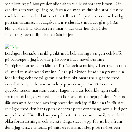
tog riktning på 800 grader slice shop vid Medborgarplatsen. Där
var det som vanligt lång kö, fastän de mer än dubblat storleken på
sin lokal, men vi höll ut och fick till sist vår pizza och en ordentlig
portion tiramisu. Fredagskvällen avslutades med ett glas på Bar
Ninja i den lilla köksbaren innan vi kuskade hemåt på den
halvtrasiga och fullpackade röda linjen.
Lördagen började i maklig takt med bokläsning i sängen och kaffe
på balkongen. Jag började på Soraya Bays novellsamling
Ymnighetshornet som kändes lättläst och samtida, vilket resonerade
väl med min sinnesstämning. Nere på gården firade en granne sin
födelsedag och ute på gatan gjorde funktionärerna sig redo med
kravallstaket, reflexvästar och papperskorgar för att ta emot
tjugofemtusen maratonlöpare. Lagom till att ledarklungan skulle
springa förbi gick vi ned och ställde oss för att heja på dem. Vi stod
där och applåderade och imponerades och jag fällde en tår för det
är något med den här typen av stora sportevenemang som alltid gör
mig så rörd. Hur alla kämpar på mot ett och samma mål, trots helt
olika förutsättningar och att så många sluter upp för att heja fram
dem. Jag tänkte tillbaka på mitt eget maratonlopp förra året och