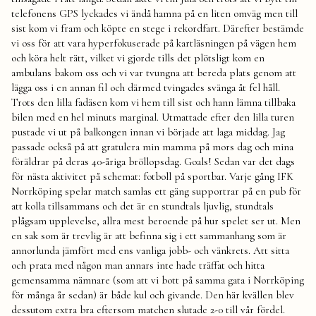
telefonens GPS lyckades vi ändå hamna på en liten omväg men till
sist kom vi fram och köpte en stege i rekordfart. Därefter bestämde
vi oss för att vara hyperfokuserade på kartläsningen på vägen hem
och köra helt rätt, vilket vi gjorde tills det plötsligt kom en
ambulans bakom oss och vi var tvungna att bereda plats genom att
lägga oss i en annan fil och därmed tvingades svänga åt fel håll.
Trots den lilla fadäsen kom vi hem till sist och hann lämna tillbaka
bilen med en hel minuts marginal. Utmattade efter den lilla turen
pustade vi ut på balkongen innan vi började att laga middag. Jag
passade också på att gratulera min mamma på mors dag och mina
föräldrar på deras 40-åriga bröllopsdag. Goals! Sedan var det dags
för nästa aktivitet på schemat: fotboll på sportbar. Varje gång IFK
Norrköping spelar match samlas ett gäng supportrar på en pub för
att kolla tillsammans och det är en stundtals ljuvlig, stundtals
plågsam upplevelse, allra mest beroende på hur spelet ser ut. Men
en sak som är trevlig är att befinna sig i ett sammanhang som är
annorlunda jämfört med ens vanliga jobb- och vänkrets. Att sitta
och prata med någon man annars inte hade träffat och hitta
gemensamma nämnare (som att vi bott på samma gata i Norrköping
för många år sedan) är både kul och givande. Den här kvällen blev
dessutom extra bra eftersom matchen slutade 2-0 till vår fördel.