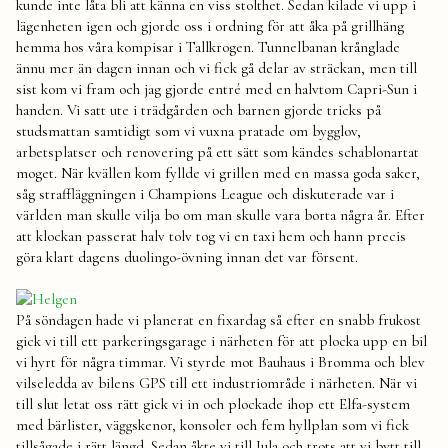
kunde inte låta bli att känna en viss stolthet. Sedan kilade vi upp i
lägenheten igen och gjorde oss i ordning för att åka på grillhäng
hemma hos våra kompisar i Tallkrogen. Tunnelbanan krånglade
ännu mer än dagen innan och vi fick gå delar av sträckan, men till
sist kom vi fram och jag gjorde entré med en halvtom Capri-Sun i
handen. Vi satt ute i trädgården och barnen gjorde tricks på
studsmattan samtidigt som vi vuxna pratade om bygglov,
arbetsplatser och renovering på ett sätt som kändes schablonartat
moget. När kvällen kom fyllde vi grillen med en massa goda saker,
såg straffläggningen i Champions League och diskuterade var i
världen man skulle vilja bo om man skulle vara borta några år. Efter
att klockan passerat halv tolv tog vi en taxi hem och hann precis
göra klart dagens duolingo-övning innan det var försent.
På söndagen hade vi planerat en fixardag så efter en snabb frukost
gick vi till ett parkeringsgarage i närheten för att plocka upp en bil
vi hyrt för några timmar. Vi styrde mot Bauhaus i Bromma och blev
vilseledda av bilens GPS till ett industriområde i närheten. När vi
till slut letat oss rätt gick vi in och plockade ihop ett Elfa-system
med bärlister, väggskenor, konsoler och fem hyllplan som vi fick
tillsågade i rätt längd. Sedan åkte vi till Jula och trots att vi bytt till