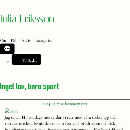
Hoppa
Julia Eriksson
till
innehåll
Om
Följ
Arkiv
Kategorier
Tillbaka
Inget lov, bara sport
Publicerat
till
2024-02-27
10 kommentarer
av
Inget
Julia
lov,
Jag sa till N i söndags morse där vi satt med våra stekta ägg och
bara
rostade mackor, levainskivan som fastnat i brödrosten och fick
sport
brandvarnaren att tjuta, jag desperat hoppandes i försök att få ned