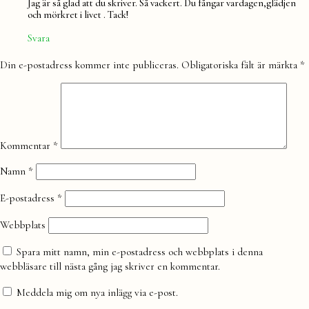
Jag är så glad att du skriver. Så vackert. Du fångar vardagen,glädjen
och mörkret i livet . Tack!
Svara
Lämna
Din e-postadress kommer inte publiceras.
Obligatoriska fält är märkta
*
en
kommentar
Kommentar
*
Namn
*
E-postadress
*
Webbplats
Spara mitt namn, min e-postadress och webbplats i denna
webbläsare till nästa gång jag skriver en kommentar.
Meddela mig om nya inlägg via e-post.