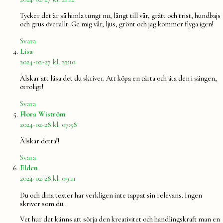
Tycker det är så himla tungt nu, långt till vår, grått och trist, hundbajs
och grus överallt. Ge mig vår, ljus, grönt och jag kommer flyga igen!
Svara
säger:
Lisa
2024-02-27 kl. 23:10
Älskar att läsa det du skriver. Att köpa en tårta och äta den i sängen,
otroligt!
Svara
säger:
Flora Wiström
2024-02-28 kl. 07:58
Älskar detta!!
Svara
säger:
Elden
2024-02-28 kl. 09:11
Du och dina texter har verkligen inte tappat sin relevans. Ingen
skriver som du.
Vet hur det känns att sörja den kreativitet och handlingskraft man en