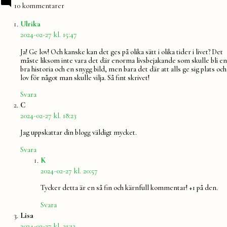
10 kommentarer
säger:
Ulrika
2024-02-27 kl. 15:47
Ja! Ge lov! Och kanske kan det ges på olika sätt i olika tider i livet? Det
måste liksom inte vara det där enorma livsbejakande som skulle bli en
bra historia och en snygg bild, men bara det där att alls ge sig plats och
lov för något man skulle vilja. Så fint skrivet!
Svara
säger:
C
2024-02-27 kl. 18:23
Jag uppskattar din blogg väldigt mycket.
Svara
säger:
K
2024-02-27 kl. 20:57
Tycker detta är en så fin och kärnfull kommentar! +1 på den.
Svara
säger:
Lisa
2024-02-27 kl. 21:12