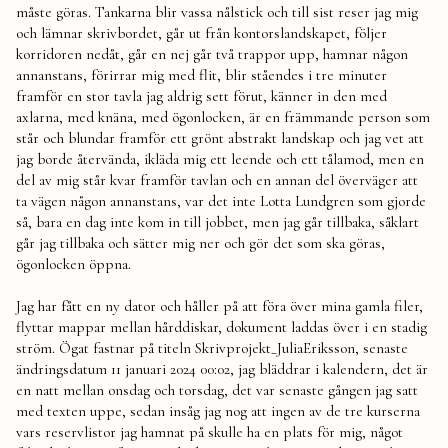
måste göras. Tankarna blir vassa nålstick och till sist reser jag mig
och lämnar skrivbordet, går ut från kontorslandskapet, följer
korridoren nedåt, går en nej går två trappor upp, hamnar någon
annanstans, förirrar mig med flit, blir ståendes i tre minuter
framför en stor tavla jag aldrig sett förut, känner in den med
axlarna, med knäna, med ögonlocken, är en främmande person som
står och blundar framför ett grönt abstrakt landskap och jag vet att
jag borde återvända, ikläda mig ett leende och ett tålamod, men en
del av mig står kvar framför tavlan och en annan del överväger att
ta vägen någon annanstans, var det inte Lotta Lundgren som gjorde
så, bara en dag inte kom in till jobbet, men jag går tillbaka, såklart
går jag tillbaka och sätter mig ner och gör det som ska göras,
ögonlocken öppna.
Jag har fått en ny dator och håller på att föra över mina gamla filer,
flyttar mappar mellan hårddiskar, dokument laddas över i en stadig
ström. Ögat fastnar på titeln Skrivprojekt_JuliaEriksson, senaste
ändringsdatum 11 januari 2024 00:02, jag bläddrar i kalendern, det är
en natt mellan onsdag och torsdag, det var senaste gången jag satt
med texten uppe, sedan insåg jag nog att ingen av de tre kurserna
vars reservlistor jag hamnat på skulle ha en plats för mig, något