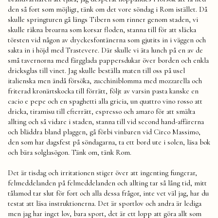
den så fort som möjligt, tänk om det vore söndag i Rom istället. Då
skulle springturen gå längs Tibern som rinner genom staden, vi
skulle räkna broarna som korsar floden, stanna till för att släcka
törsten vid någon av dryckesfontänerna som gjutits in i väggen och
sakta in i höjd med Trastevere. Där skulle vi äta lunch på en av de
små tavernorna med färgglada pappersdukar över borden och enkla
dricksglas till vinet. Jag skulle beställa maten till oss på usel
italienska men ändå försöka, zucchiniblomma med mozzarella och
friterad kronärtskocka till förrätt, följt av varsin pasta kanske en
cacio e pepe och en spaghetti alla gricia, un quattro vino rosso att
dricka, tiramisu till efterrätt, espresso och amaro för att smälta
allting och så vidare i staden, stanna till vid second hand-affärerna
och bläddra bland plaggen, gå förbi vinbaren vid Circo Massimo,
den som har dagsfest på söndagarna, ta ett bord ute i solen, läsa bok
och bära solglasögon. Tänk om, tänk Rom.
Det är tisdag och irritationen stiger över att ingenting fungerar,
felmeddelanden på felmeddelanden och allting tar så lång tid, mitt
tålamod tar slut för fort och alla dessa frågor, inte vet väl jag, har du
testat att läsa instruktionerna. Det är sportlov och andra är lediga
men jag har inget lov, bara sport, det är ett lopp att göra allt som