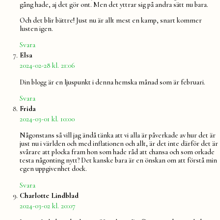
gång hade, aj det gör ont. Men det yttrar sig på andra sätt nu bara.
Och det blir bättre! Just nu är allt mest en kamp, snart kommer
lusten igen.
Svara
säger:
Elsa
2024-02-28 kl. 21:06
Din blogg är en ljuspunkt i denna hemska månad som är februari.
Svara
säger:
Frida
2024-03-01 kl. 10:00
Någonstans så vill jag ändå tänka att vi alla är påverkade av hur det är
just nu i världen och med inflationen och allt, är det inte därför det är
svårare att plocka fram hon som hade råd att chansa och som orkade
testa någonting nytt? Det kanske bara är en önskan om att förstå min
egen uppgivenhet dock.
Svara
säger:
Charlotte Lindblad
2024-03-02 kl. 20:07