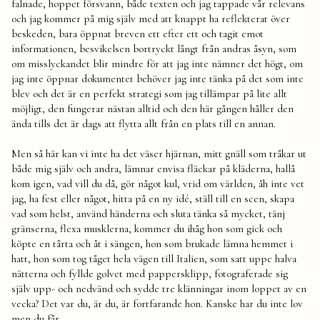
falnade, hoppet försvann, både texten och jag tappade vår relevans
och jag kommer på mig själv med att knappt ha reflekterat över
beskeden, bara öppnat breven ett efter ett och tagit emot
informationen, besvikelsen bortryckt långt från andras åsyn, som
om misslyckandet blir mindre för att jag inte nämner det högt, om
jag inte öppnar dokumentet behöver jag inte tänka på det som inte
blev och det är en perfekt strategi som jag tillämpar på lite allt
möjligt, den fungerar nästan alltid och den här gången håller den
ända tills det är dags att flytta allt från en plats till en annan.
Men så här kan vi inte ha det väser hjärnan, mitt gnäll som tråkar ut
både mig själv och andra, lämnar envisa fläckar på kläderna, hallå
kom igen, vad vill du då, gör något kul, vrid om världen, åh inte vet
jag, ha fest eller något, hitta på en ny idé, ställ till en scen, skapa
vad som helst, använd händerna och sluta tänka så mycket, tänj
gränserna, flexa musklerna, kommer du ihåg hon som gick och
köpte en tårta och åt i sängen, hon som brukade lämna hemmet i
hatt, hon som tog tåget hela vägen till Italien, som satt uppe halva
nätterna och fyllde golvet med pappersklipp, fotograferade sig
själv upp- och nedvänd och sydde tre klänningar inom loppet av en
vecka? Det var du, är du, är fortfarande hon. Kanske har du inte lov
men du får.