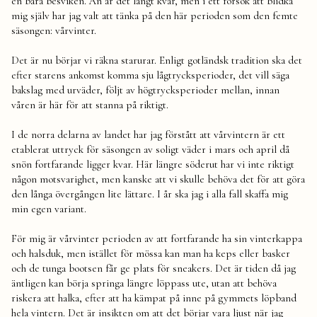
en bara besviken. Än är det långt kvar, men i ett försök att blidka
mig själv har jag valt att tänka på den här perioden som den femte
säsongen: vårvinter.
Det är nu börjar vi räkna starurar. Enligt gotländsk tradition ska det
efter starens ankomst komma sju lågtrycksperioder, det vill säga
bakslag med urväder, följt av högtrycksperioder mellan, innan
våren är här för att stanna på riktigt.
I de norra delarna av landet har jag förstått att vårvintern är ett
etablerat uttryck för säsongen av soligt väder i mars och april då
snön fortfarande ligger kvar. Här längre söderut har vi inte riktigt
någon motsvarighet, men kanske att vi skulle behöva det för att göra
den långa övergången lite lättare. I år ska jag i alla fall skaffa mig
min egen variant.
För mig är vårvinter perioden av att fortfarande ha sin vinterkappa
och halsduk, men istället för mössa kan man ha keps eller basker
och de tunga bootsen får ge plats för sneakers. Det är tiden då jag
äntligen kan börja springa längre löppass ute, utan att behöva
riskera att halka, efter att ha kämpat på inne på gymmets löpband
hela vintern. Det är insikten om att det börjar vara ljust när jag