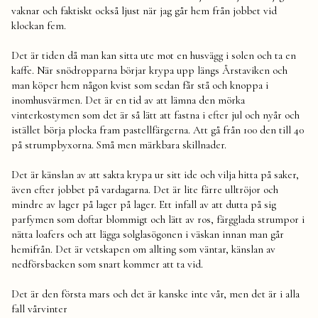
vaknar och faktiskt också ljust när jag går hem från jobbet vid
klockan fem.
Det är tiden då man kan sitta ute mot en husvägg i solen och ta en
kaffe. När snödropparna börjar krypa upp längs Årstaviken och
man köper hem någon kvist som sedan får stå och knoppa i
inomhusvärmen. Det är en tid av att lämna den mörka
vinterkostymen som det är så lätt att fastna i efter jul och nyår och
istället börja plocka fram pastellfärgerna. Att gå från 100 den till 40
på strumpbyxorna. Små men märkbara skillnader.
Det är känslan av att sakta krypa ur sitt ide och vilja hitta på saker,
även efter jobbet på vardagarna. Det är lite färre ulltröjor och
mindre av lager på lager på lager. Ett infall av att dutta på sig
parfymen som doftar blommigt och lätt av ros, färgglada strumpor i
nätta loafers och att lägga solglasögonen i väskan innan man går
hemifrån. Det är vetskapen om allting som väntar, känslan av
nedförsbacken som snart kommer att ta vid.
Det är den första mars och det är kanske inte vår, men det är i alla
fall vårvinter