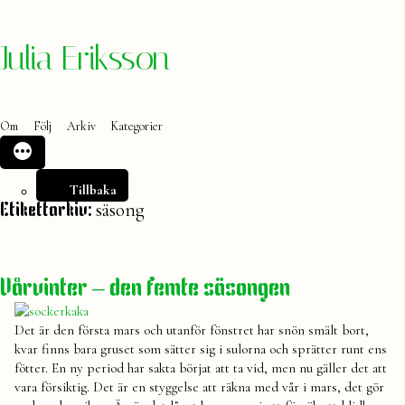
Hoppa
Julia Eriksson
till
innehåll
Om
Följ
Arkiv
Kategorier
Tillbaka
säsong
Etikettarkiv:
Vårvinter – den femte säsongen
Det är den första mars och utanför fönstret har snön smält bort,
kvar finns bara gruset som sätter sig i sulorna och sprätter runt ens
fötter. En ny period har sakta börjat att ta vid, men nu gäller det att
vara försiktig. Det är en styggelse att räkna med vår i mars, det gör