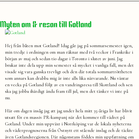
av
i
Väderlekar
Julia
meteorologi
,
prognos
,
rapport
,
sjörapporten
,
Myten om & resan till Gotland
skriva
,
text
,
väder
,
väderlekar
Hej från båten mot Gotland! Idag går jag på sommarsemester igen,
min tredje i ordningen om man räknar med två veckor i Frankrike i
början av maj och sedan tio dagar i Toronto i slutet av juni. Jag
brukar inte dela upp min semester så mycket i vanliga fall, men det
visade sig vara ganska trevligt och den där totala sommartröttheten
som annars kan drabba mig är inte alls lika närvarande. Nu väntar
en vecka på Gotland följt av en vandringsresa till Skottland och sen
ska jag jobba ihärdigt ända fram till jul, men det tänker vi inte på
nu.
Här om dagen insåg jag att jag under hela mitt 35-åriga liv har blivit
utsatt för en massiv PR-kampanj när det kommer till vädret på
Gotland. Under min uppväxt i Norrköping var de lokala nyheterna
och väderprognoserna från Östnytt ett stående inslag och de täckte
även Gotlandsregionen. Där någonstans föddes min uppfattning om