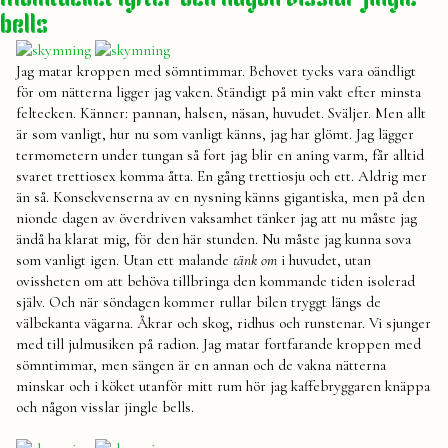
till
väder
Gotland
bells
Jag matar kroppen med sömntimmar. Behovet tycks vara oändligt
för om nätterna ligger jag vaken. Ständigt på min vakt efter minsta
feltecken. Känner: pannan, halsen, näsan, huvudet. Sväljer. Men allt
är som vanligt, hur nu som vanligt känns, jag har glömt. Jag lägger
termometern under tungan så fort jag blir en aning varm, får alltid
svaret trettiosex komma åtta. En gång trettiosju och ett. Aldrig mer
än så. Konsekvenserna av en nysning känns gigantiska, men på den
nionde dagen av överdriven vaksamhet tänker jag att nu måste jag
ändå ha klarat mig, för den här stunden. Nu måste jag kunna sova
som vanligt igen. Utan ett malande
tänk om
i huvudet, utan
ovissheten om att behöva tillbringa den kommande tiden isolerad
själv. Och när söndagen kommer rullar bilen tryggt längs de
välbekanta vägarna. Åkrar och skog, ridhus och runstenar. Vi sjunger
med till julmusiken på radion. Jag matar fortfarande kroppen med
sömntimmar, men sängen är en annan och de vakna nätterna
minskar och i köket utanför mitt rum hör jag kaffebryggaren knäppa
och någon visslar jingle bells.