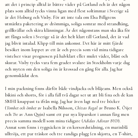
att det i princip alltid är bättre väder på Gotland och är det någon
plats som alltid tycks vinna ligan med flest soltimmar i Sverige så
är det Hoburg och Visby. För att inte tala om Elsa Billgrens
utmärkta paketering av drömmiga, soliga somrar med strandhäng,
grillkvällar och skira klänningar. Är det någonstans man ska åka för
att fånga solen i Sverige så är det helt klart till Gotland, det är vad
jag blivit intalad. Klipp till min ankomst. Det här är mitt fjärde
besöket inom loppet av ett år och precis som vid mina tidigare
vistelser visar prognosen på halvklart eller mulet väder, blåst och
skurar. Visby tycks vara fem grader svalare än Stockholm varje dag
och myten om den soliga ön är krossad en gång för alla. Jag har
genomskådat den.
I min packning finns därför både vindjacka och blåjeans. Men också
bikini och shorts, för i alla fall två dagar ser ut att bli fina och de kan
SMHI knappast ta ifrån mig. Jag har även lagt ned tre böcker
(
Tomhet och ömhet
av Isabella Nilsson,
Chivas Regal
av Bruno K. Öijer
och
Tre
av Ann Quin) samt ett par nya löparskor i annan färg men
precis samma modell som mina tidigare (
Adidas Adistar BYD
).
Annat som finns i ryggsäcken är en korsordstidning, en marinblå
ulltröja, ett par träskor och tre randiga plagg (en skjorta, en T-shirt,