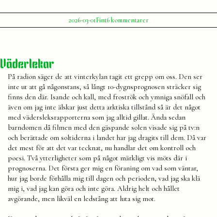
Publicerat
Publicerat
Etiketter:
till
2026-03-01
Fint
6 kommentarer
av
i
Vårvinter
Julia
mars
,
–
säsong
,
den
väder
,
femte
vårvinter
Väderlekar
säsongen
På radion säger de att vinterkylan tagit ett grepp om oss. Den ser
inte ut att gå någonstans, så långt 10-dygnsprognosen sträcker sig
finns den där. Isande och kall, med froströk och ymniga snöfall och
även om jag inte älskar just detta arktiska tillstånd så är det något
med vädersleksrapporterna som jag alltid gillat. Ända sedan
barndomen då filmen med den gäspande solen visade sig på tv:n
och berättade om soltiderna i landet har jag dragits till dem. Då var
det mest för att det var tecknat, nu handlar det om kontroll och
poesi. Två ytterligheter som på något märkligt vis möts där i
prognoserna. Det första ger mig en föraning om vad som väntar,
hur jag borde förhålla mig till dagen och perioden, vad jag ska klä
mig i, vad jag kan göra och inte göra. Aldrig helt och hållet
avgörande, men likväl en ledstång att luta sig mot.