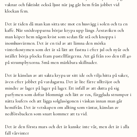
vaknar och faktiskt också ljust när jag går hem från jobbet vid
klockan fem.
Det är tiden då man kan sitta ute mot en husvägg i solen och ta en
kaffe. När snödropparna börjar krypa upp längs Årstaviken och
man köper hem någon kvist som sedan får stå och knoppa i
inomhusvärmen. Det är en tid av att lämna den mörka
vinterkostymen som det är så lätt att fastna i efter jul och nyår och
istället börja plocka fram pastellfärgerna. Att gå från 100 den till 40
på strumpbyxorna. Små men märkbara skillnader.
Det är känslan av att sakta krypa ur sitt ide och vilja hitta på saker,
även efter jobbet på vardagarna. Det är lite färre ulltröjor och
mindre av lager på lager på lager. Ett infall av att dutta på sig
parfymen som doftar blommigt och lätt av ros, färgglada strumpor i
nätta loafers och att lägga solglasögonen i väskan innan man går
hemifrån. Det är vetskapen om allting som väntar, känslan av
nedförsbacken som snart kommer att ta vid.
Det är den första mars och det är kanske inte vår, men det är i alla
fall vårvinter