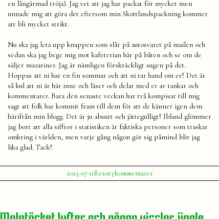
en långärmad tröja). Jag vet att jag har packat för mycket men
unnade mig att göra det eftersom min Skottlandspackning kommer
att bli mycket strikt.
Nu ska jag leta upp knappen som slår på autosvaret på mailen och
sedan ska jag bege mig mot kafeterian här på båten och se om de
säljer mazariner. Jag är nämligen förskräckligt sugen på det.
Hoppas att ni har en fin sommar och att ni tar hand om er! Det är
så kul att ni är här inne och läser och delar med er av tankar och
kommentarer. Bara den senaste veckan har två kompisar till mig
sagt att folk har kommit fram till dem för att de känner igen dem
härifrån min blogg. Det är ju absurt och jättegulligt! Ibland glömmer
jag bort att alla siffror i statistiken är faktiska personer som traskar
omkring i världen, men varje gång någon gör sig påmind blir jag
lika glad. Tack!
Publicerat
Publicerat
Etiketter:
till
2025-07-11
Resor
3 kommentarer
av
i
Myten
Julia
gotland
,
om
Resa
,
&
semester
,
resan
sommar
,
Molntäcket lyfter och någon visslar jingle