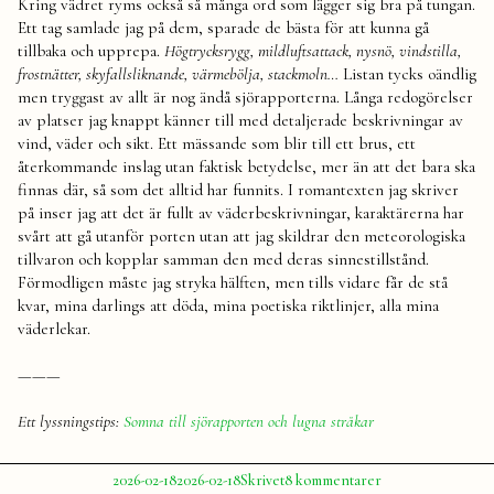
Kring vädret ryms också så många ord som lägger sig bra på tungan.
Ett tag samlade jag på dem, sparade de bästa för att kunna gå
tillbaka och upprepa.
Högtrycksrygg, mildluftsattack, nysnö, vindstilla,
frostnätter, skyfallsliknande, värmebölja, stackmoln…
Listan tycks oändlig
men tryggast av allt är nog ändå sjörapporterna. Långa redogörelser
av platser jag knappt känner till med detaljerade beskrivningar av
vind, väder och sikt. Ett mässande som blir till ett brus, ett
återkommande inslag utan faktisk betydelse, mer än att det bara ska
finnas där, så som det alltid har funnits. I romantexten jag skriver
på inser jag att det är fullt av väderbeskrivningar, karaktärerna har
svårt att gå utanför porten utan att jag skildrar den meteorologiska
tillvaron och kopplar samman den med deras sinnestillstånd.
Förmodligen måste jag stryka hälften, men tills vidare får de stå
kvar, mina darlings att döda, mina poetiska riktlinjer, alla mina
väderlekar.
———
Ett lyssningstips:
Somna till sjörapporten och lugna stråkar
Publicerat
Publicerat
Etiketter:
till
2026-02-18
2026-02-18
Skrivet
8 kommentarer