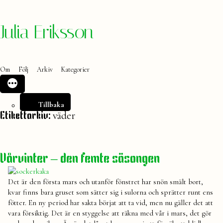
Hoppa
Julia Eriksson
till
innehåll
Om
Följ
Arkiv
Kategorier
Tillbaka
väder
Etikettarkiv:
Vårvinter – den femte säsongen
Det är den första mars och utanför fönstret har snön smält bort,
kvar finns bara gruset som sätter sig i sulorna och sprätter runt ens
fötter. En ny period har sakta börjat att ta vid, men nu gäller det att
vara försiktig. Det är en styggelse att räkna med vår i mars, det gör