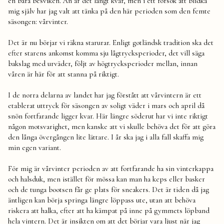
en bara besviken. Än är det långt kvar, men i ett försök att blidka
mig själv har jag valt att tänka på den här perioden som den femte
säsongen: vårvinter.
Det är nu börjar vi räkna starurar. Enligt gotländsk tradition ska det
efter starens ankomst komma sju lågtrycksperioder, det vill säga
bakslag med urväder, följt av högtrycksperioder mellan, innan
våren är här för att stanna på riktigt.
I de norra delarna av landet har jag förstått att vårvintern är ett
etablerat uttryck för säsongen av soligt väder i mars och april då
snön fortfarande ligger kvar. Här längre söderut har vi inte riktigt
någon motsvarighet, men kanske att vi skulle behöva det för att göra
den långa övergången lite lättare. I år ska jag i alla fall skaffa mig
min egen variant.
För mig är vårvinter perioden av att fortfarande ha sin vinterkappa
och halsduk, men istället för mössa kan man ha keps eller basker
och de tunga bootsen får ge plats för sneakers. Det är tiden då jag
äntligen kan börja springa längre löppass ute, utan att behöva
riskera att halka, efter att ha kämpat på inne på gymmets löpband
hela vintern. Det är insikten om att det börjar vara ljust när jag