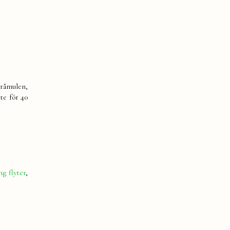
gråmulen,
te för 40
ng flyter
,