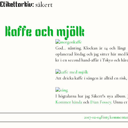
säkert
Etikettarkiv:
Kaffe och mjölk
God… nånting. Klockan är 14 och långt 
oplanerad lördag och jag sitter här med
kr i en second hand-affär i Tokyo och håre
Att dricka kaffe i sängen är alltid en ris
I högtalarna har jag Säkert!s nya album. 
Kommer hända
och
Dian Fossey
. Unna er
Publicerat
Publicerat
Etiketter:
2017-02-04
Fint
5 kommenta
av
i
Julia
annika