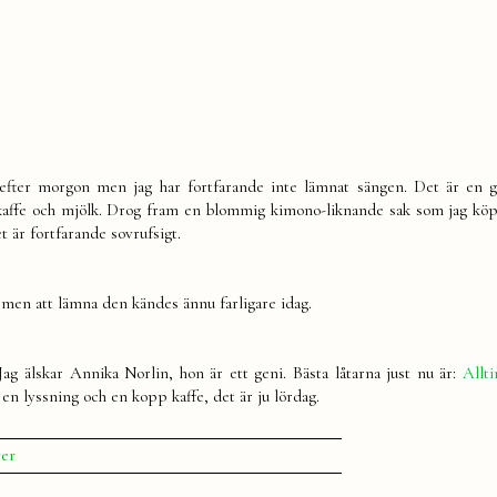
efter morgon men jag har fortfarande inte lämnat sängen. Det är en 
 kaffe och mjölk. Drog fram en blommig kimono-liknande sak som jag köp
t är fortfarande sovrufsigt.
k, men att lämna den kändes ännu farligare idag.
Jag älskar Annika Norlin, hon är ett geni. Bästa låtarna just nu är:
Allti
 en lyssning och en kopp kaffe, det är ju lördag.
till
rer
Kaffe
och