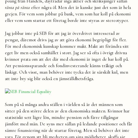
poäng från Handels, daytradar inga aktier och skriksjunger sällan
ränta på ränta
efter några öl. Men det är kanske just det som är hela
grejen. För vem som jobbar på bank, vem som har koll på ekonomi
eller vem som startar ett företag borde inte styras av stereotyper.
Jag jobbar inte på SEB för att jag är överdrivet intresserad av
pengar, däremot drivs jag av att göra ekonomi begripligt för fler.
För med ekonomisk kunskap kommer makt. Makt att förändra sitt
eget liv men också samhället i stort. Jag ser så ofta i övrigt drivna
kvinnor prata om att det där med ekonomi är inget de har koll på.
Att pensionssparande och fondinvesterande känns tråkigt och
läskigt. Och visst, man behöver inte tycka det är särskilt kul, men
att inte bry sig blir också en jämställdhetsfråga.
Som på så många andra ställen i världen så är det männen som
sitter på den större delen av den ekonomiska makten. Kvinnor har
statistiskt sett lägre lön, mindre pension och färre tillgångar
jämfört med män. De syns mer sällan på ledande positioner och får
sämre finansiering när de startar företag. Men så behöver det inte
vara. För genom att bli medveten om sina möjligheter, skaffa sig