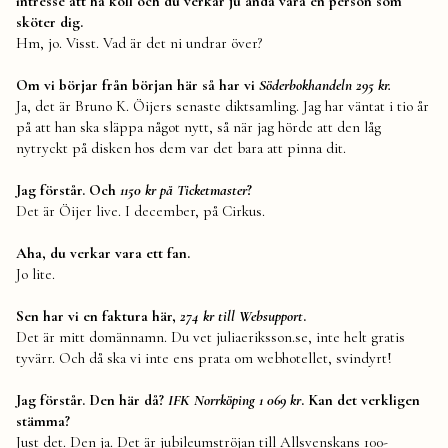
intresse att ha koll och du verkar ju ändå vara en person som
sköter dig.
Hm, jo. Visst. Vad är det ni undrar över?
Om vi börjar från början här så har vi
Söderbokhandeln 295 kr.
Ja, det är Bruno K. Öijers senaste diktsamling. Jag har väntat i tio år
på att han ska släppa något nytt, så när jag hörde att den låg
nytryckt på disken hos dem var det bara att pinna dit.
Jag förstår. Och
1150 kr på Ticketmaster
?
Det är Öijer live. I december, på Cirkus.
Aha, du verkar vara ett fan.
Jo lite.
Sen har vi en faktura här,
274 kr till Websupport
.
Det är mitt domännamn. Du vet juliaeriksson.se, inte helt gratis
tyvärr. Och då ska vi inte ens prata om webhotellet, svindyrt!
Jag förstår. Den här då?
IFK Norrköping 1 069 kr
. Kan det verkligen
stämma?
Just det. Den ja. Det är jubileumströjan till Allsvenskans 100-