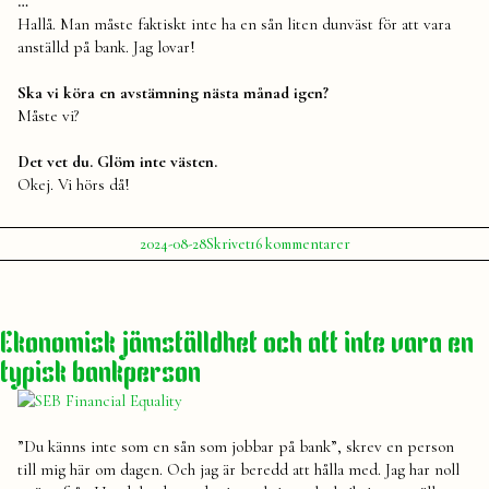
…
Hallå. Man måste faktiskt inte ha en sån liten dunväst för att vara
anställd på bank. Jag lovar!
Ska vi köra en avstämning nästa månad igen?
Måste vi?
Det vet du. Glöm inte västen.
Okej. Vi hörs då!
Publicerat
Publicerat
Etiketter:
till
2024-08-28
Skrivet
16 kommentarer
av
i
Ett
Julia
bank
,
samtal
ekonomi
,
från
köp
,
ekonomiavdelningen
pengar
Ekonomisk jämställdhet och att inte vara en
typisk bankperson
”Du känns inte som en sån som jobbar på bank”, skrev en person
till mig här om dagen. Och jag är beredd att hålla med. Jag har noll