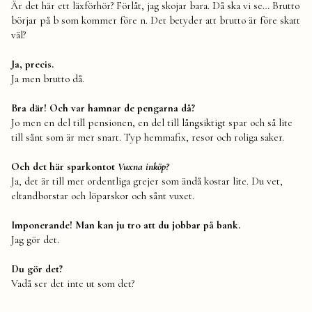
Är det här ett läxförhör? Förlåt, jag skojar bara. Då ska vi se… Brutto
börjar på b som kommer före n. Det betyder att brutto är före skatt
väl?
Ja, precis.
Ja men brutto då.
Bra där! Och var hamnar de pengarna då?
Jo men en del till pensionen, en del till långsiktigt spar och så lite
till sånt som är mer snart. Typ hemmafix, resor och roliga saker.
Och det här sparkontot
Vuxna inköp?
Ja, det är till mer ordentliga grejer som ändå kostar lite. Du vet,
eltandborstar och löparskor och sånt vuxet.
Imponerande! Man kan ju tro att du jobbar på bank.
Jag gör det.
Du gör det?
Vadå ser det inte ut som det?