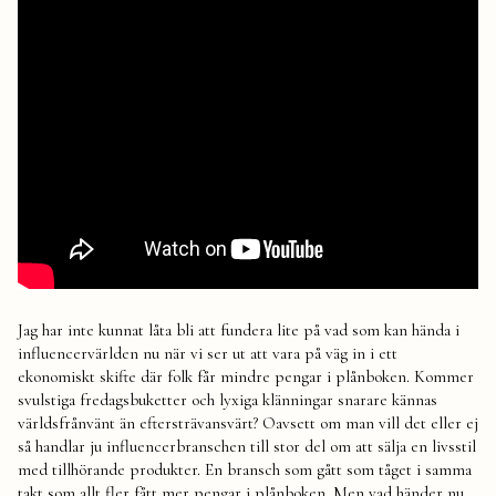
Jag har inte kunnat låta bli att fundera lite på vad som kan hända i
influencervärlden nu när vi ser ut att vara på väg in i ett
ekonomiskt skifte där folk får mindre pengar i plånboken. Kommer
svulstiga fredagsbuketter och lyxiga klänningar snarare kännas
världsfrånvänt än eftersträvansvärt? Oavsett om man vill det eller ej
så handlar ju influencerbranschen till stor del om att sälja en livsstil
med tillhörande produkter. En bransch som gått som tåget i samma
takt som allt fler fått mer pengar i plånboken. Men vad händer nu