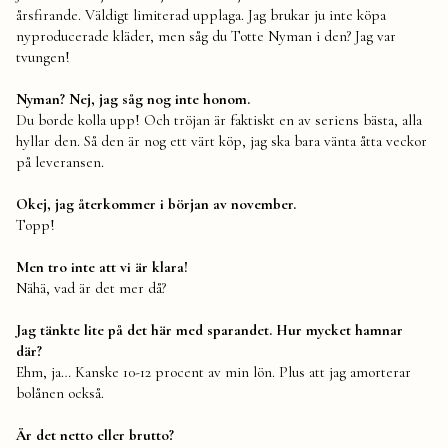
årsfirande. Väldigt limiterad upplaga. Jag brukar ju inte köpa
nyproducerade kläder, men såg du Totte Nyman i den? Jag var
tvungen!
Nyman? Nej, jag såg nog inte honom.
Du borde kolla upp! Och tröjan är faktiskt en av seriens bästa, alla
hyllar den. Så den är nog ett värt köp, jag ska bara vänta åtta veckor
på leveransen.
Okej, jag återkommer i början av november.
Topp!
Men tro inte att vi är klara!
Nähä, vad är det mer då?
Jag tänkte lite på det här med sparandet. Hur mycket hamnar
där?
Ehm, ja… Kanske 10-12 procent av min lön. Plus att jag amorterar
bolånen också.
Är det netto eller brutto?