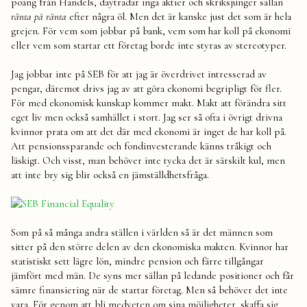
poäng från Handels, daytradar inga aktier och skriksjunger sällan
ränta på ränta
efter några öl. Men det är kanske just det som är hela
grejen. För vem som jobbar på bank, vem som har koll på ekonomi
eller vem som startar ett företag borde inte styras av stereotyper.
Jag jobbar inte på SEB för att jag är överdrivet intresserad av
pengar, däremot drivs jag av att göra ekonomi begripligt för fler.
För med ekonomisk kunskap kommer makt. Makt att förändra sitt
eget liv men också samhället i stort. Jag ser så ofta i övrigt drivna
kvinnor prata om att det där med ekonomi är inget de har koll på.
Att pensionssparande och fondinvesterande känns tråkigt och
läskigt. Och visst, man behöver inte tycka det är särskilt kul, men
att inte bry sig blir också en jämställdhetsfråga.
Som på så många andra ställen i världen så är det männen som
sitter på den större delen av den ekonomiska makten. Kvinnor har
statistiskt sett lägre lön, mindre pension och färre tillgångar
jämfört med män. De syns mer sällan på ledande positioner och får
sämre finansiering när de startar företag. Men så behöver det inte
vara. För genom att bli medveten om sina möjligheter, skaffa sig