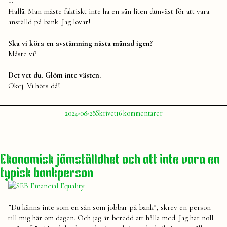
…
Hallå. Man måste faktiskt inte ha en sån liten dunväst för att vara
anställd på bank. Jag lovar!
Ska vi köra en avstämning nästa månad igen?
Måste vi?
Det vet du. Glöm inte västen.
Okej. Vi hörs då!
Publicerat
Publicerat
Etiketter:
till
2024-08-28
Skrivet
16 kommentarer
av
i
Ett
Julia
bank
,
samtal
ekonomi
,
från
köp
,
ekonomiavdelningen
pengar
Ekonomisk jämställdhet och att inte vara en
typisk bankperson
”Du känns inte som en sån som jobbar på bank”, skrev en person
till mig här om dagen. Och jag är beredd att hålla med. Jag har noll