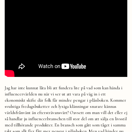
Jag har inte kunnat låta bli att fundera lite på vad som kan hända i
influencervärlden nu när vi ser ut att vara på väg in i ett
ekonomiskt skifte där folk får mindre pengar i plånboken. Kommer
svulstiga fredagsbuketter och lyxiga klänningar snarare kännas
världsfrånvänt än eftersträvansvärt? Oavsett om man vill det eller ej
så handlar ju influencerbranschen till stor del om att sälja en livsstil
med tillhörande produkter. En bransch som gått som tåget i samma
takt som allt fler fått mer pengar i plånboken. Men vad händer nu