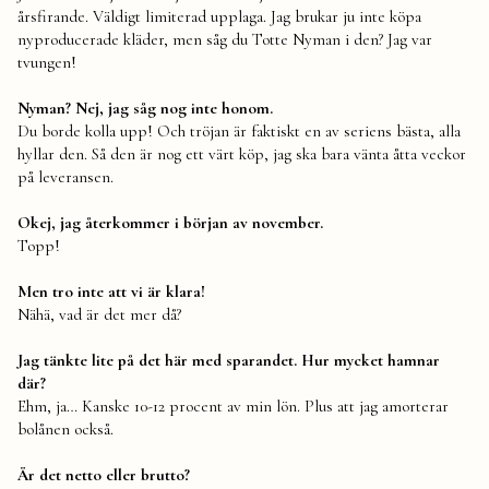
årsfirande. Väldigt limiterad upplaga. Jag brukar ju inte köpa
nyproducerade kläder, men såg du Totte Nyman i den? Jag var
tvungen!
Nyman? Nej, jag såg nog inte honom.
Du borde kolla upp! Och tröjan är faktiskt en av seriens bästa, alla
hyllar den. Så den är nog ett värt köp, jag ska bara vänta åtta veckor
på leveransen.
Okej, jag återkommer i början av november.
Topp!
Men tro inte att vi är klara!
Nähä, vad är det mer då?
Jag tänkte lite på det här med sparandet. Hur mycket hamnar
där?
Ehm, ja… Kanske 10-12 procent av min lön. Plus att jag amorterar
bolånen också.
Är det netto eller brutto?