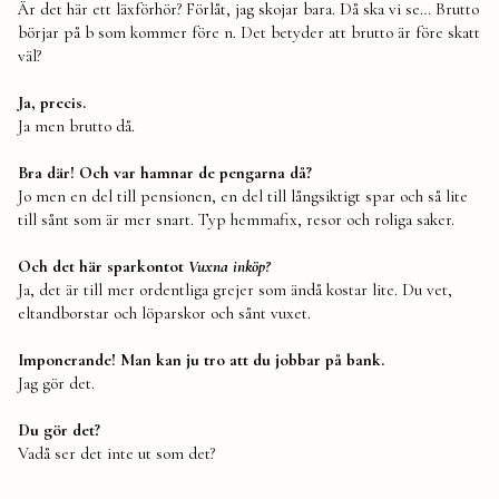
Är det här ett läxförhör? Förlåt, jag skojar bara. Då ska vi se… Brutto
börjar på b som kommer före n. Det betyder att brutto är före skatt
väl?
Ja, precis.
Ja men brutto då.
Bra där! Och var hamnar de pengarna då?
Jo men en del till pensionen, en del till långsiktigt spar och så lite
till sånt som är mer snart. Typ hemmafix, resor och roliga saker.
Och det här sparkontot
Vuxna inköp?
Ja, det är till mer ordentliga grejer som ändå kostar lite. Du vet,
eltandborstar och löparskor och sånt vuxet.
Imponerande! Man kan ju tro att du jobbar på bank.
Jag gör det.
Du gör det?
Vadå ser det inte ut som det?