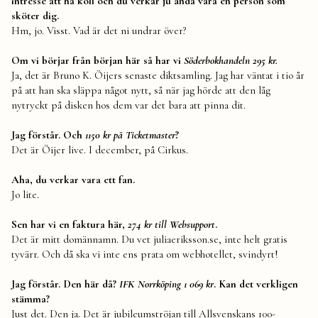
intresse att ha koll och du verkar ju ändå vara en person som
sköter dig.
Hm, jo. Visst. Vad är det ni undrar över?
Om vi börjar från början här så har vi
Söderbokhandeln 295 kr.
Ja, det är Bruno K. Öijers senaste diktsamling. Jag har väntat i tio år
på att han ska släppa något nytt, så när jag hörde att den låg
nytryckt på disken hos dem var det bara att pinna dit.
Jag förstår. Och
1150 kr på Ticketmaster
?
Det är Öijer live. I december, på Cirkus.
Aha, du verkar vara ett fan.
Jo lite.
Sen har vi en faktura här,
274 kr till Websupport
.
Det är mitt domännamn. Du vet juliaeriksson.se, inte helt gratis
tyvärr. Och då ska vi inte ens prata om webhotellet, svindyrt!
Jag förstår. Den här då?
IFK Norrköping 1 069 kr
. Kan det verkligen
stämma?
Just det. Den ja. Det är jubileumströjan till Allsvenskans 100-