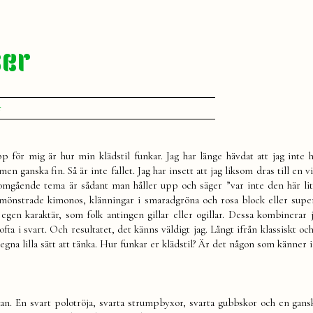
ser
till
r
Hopplösa
klädförälskelser
 för mig är hur min klädstil funkar. Jag har länge hävdat att jag inte 
en ganska fin. Så är inte fallet. Jag har insett att jag liksom dras till en v
mgående tema är sådant man håller upp och säger ”var inte den här lit
mönstrade kimonos, klänningar i smaradgröna och rosa block eller supe
gen karaktär, som folk antingen gillar eller ogillar. Dessa kombinerar 
ta i svart. Och resultatet, det känns väldigt jag. Långt ifrån klassiskt oc
egna lilla sätt att tänka. Hur funkar er klädstil? Är det någon som känner i
 ovan. En svart polotröja, svarta strumpbyxor, svarta gubbskor och en gan