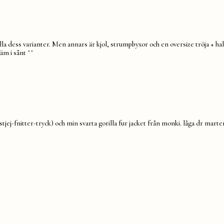
i alla dess varianter. Men annars är kjol, strumpbyxor och en oversize tröja + hal
äm i sånt ^^
årstjej-fnitter-tryck) och min svarta gorilla fur jacket från monki. låga dr m