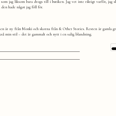
m jag liksom bara drogs till i butiken. Jag vet inte riktigt varför, jag s
den hade något jag föll för.
len är ny från Monki och skorna från & Other Stories. Resten är gamla g
ckså min stil – det är gammalt och nytt i en salig blandning.
tiketter:
nspiration
,
jol
,
läder
,
ode
,
utfit
,
il