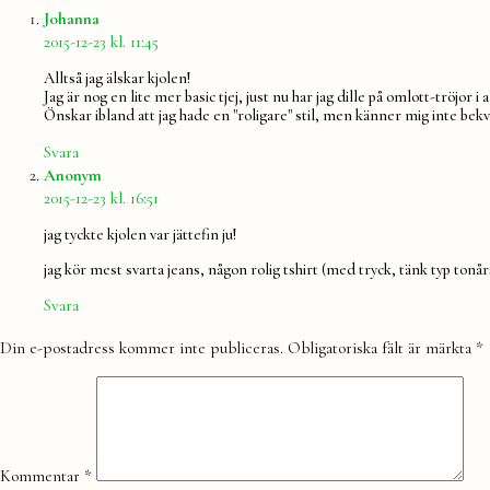
säger:
Johanna
2015-12-23 kl. 11:45
Alltså jag älskar kjolen!
Jag är nog en lite mer basic tjej, just nu har jag dille på omlott-tröjor 
Önskar ibland att jag hade en "roligare" stil, men känner mig inte bekv
Svara
säger:
Anonym
2015-12-23 kl. 16:51
jag tyckte kjolen var jättefin ju!
jag kör mest svarta jeans, någon rolig tshirt (med tryck, tänk typ ton
Svara
Lämna
Din e-postadress kommer inte publiceras.
Obligatoriska fält är märkta
*
en
kommentar
Kommentar
*