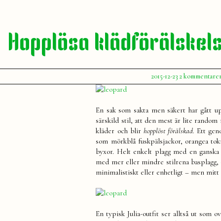
Hopplösa klädförälskel
Publicerat
2015-12-23
2 kommentare
av
Julia
En sak som sakta men säkert har gått upp
särskild stil, att den mest är lite random m
kläder och blir
hopplöst förälskad.
Ett geno
som mörkblå fuskpälsjackor, orangea tok
byxor. Helt enkelt plagg med en ganska e
med mer eller mindre stilrena basplagg, of
minimalistiskt eller enhetligt – men mitt 
En typisk Julia-outfit ser alltså ut som