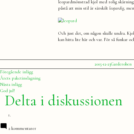
leopardmönstrad kjol med rolig skärning so
påstå att min stil är särskilt
leopardig,
men 
Och just det, om någon skulle undra. Kjo
kan hitta lite här och var. För så funkar o
Publicerat
Publicerat
E
2015-12-23
Garderoben
av
i
Julia
i
Inläggsnavigering
Föregående
Föregående inlägg
k
inlägg:
Årets paketinslagning
k
Nästa
Nästa inlägg
m
inlägg:
God jul!
o
Delta i diskussionen
st
2 kommentarer