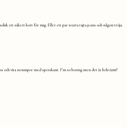
sduk ett säkert kort för mig. Eller ett par svarta tajta jeans och någon tröja.
artens och vita strumpor med spetskant. I’m so boring men det är bekvämt!