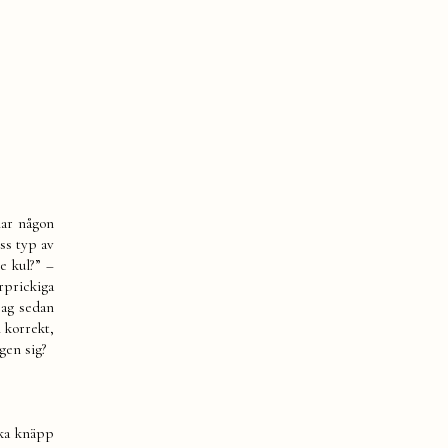
har någon
iss typ av
e kul?” –
rprickiga
jag sedan
h korrekt,
gen sig?
ska knäpp