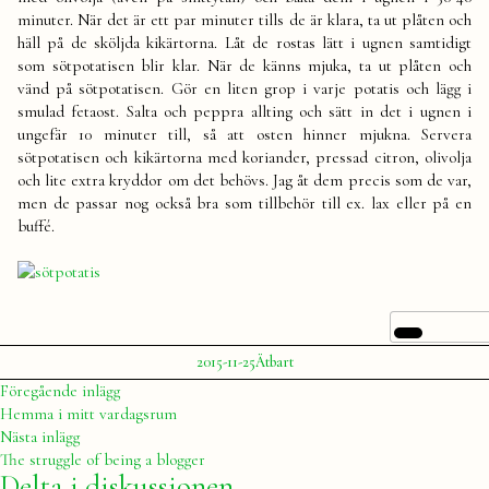
minuter. När det är ett par minuter tills de är klara, ta ut plåten och
häll på de sköljda kikärtorna. Låt de rostas lätt i ugnen samtidigt
som sötpotatisen blir klar. När de känns mjuka, ta ut plåten och
vänd på sötpotatisen. Gör en liten grop i varje potatis och lägg i
smulad fetaost. Salta och peppra allting och sätt in det i ugnen i
ungefär 10 minuter till, så att osten hinner mjukna. Servera
sötpotatisen och kikärtorna med koriander, pressad citron, olivolja
och lite extra kryddor om det behövs. Jag åt dem precis som de var,
men de passar nog också bra som tillbehör till ex. lax eller på en
buffé.
Publicerat
Publicerat
Etiketter:
2015-11-25
Ätbart
av
i
Julia
mat
,
Inläggsnavigering
Föregående
Föregående inlägg
matlagning
,
inlägg:
Hemma i mitt vardagsrum
recept
,
Nästa
Nästa inlägg
sötpotatis
,
inlägg:
The struggle of being a blogger
ugn
Delta i diskussionen