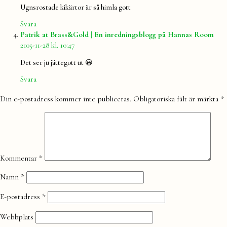
Ugnsrostade kikärtor är så himla gott
Svara
säge
Patrik at Brass&Gold | En inredningsblogg på Hannas Room
2015-11-28 kl. 10:47
Det ser ju jättegott ut 😀
Svara
Lämna
Din e-postadress kommer inte publiceras.
Obligatoriska fält är märkta
*
en
kommentar
Kommentar
*
Namn
*
E-postadress
*
Webbplats