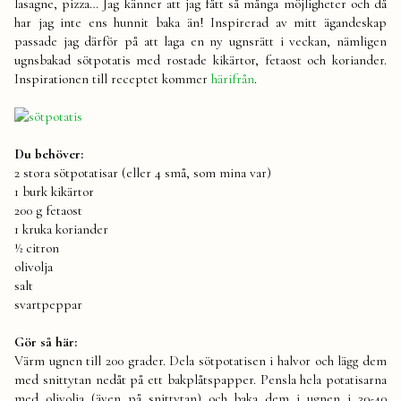
lasagne, pizza… Jag känner att jag fått så många möjligheter och då
rostade
har jag inte ens hunnit baka än! Inspirerad av mitt ägandeskap
kikärtor,
passade jag därför på att laga en ny ugnsrätt i veckan, nämligen
fetaost
ugnsbakad sötpotatis med rostade kikärtor, fetaost och koriander.
&
koriander
Inspirationen till receptet kommer
härifrån
.
Du behöver:
2 stora sötpotatisar (eller 4 små, som mina var)
1 burk kikärtor
200 g fetaost
1 kruka koriander
½ citron
olivolja
salt
svartpeppar
Gör så här:
Värm ugnen till 200 grader. Dela sötpotatisen i halvor och lägg dem
med snittytan nedåt på ett bakplåtspapper. Pensla hela potatisarna
med olivolja (även på snittytan) och baka dem i ugnen i 30-40