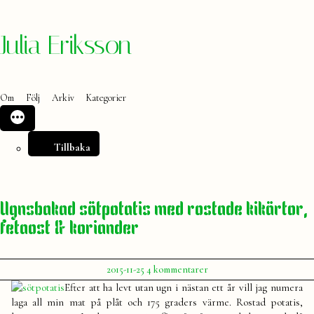
Hoppa
Julia Eriksson
till
innehåll
Om
Följ
Arkiv
Kategorier
Tillbaka
Ugnsbakad sötpotatis med rostade kikärtor,
fetaost & koriander
Publicerat
till
2015-11-25
4 kommentarer
av
Ugnsbakad
Julia
Efter att ha levt utan ugn i nästan ett år vill jag numera
sötpotatis
laga all min mat på plåt och 175 graders värme. Rostad potatis,
med