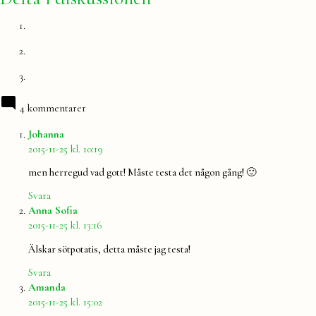
4 kommentarer
säger:
Johanna
2015-11-25 kl. 10:19
men herregud vad gott! Måste testa det någon gång! 🙂
Svara
säger:
Anna Sofia
2015-11-25 kl. 13:16
Älskar sötpotatis, detta måste jag testa!
Svara
säger:
Amanda
2015-11-25 kl. 15:02