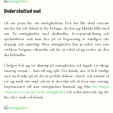
Underskattad mat
Låt oss prata lite om smörgåstårtan. Den har fått utstå extremt
mycket hat och ibland är det befogat, det kan jag faktiskt hålla med
om. En smörgåstårta med skinkrullar, leverpastejfyllning och
apelsinskivor som man äter på en begravning är nämligen rätt
deppigt och oaptitligt. Men smörgåstårta kan ju också vara som
världens lyxigaste räkmacka och det är också så jag tycker att den
ska behandlas.
I helgen fick jag ett akutsug på smörgåstårta och lagade en riktigt
smarrig variant – bara till mig själv. Det kanske inte är helt rimligt
men med tanke på att det är perfekt frukost-, lunch- och nattmat så
var jag ändå rätt nöjd och nu är den slut och så även min craving.
Inspirationen till min smörgåstårta hämtade jag från
Siri Barjes
eminenta recept på Grön smörgåstårta
och sedan justerade jag det
lite efter smak och känsla.