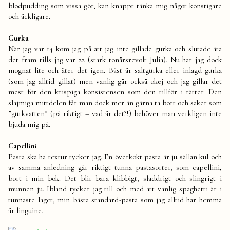
blodpudding som vissa gör, kan knappt tänka mig något konstigare
och äckligare.
Gurka
När jag var 14 kom jag på att jag inte gillade gurka och slutade äta
det fram tills jag var 22 (stark tonårsrevolt Julia). Nu har jag dock
mognat lite och äter det igen. Bäst är saltgurka eller inlagd gurka
(som jag alltid gillat) men vanlig går också okej och jag gillar det
mest för den krispiga konsistensen som den tillför i rätter. Den
slajmiga mittdelen får man dock mer än gärna ta bort och saker som
”gurkvatten” (på riktigt – vad är det?!) behöver man verkligen inte
bjuda mig på.
Capellini
Pasta ska ha textur tycker jag. En överkokt pasta är ju sällan kul och
av samma anledning går riktigt tunna pastasorter, som capellini,
bort i min bok. Det blir bara klibbigt, sladdrigt och slingrigt i
munnen ju. Ibland tycker jag till och med att vanlig spaghetti är i
tunnaste laget, min bästa standard-pasta som jag alltid har hemma
är linguine.