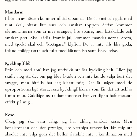
Mandarin
I början av hösten kommer alltid satsumas. De är små och gula med
tunt skal, oftast lite sura och smakar toppen. Sedan kommer
clementinerna som är mer orangea, lite sötare, mer lättskalade och
smakar gott. Sist, sådär framåt jul, kommer mandarinerna. Stora,
med tjockt skal och ”köttigare” klyftor. De är inte alls lika goda,
ibland tråkigt torra och fulla med kärnor. En sann besvikelse.
Kyckling(filé)
Från och med 2016 har jag undvikit att äta kyckling helt. Eller jag
skulle nog äta det om jag blev bjuden och inte kunde välja bort det
snyggt, men hittills har jag klarat mig. Det är något med de
oproportionerligt stora, rosa kycklingfiléerna som får det att äcklas
i min mun. Guldfågelns reklamannonser har verkligen haft motsatt
effekt på mig…
Keso
Okej, jag ska vara ärlig: jag har aldrig smakat keso. Men
konsistensen och det gryniga, lite vattniga utseendet får mig att
absolut inte vilja göra det heller. Särskilt inte i kombination med