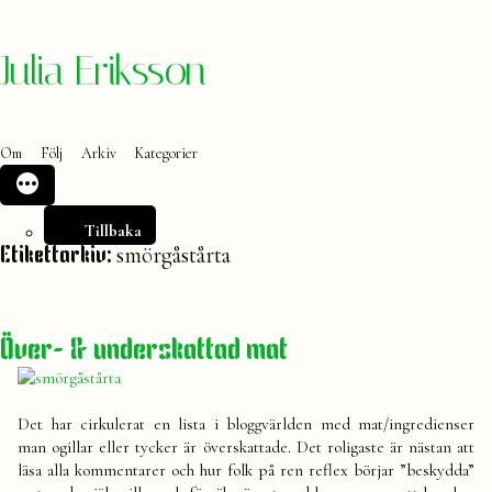
Hoppa
Julia Eriksson
till
innehåll
Om
Följ
Arkiv
Kategorier
Tillbaka
smörgåstårta
Etikettarkiv:
Över- & underskattad mat
Det har cirkulerat en lista i bloggvärlden med mat/ingredienser
man ogillar eller tycker är överskattade. Det roligaste är nästan att
läsa alla kommentarer och hur folk på ren reflex börjar ”beskydda”