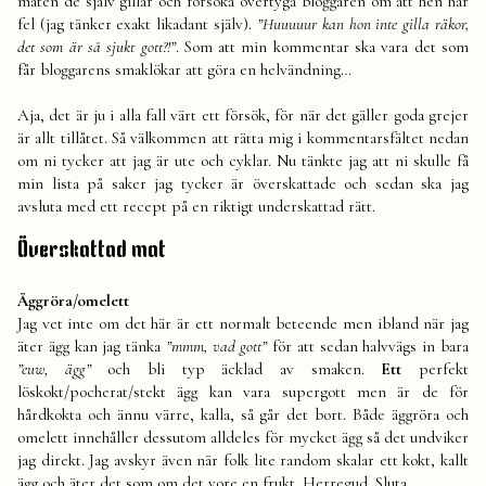
maten de själv gillar och försöka övertyga bloggaren om att hen har
fel (jag tänker exakt likadant själv).
”Huuuuur kan hon inte gilla räkor,
det som är så sjukt gott?!”
. Som att min kommentar ska vara det som
får bloggarens smaklökar att göra en helvändning…
Aja, det är ju i alla fall värt ett försök, för när det gäller goda grejer
är allt tillåtet. Så välkommen att rätta mig i kommentarsfältet nedan
om ni tycker att jag är ute och cyklar. Nu tänkte jag att ni skulle få
min lista på saker jag tycker är överskattade och sedan ska jag
avsluta med ett recept på en riktigt underskattad rätt.
Överskattad mat
Äggröra/omelett
Jag vet inte om det här är ett normalt beteende men ibland när jag
äter ägg kan jag tänka
”mmm, vad gott”
för att sedan halvvägs in bara
”euw, ägg”
och bli typ äcklad av smaken.
Ett
perfekt
löskokt/pocherat/stekt ägg kan vara supergott men är de för
hårdkokta och ännu värre, kalla, så går det bort. Både äggröra och
omelett innehåller dessutom alldeles för mycket ägg så det undviker
jag direkt. Jag avskyr även när folk lite random skalar ett kokt, kallt
ägg och äter det som om det vore en frukt. Herregud. Sluta.