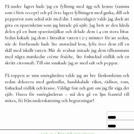
På undre lagret hade jag en fyllning med ägg och krasse (samma
som i Siris recept) och på övre lagret fyllningen med gurka, dill och
pepparrot som också står med där. I mittenlagret valde jag dock att
göra en sparriskräm som jag hittade på själv. Jag bröt av den hårda
delen på en bunt sparrisstjälkar och delade dem i 4 cm stora bitar.
Sedan kokade jag dem i lättsaltat vatten i 2-3 minuter för att sedan,
när de fortfarande hade lite motstånd kvar, lyfta över dem till en
skål med iskallt vatten. När de svalnat mixade jag dem tillsammans
med några matskedar crème fraîche, lite finhackad rödlök och en
skvätt citronsaft. Till sist smakade jag av med salt och peppar.
På toppen av min smörgåstårta valde jag att bre färskostkräm och
sedan dekorera med gurkrullar, handskalade räkor, rädisor, rom,
finhackad rödlök och krasse. Väldigt fint och gott om jag får säga det
själv. Hurra för smörgåstårtan – må den gå en ljus framtid till
mötes, fri från underskattning och begravningar!
Publicerat
Publicerat
Etiketter:
till