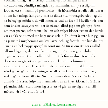
veckohandling, har plötsligt dubbla uppsättningar av alla
kryddburkar, oändliga mängder spiskummin. En ny resväg till
jobbet, ett till namn på postfacket, när höstmörkret faller dividerar
vi om hur många lampor vi ska ha tända vid middagsbordet, jag vill
ha behagligt mörker, du vill kunna se vad du äter. På kvällen får den
som önskar sova ytterst, det är nästan alltid jag som går upp först
om morgnarna, står tafatt i hallen och väljer kläder fastän det borde
vara enklare nu med ett begränsat utbud. Du förstår inte hur jag kan
ha jeans på mig hemma om kvällarna och jag förstår inte hur du inte
kan ha en helkroppsspegel någonstans. Vi turas om att göra sallad
till middagarna, den som känner sig mest ansvarig tar disken,
högtalarna ansluter nu oftare till min telefon än din. Den enda
dörren som går att stänga om sig är den till badrummet,
kvadratmeterna är färre till antalet än siffran i min ålder, om
söndagarna går vi på visningar av allt som kan vara av intresse,
sedan går vi hem till vårt. Snart kommer den första snön falla
utanför fönstret, julpyntet hamnade i en av flyttlådorna i förrådet
på andra sidan stan, men jag tror att vi går en mysig vinter till
mötes, här i vår etta för två.
Publicerat
Publicerat
Etiketter:
till
2025-11-01
Skrivet
4 kommentarer