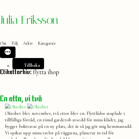
Hoppa
Julia Eriksson
till
innehåll
Om
Följ
Arkiv
Kategorier
Tillbaka
flytta ihop
Etikettarkiv:
En etta, vi två
Oktober blev november, två ettor blev en. Flyttlådor staplade i
tillfälliga förråd, en tömd garderob avsedd för mina kläder, jag
bygger boktravar på en ny plats, det är så jag gör mig hemmastadd.
Vi spikar upp mina tavlor på väggarna, planerar in tid för