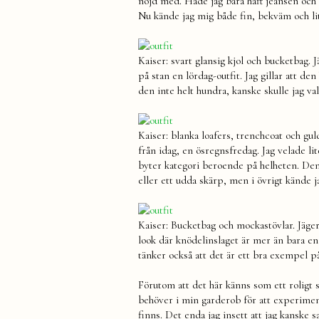
nöjd med. Hade jag bara haft jeansen och b
Nu kände jag mig både fin, bekväm och lit
Kaiser: svart glansig kjol och bucketbag. 
på stan en lördag-outfit. Jag gillar att de
den inte helt hundra, kanske skulle jag val
Kaiser: blanka loafers, trenchcoat och g
från idag, en ösregnsfredag. Jag velade li
byter kategori beroende på helheten. Den
eller ett udda skärp, men i övrigt kände
Kaiser: Bucketbag och mockastövlar. Jäge
look där knödelinslaget är mer än bara en 
tänker också att det är ett bra exempel på
Förutom att det här känns som ett roligt sä
behöver i min garderob för att experimen
finns. Det enda jag insett att jag kanske 