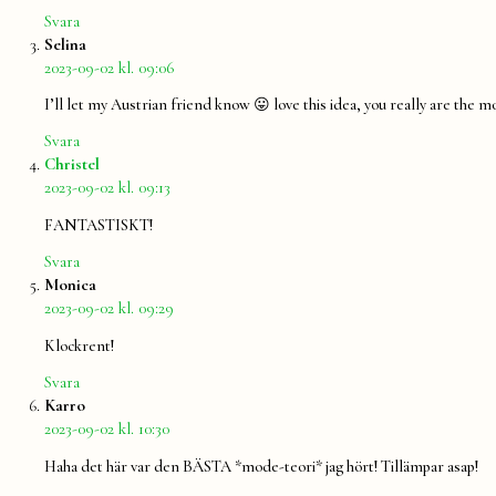
Svara
säger:
Selina
2023-09-02 kl. 09:06
I’ll let my Austrian friend know 😛 love this idea, you really are the 
Svara
säger:
Christel
2023-09-02 kl. 09:13
FANTASTISKT!
Svara
säger:
Monica
2023-09-02 kl. 09:29
Klockrent!
Svara
säger:
Karro
2023-09-02 kl. 10:30
Haha det här var den BÄSTA *mode-teori* jag hört! Tillämpar asap!