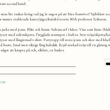
 fram second hand.
 utan lite tankar kring vad jag är sugen på att bära framöver? Självklart se
en numer etablerade kaiser/jäger/knödel-teorin. Mvh professor Eriksson.
 jacka med jeans. Blått och brunt. Sidenscarf i håret. Väst som linne (båd
xor med sidenskjorta. Färgglada strumpor i loafers. Stor tröja/skjorta/kav
 byxor med långärmad t-shirt. Partytopp till stora jeans och skor med klac
boots. Smal men riktigt lång halsduk. Rejäl stickad tröja till en glansig 
något att knapra på och, såklart, en basker.
tiketter:
öst
,
äger
,
erat
aiser
,
läder
,
knödel
,
mode
,
utfit
,
til