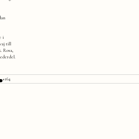
dan
e i
aj till
k. Rosa,
nederdel.
+164