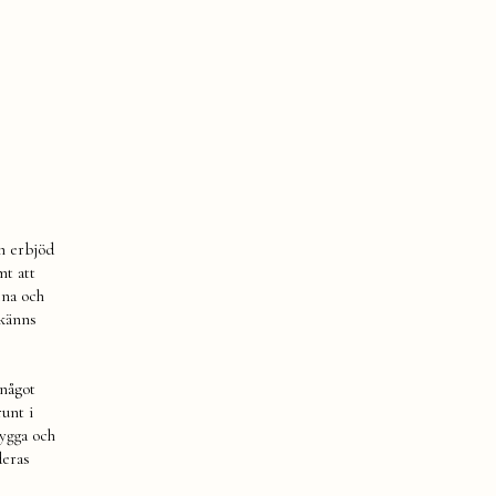
om erbjöd
mt att
ina och
 känns
 något
runt i
nygga och
deras