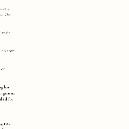
aiser,
med. Om
glansig
 en stor
, en
ag har
morgnarna
ubtil för
ag rätt