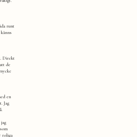
råkigt.
ida runt
t känns
. Direkt
att de
smycke
med en
t. Jag
å.
 jag
t som
 roliga