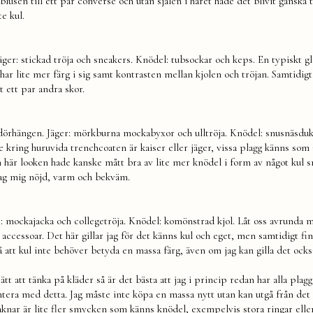
lusen till ett par converse och utan sjalen i håret hade det blivit ganska t
e kul.
Jäger: stickad tröja och sneakers. Knödel: tubsockar och keps. En typiskt gl
n har lite mer färg i sig samt kontrasten mellan kjolen och tröjan. Samtidig
t ett par andra skor.
uldörhängen. Jäger: mörkburna mockabyxor och ulltröja. Knödel: snusnäsduk
te kring huruvida trenchcoaten är kaiser eller jäger, vissa plagg känns som 
 här looken hade kanske mått bra av lite mer knödel i form av något kul 
 jag mig nöjd, varm och bekväm.
r: mockajacka och collegetröja. Knödel: komönstrad kjol. Låt oss avrunda 
accessoar. Det här gillar jag för det känns kul och eget, men samtidigt fin
 att kul inte behöver betyda en massa färg, även om jag kan gilla det ocks
tt att tänka på kläder så är det bästa att jag i princip redan har alla plagg
tera med detta. Jag måste inte köpa en massa nytt utan kan utgå från de
saknar är lite fler smycken som känns knödel, exempelvis stora ringar eller