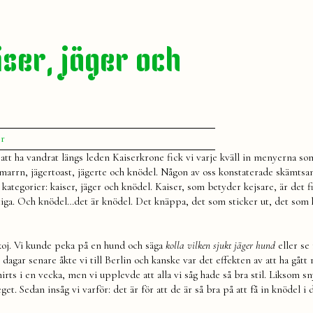
iser, jäger och
till
er
Höstens
r att ha vandrat längs leden Kaiserkrone fick vi varje kväll in menyerna s
stilstrategi:
marrn, jägertoast, jägerte och knödel. Någon av oss konstaterade skämtsa
kaiser,
e kategorier: kaiser, jäger och knödel. Kaiser, som betyder kejsare, är det f
jäger
portiga. Och knödel…det är knödel. Det knäppa, det som sticker ut, det som
och
knödel
skoj. Vi kunde peka på en hund och säga
kolla vilken sjukt jäger hund
eller se
 dagar senare åkte vi till Berlin och kanske var det effekten av att ha gått 
rts i en vecka, men vi upplevde att alla vi såg hade så bra stil. Liksom s
. Sedan insåg vi varför: det är för att de är så bra på att få in knödel i 