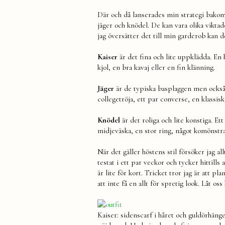
Där och då lanserades min strategi bakom h
jäger och knödel. De kan vara olika viktad
jag översätter det till min garderob kan de
Kaiser
är det fina och lite uppklädda. En 
kjol, en bra kavaj eller en fin klänning.
Jäger
är de typiska basplaggen men också d
collegetröja, ett par converse, en klassisk 
Knödel
är det roliga och lite konstiga. E
midjeväska, en stor ring, något komönstra
När det gäller höstens stil försöker jag all
testat i ett par veckor och tycker hittill
är lite för kort. Tricket tror jag är att p
att inte få en allt för spretig look. Låt os
Kaiser: sidenscarf i håret och guldörhängen