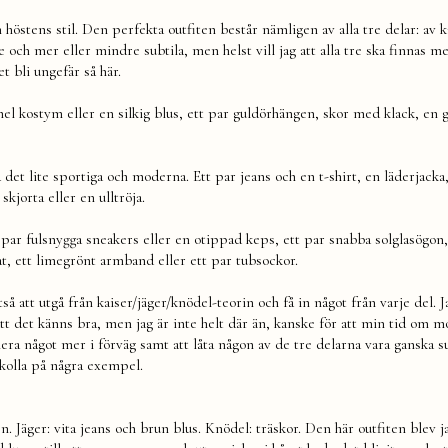
östens stil. Den perfekta outfiten består nämligen av alla tre delar: av k
e och mer eller mindre subtila, men helst vill jag att alla tre ska finnas 
t bli ungefär så här.
hel kostym eller en silkig blus, ett par guldörhängen, skor med klack, en 
et lite sportiga och moderna. Ett par jeans och en t-shirt, en läderjacka,
skjorta eller en ulltröja.
tt par fulsnygga sneakers eller en otippad keps, ett par snabba solglasögon
t, ett limegrönt armband eller ett par tubsockor.
tså att utgå från kaiser/jäger/knödel-teorin och få in något från varje del. J
s att det känns bra, men jag är inte helt där än, kanske för att min tid om 
lanera något mer i förväg samt att låta någon av de tre delarna vara ganska s
s kolla på några exempel.
. Jäger: vita jeans och brun blus. Knödel: träskor. Den här outfiten blev j