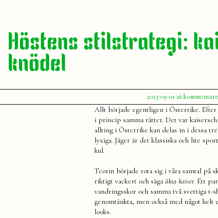
Höstens stilstrategi: ka
knödel
Publicerat
2023-09-01
26 kommentar
av
Julia
Allt började egentligen i Österrike. Efte
i princip samma rätter. Det var kaisersch
allting i Österrike kan delas in i dessa tr
lyxiga. Jäger är det klassiska och lite s
kul.
Teorin började rota sig i våra samtal på 
riktigt vackert och säga
äkta kaiser.
Ett par
vandringsskor och samma två svettiga t-shi
genomtänkta, men också med något helt eget
looks.