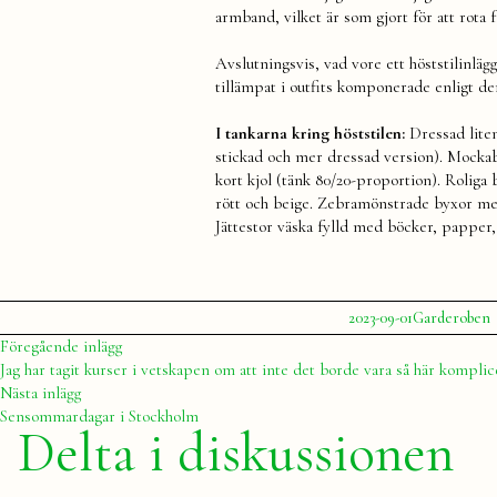
armband, vilket är som gjort för att rota
Avslutningsvis, vad vore ett höststilinlägg
tillämpat i outfits komponerade enligt d
I tankarna kring höststilen:
Dressad liten
stickad och mer dressad version). Mockaby
kort kjol (tänk 80/20-proportion). Roliga
rött och beige. Zebramönstrade byxor med 
Jättestor väska fylld med böcker, papper, 
Publicerat
Publicerat
E
2023-09-01
Garderoben
av
i
Julia
h
Inläggsnavigering
Föregående
Föregående inlägg
j
inlägg:
Jag har tagit kurser i vetskapen om att inte det borde vara så här komplic
k
Nästa
Nästa inlägg
k
inlägg:
Sensommardagar i Stockholm
Delta i diskussionen
o
s