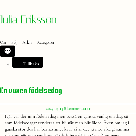
Hoppa
Julia Eriksson
till
innehåll
Om
Följ
Arkiv
Kategorier
Tillbaka
En vuxen födelsedag
Publicerat
till
2023-04-13
8 kommentarer
av
En
Julia
Igår var det min födelsedag men också en ganska vanlig onsdag, så
vuxen
som födelsedagar tenderar att bli när man blir äldre. Även om jag i
födelsedag
ganska stor dos har barnasinnet kvar så är det ju inte riktigt samma
sak som när man var liten. Särskilt inte då jag råkat få en massa