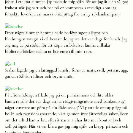
jobba i ett par timmar. Jag tackade mig själv för att jag ätit en så god
frukost när jag satt och bet på en kompress samtidigt som jag
försökte leverera en massa olika uttag för en ny reklamkampanj.
Efter några timmar hemma hade bedövningen släppt och
blödningen avtagit så då bestämde jag att det var dags för lunch. Jag
tog mig ut på söder för att köpa en bakelse, lämna tillbaka
biblioteksböcker och ta ut lite euro till min resa.
Sedan lagade jag en lättuggad lunch i form av matjessill, potatis, ägg,
gurka, rödlök, rädisor och brynt smör.
På eftermiddagen filade jag på en printannons och lite olika
banners tills det var dags att ha rådgivningsmöte med banken. Säg
något vuxnare att göra på sin födelsedag? Vi pratade om upplägg på
bolån och pensionssparande, viktiga men inte jätteroliga saker, även
om det alltid känns bra efteråt när man har lite mer kontroll och
koll på läget. När vi var klara gav jag mig själv en klapp på axeln och
åt min hallontartelett.