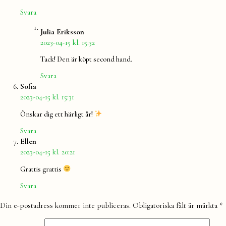
Svara
säger:
Julia Eriksson
2023-04-15 kl. 15:32
Tack! Den är köpt second hand.
Svara
säger:
Sofia
2023-04-15 kl. 15:31
Önskar dig ett härligt år!
Svara
säger:
Ellen
2023-04-15 kl. 20:21
Grattis grattis
Svara
Lämna
Din e-postadress kommer inte publiceras.
Obligatoriska fält är märkta
*
en
kommentar