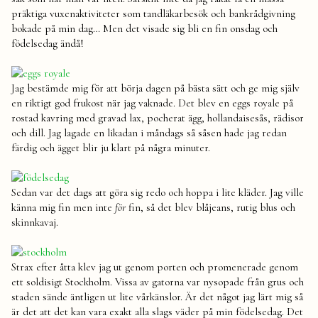
präktiga vuxenaktiviteter som tandläkarbesök och bankrådgivning
bokade på min dag… Men det visade sig bli en fin onsdag och
födelsedag ändå!
Jag bestämde mig för att börja dagen på bästa sätt och ge mig själv
en riktigt god frukost när jag vaknade. Det blev en eggs royale på
rostad kavring med gravad lax, pocherat ägg, hollandaisesås, rädisor
och dill. Jag lagade en likadan i måndags så såsen hade jag redan
färdig och ägget blir ju klart på några minuter.
Sedan var det dags att göra sig redo och hoppa i lite kläder. Jag ville
känna mig fin men inte
för
fin, så det blev blåjeans, rutig blus och
skinnkavaj.
Strax efter åtta klev jag ut genom porten och promenerade genom
ett soldisigt Stockholm. Vissa av gatorna var nysopade från grus och
staden sände äntligen ut lite vårkänslor. Är det något jag lärt mig så
är det att det kan vara exakt alla slags väder på min födelsedag. Det