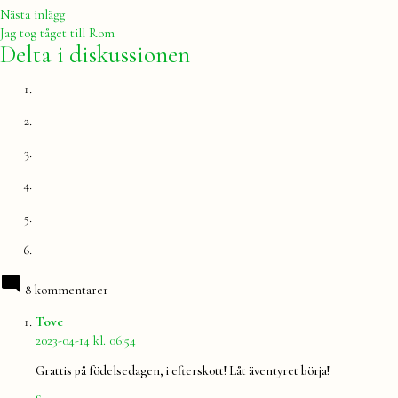
vår
Nästa
Nästa inlägg
inlägg:
Jag tog tåget till Rom
Delta i diskussionen
8 kommentarer
säger:
Tove
2023-04-14 kl. 06:54
Grattis på födelsedagen, i efterskott! Låt äventyret börja!