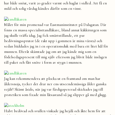
har både snöat, varit 20 grader varmt och haglat i sidled. Att få en
mild och solig vårdag kändes därför som en vinst.
Målet för min promenad var Eastmaninstitutet på Dalagatan. Där
finns en massa specialisttandläkare, bland annat käkkirurgen som
jag skulle träffa idag. Jag fick smärtstillande, ett par
bedövningssprutor (de rakt upp i gommen är mina värsta) och
sedan bäddades jag in i en operationsduk med bara ett litet hål för
munnen. Efteråt skämtade jag om att jag kände mig som en
födelsedagspresent till mig själv eftersom jag blivit både inslagen
till paket och fått snöre i form av stygn i munnen.
Jag kan rekommendera att plocka ut en framtand om man har
åldersnoja, tycker det drar ner ens utseendemässiga ålder ganska
rejält! Skämt åsido, när jag var färdigopererad skickades jag till
protetiken som fixade min låtsastand så jag slipper gå med glugg.
Halvt bedövad och svullen vinkade jag hejdå och åkte hem för att