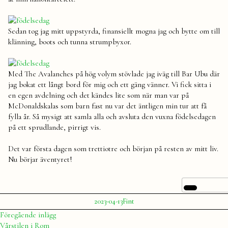
Sedan tog jag mitt uppstyrda, finansiellt mogna jag och bytte om till
klänning, boots och tunna strumpbyxor.
Med The Avalanches på hög volym stövlade jag iväg till Bar Ubu där
jag bokat ett långt bord för mig och ett gäng vänner. Vi fick sitta i
en egen avdelning och det kändes lite som när man var på
McDonaldskalas som barn fast nu var det äntligen min tur att få
fylla år. Så mysigt att samla alla och avsluta den vuxna födelsedagen
på ett sprudlande, pirrigt vis.
Det var första dagen som trettiotre och början på resten av mitt liv.
Nu börjar äventyret!
Publicerat
Publicerat
Etiketter:
2023-04-13
Fint
av
i
Julia
födelsedag
,
Inläggsnavigering
Föregående
Föregående inlägg
Stockholm
,
inlägg:
Vårstilen i Rom