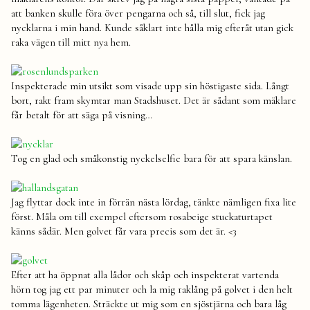
att banken skulle föra över pengarna och så, till slut, fick jag
nycklarna i min hand. Kunde såklart inte hålla mig efteråt utan gick
raka vägen till mitt nya hem.
Inspekterade min utsikt som visade upp sin höstigaste sida. Långt
bort, rakt fram skymtar man Stadshuset. Det är sådant som mäklare
får betalt för att säga på visning…
Tog en glad och småkonstig nyckelselfie bara för att spara känslan.
Jag flyttar dock inte in förrän nästa lördag, tänkte nämligen fixa lite
först. Måla om till exempel eftersom rosabeige stuckaturtapet
känns sådär. Men golvet får vara precis som det är. <3
Efter att ha öppnat alla lådor och skåp och inspekterat vartenda
hörn tog jag ett par minuter och la mig raklång på golvet i den helt
tomma lägenheten. Sträckte ut mig som en sjöstjärna och bara låg