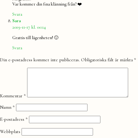
Var kommer din fina klänning från? ❤️
Svara
säger:
Sara
2019-11-17 kl. 00:14
Grattis till lägenheten! 🙂
Svara
Lämna
Din e-postadress kommer inte publiceras.
Obligatoriska fält är märkta
*
en
kommentar
Kommentar
*
Namn
*
E-postadress
*
Webbplats