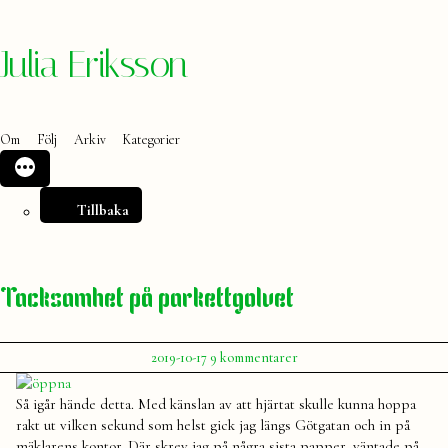
Hoppa
Julia Eriksson
till
innehåll
Om
Följ
Arkiv
Kategorier
Tillbaka
Tacksamhet på parkettgolvet
Publicerat
till
2019-10-17
9 kommentarer
av
Tacksamhet
Julia
på
Så igår hände detta. Med känslan av att hjärtat skulle kunna hoppa
parkettgolvet
rakt ut vilken sekund som helst gick jag längs Götgatan och in på
mäklarens kontor. Där skrev jag på några sista papper, väntade på