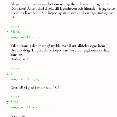
Åh påminner mig så mycket om när jag flyttade in i min lägenhet
förra året! Åkte också direkt till lägenheten och filmade när jag satte
nyckeln i låset hehe. Sen köpte jag sushi och åt på vardagsrumsgolvet
:))
Svara
säger:
Malin
2019-10-18 kl. 20:30
Vilken känsla det är att gå nycklarna till sitt alldeles egna hem !
Det är väldigt längesedan vi köpte vårt hus, men jag kommer ihåg
känslan.
Underbart!!
Svara
säger:
S
2019-10-20 kl. 15:25
Grattis!! Så glad för din skull! 🙂
Svara
säger:
Sima
2019-10-21 kl. 20:14
Åå grattis!