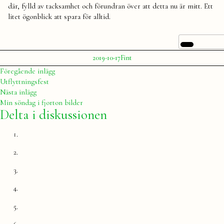
där, fylld av tacksamhet och förundran över att detta nu är mitt. Ett
litet ögonblick att spara för alltid.
Publicerat
Publicerat
Etiketter:
2019-10-17
Fint
av
i
Julia
Lägenhet
Inläggsnavigering
Föregående
Föregående inlägg
inlägg:
Utflyttningsfest
Nästa
Nästa inlägg
inlägg:
Min söndag i fjorton bilder
Delta i diskussionen