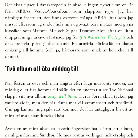
Det sista tipset i danskategorin är absolut ingen nyhet utan en låt
från ABBAs Voulez-Vous-album som släpptes 1979. Jag har
nämligen insett att det finns extremt många ABBA-låtar som jag
missat eftersom jag under hela min uppväxt bara matats med givna
klassiker som Mamma Mia och Super Trouper. Men efter en liten
djupgrävning i arkiven fastnade jag för
If It Wasn’t For The Nights
och
dess perfekt glättiga discosound. En utmärkt förfestlåt att dansa
omkring till hemma (och ja, hårborste som mick är helt okej till
denna).
Två album att äta middag till
När festen är över och man längtar efter lugn musik att snooza, äta
middag eller fixa hemma till så är det en enorm tur att The National
släppt sitt nya album
Sleep Well Beast
.
Deras förra skiva tycker jag
var lite sådär, men den här känns mer väl sammansatt och finstämd.
Om jag känner mig själv rätt kommer det här antagligen bli ett av
mina främsta soundtracks i höst.
Även en av mina absoluta favoritsångerskor har släppt ett album,
nämligen Susanne Sundfør. Hennes röst är verkligen helt otrolig och