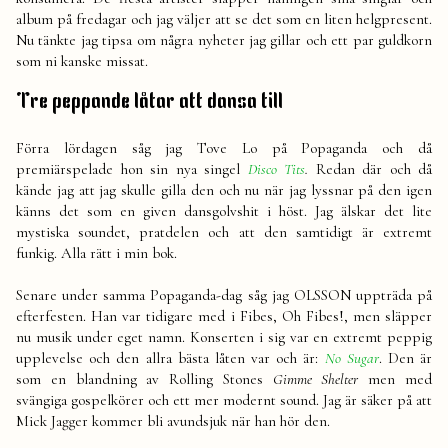
36
album på fredagar och jag väljer att se det som en liten helgpresent.
Nu tänkte jag tipsa om några nyheter jag gillar och ett par guldkorn
som ni kanske missat.
Tre peppande låtar att dansa till
Förra lördagen såg jag Tove Lo på Popaganda och då
premiärspelade hon sin nya singel
Disco Tits
.
Redan där och då
kände jag att jag skulle gilla den och nu när jag lyssnar på den igen
känns det som en given dansgolvshit i höst. Jag älskar det lite
mystiska soundet, pratdelen och att den samtidigt är extremt
funkig. Alla rätt i min bok.
Senare under samma Popaganda-dag såg jag OLSSON uppträda på
efterfesten. Han var tidigare med i Fibes, Oh Fibes!, men släpper
nu musik under eget namn. Konserten i sig var en extremt peppig
upplevelse och den allra bästa låten var och är:
No Sugar
. Den är
som en blandning av Rolling Stones
Gimme Shelter
men med
svängiga gospelkörer och ett mer modernt sound. Jag är säker på att
Mick Jagger kommer bli avundsjuk när han hör den.