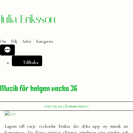
Hoppa
Julia Eriksson
till
innehåll
Om
Följ
Arkiv
Kategorier
Tillbaka
Musik för helgen vecka 36
Publicerat
till
2017-09-09
5 kommentarer
av
Musik
Julia
för
helgen
Lagom till varje veckoslut brukar det dyka upp ny musik att
vecka
konsumera. De flesta artister släpper nämligen sina singlar och