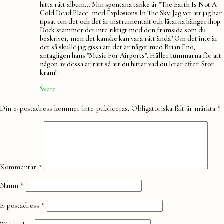
hitta rätt album… Min spontana tanke är "The Earth Is Not A
Cold Dead Place" med Explosions In The Sky. Jag vet att jag har
tipsat om det och det är instrumentalt och låtarna hänger ihop.
Dock stämmer det inte riktigt med den framsida som du
beskriver, men det kanske kan vara rätt ändå? Om det inte är
det så skulle jag gissa att det är något med Brian Eno,
antagligen hans "Music For Airports". Håller tummarna för att
någon av dessa är rätt så att du hittar vad du letar efter. Stor
kram!
Svara
Lämna
Din e-postadress kommer inte publiceras.
Obligatoriska fält är märkta
*
en
kommentar
Kommentar
*
Namn
*
E-postadress
*