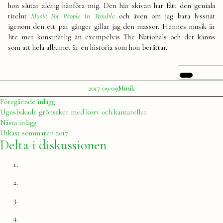
hon slutar aldrig hänföra mig. Den här skivan har fått den geniala
titelnt
Music For People In Trouble
och även om jag bara lyssnat
igenom den ett par gånger gillar jag den massor. Hennes musik är
lite mer konstnärlig än exempelvis The Nationals och det känns
som att hela albumet är en historia som hon berättar.
Publicerat
Publicerat
Etiketter:
2017-09-09
Musik
av
i
Julia
abba
,
Inläggsnavigering
Föregående
Föregående inlägg
musiktips
,
inlägg:
Ugnsbakade grönsaker med korv och kantareller
olsson
,
Nästa
Nästa inlägg
Spotify
,
inlägg:
Utkast sommaren 2017
susanne
Delta i diskussionen
sundfør
,
the
national
,
Tips
,
tove
lo