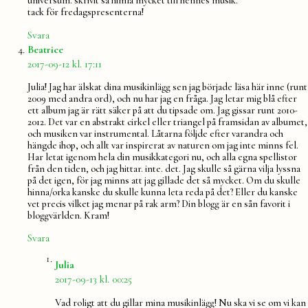
universum. skrivit så himla mycket till hennes musik.
tack för fredagspresenterna!
Svara
säger:
Beatrice
2017-09-12 kl. 17:11
Julia! Jag har älskat dina musikinlägg sen jag började läsa här inne (runt
2009 med andra ord), och nu har jag en fråga. Jag letar mig blå efter
ett album jag är rätt säker på att du tipsade om. Jag gissar runt 2010-
2012. Det var en abstrakt cirkel eller triangel på framsidan av albumet,
och musiken var instrumental. Låtarna följde efter varandra och
hängde ihop, och allt var inspirerat av naturen om jag inte minns fel.
Har letat igenom hela din musikkategori nu, och alla egna spellistor
från den tiden, och jag hittar. inte. det. Jag skulle så gärna vilja lyssna
på det igen, för jag minns att jag gillade det så mycket. Om du skulle
hinna/orka kanske du skulle kunna leta reda på det? Eller du kanske
vet precis vilket jag menar på rak arm? Din blogg är en sån favorit i
bloggvärlden. Kram!
Svara
säger:
Julia
2017-09-13 kl. 00:25
Vad roligt att du gillar mina musikinlägg! Nu ska vi se om vi kan