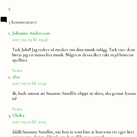
5 kommentarer
säger:
Johanna Andersson
2017-09-09 kl. 19:46
Tack Julia!! Jag tycker så mycket om dina musik-inlägg. Tack vare dem
hittar jag en massa bra musik. Några av dessa åker rakt in på höstens
spellista.
Svara
säger:
elsa
2017-09-10 kl. 10:42
åh, hade missat att Susanne Sundför släppt ny skiva, ska genast lyssna
in!
Svara
säger:
Ulrika
2017-09-10 kl. 20:15
ååååh Susanne Sundfør, när hon är som bäst är hon som ett eget litet