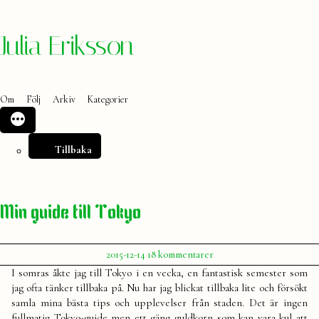
Hoppa
Julia Eriksson
till
innehåll
Om
Följ
Arkiv
Kategorier
Tillbaka
Min guide till Tokyo
Publicerat
till
2015-12-14
18 kommentarer
av
Min
Julia
I somras åkte jag till Tokyo i en vecka, en fantastisk semester som
guide
jag ofta tänker tillbaka på. Nu har jag blickat tillbaka lite och försökt
till
samla mina bästa tips och upplevelser från staden. Det är ingen
Tokyo
fullmatig Tokyo-guide men ett gäng guldkorn som kan vara kul att