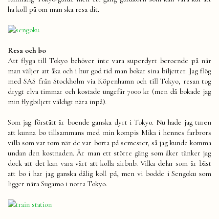
ha koll på om man ska resa dit.
Resa och bo
Att flyga till Tokyo behöver inte vara superdyrt beroende på när
man väljer att åka och i hur god tid man bokar sina biljetter. Jag flög
med SAS från Stockholm via Köpenhamn och till Tokyo, resan tog
drygt elva timmar och kostade ungefär 7000 kr (men då bokade jag
min flygbiljett väldigt nära inpå).
Som jag förstått är boende ganska dyrt i Tokyo. Nu hade jag turen
att kunna bo tillsammans med min kompis Mika i hennes farbrors
villa som var tom när de var borta på semester, så jag kunde komma
undan den kostnaden. Är man ett större gäng som åker tänker jag
dock att det kan vara värt att kolla airbnb. Vilka delar som är bäst
att bo i har jag ganska dålig koll på, men vi bodde i Sengoku som
ligger nära Sugamo i norra Tokyo.