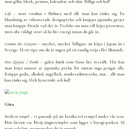
man gillar block, pennor, kalendrar och sånt. Billigt och kul!
Loft –
stort varuhus i Shibuya med allt man kan tänka sig. En
blandning av välsorterade designprylar och knäppa japanska grejer
man knappt förstår vad det är. Perfekt om man vill köpa presenter,
men obs väldigt stort så ha lite energi innan du går in.
Comme des Garçons
– mycket, mycket billigare att köpa i Japan än i
Sverige. Så ett tips om du är sugen på en randig tröja eller liknande.
Don Quijote / Donki
– galen butik som finns lite överallt. Här kan
man köpa massor av japanska prylar för nästan inga pengar alls.
Knäppt godis, alkohol, nagellack, maskeradutstyrslar, mat… allt man
kan tänka sig. Helt hysteriskt och kul!
Göra
Besök ett tempel –
vi passade på att besöka två tempel under vår resa.
Min favorit var Meiji jingū-templet som ligger i Yoyogi-parken. Så
stort och fint, promenaden dit är magisk.