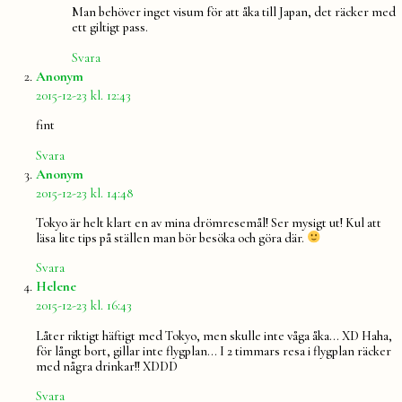
Man behöver inget visum för att åka till Japan, det räcker med
ett giltigt pass.
Svara
säger:
Anonym
2015-12-23 kl. 12:43
fint
Svara
säger:
Anonym
2015-12-23 kl. 14:48
Tokyo är helt klart en av mina drömresemål! Ser mysigt ut! Kul att
läsa lite tips på ställen man bör besöka och göra där.
Svara
säger:
Helene
2015-12-23 kl. 16:43
Låter riktigt häftigt med Tokyo, men skulle inte våga åka… XD Haha,
för långt bort, gillar inte flygplan… I 2 timmars resa i flygplan räcker
med några drinkar!! XDDD
Svara