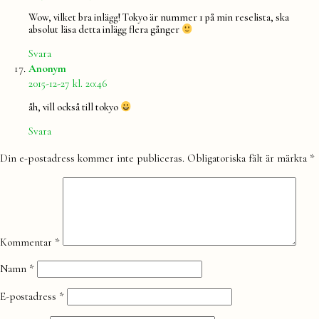
Wow, vilket bra inlägg! Tokyo är nummer 1 på min reselista, ska
absolut läsa detta inlägg flera gånger
Svara
säger:
Anonym
2015-12-27 kl. 20:46
åh, vill också till tokyo
Svara
Lämna
Din e-postadress kommer inte publiceras.
Obligatoriska fält är märkta
*
en
kommentar
Kommentar
*
Namn
*
E-postadress
*