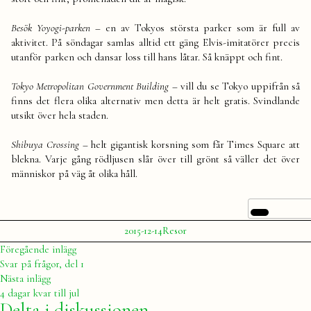
Besök Yoyogi-parken –
en av Tokyos största parker som är full av
aktivitet. På söndagar samlas alltid ett gäng Elvis-imitatörer precis
utanför parken och dansar loss till hans låtar. Så knäppt och fint.
Tokyo Metropolitan Government Building
– vill du se Tokyo uppifrån så
finns det flera olika alternativ men detta är helt gratis. Svindlande
utsikt över hela staden.
Shibuya Crossing –
helt gigantisk korsning som får Times Square att
blekna. Varje gång rödljusen slår över till grönt så väller det över
människor på väg åt olika håll.
Publicerat
Publicerat
Etiketter:
2015-12-14
Resor
av
i
Julia
Guide
,
Inläggsnavigering
Föregående
Föregående inlägg
japan
,
inlägg:
Svar på frågor, del 1
Resa
,
Nästa
Nästa inlägg
Tips
,
inlägg:
4 dagar kvar till jul
Tokyo
Delta i diskussionen