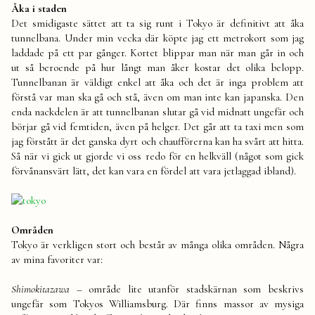
Åka i staden
Det smidigaste sättet att ta sig runt i Tokyo är definitivt att åka
tunnelbana. Under min vecka där köpte jag ett metrokort som jag
laddade på ett par gånger. Kortet blippar man när man går in och
ut så beroende på hur långt man åker kostar det olika belopp.
Tunnelbanan är väldigt enkel att åka och det är inga problem att
förstå var man ska gå och stå, även om man inte kan japanska. Den
enda nackdelen är att tunnelbanan slutar gå vid midnatt ungefär och
börjar gå vid femtiden, även på helger. Det går att ta taxi men som
jag förstått är det ganska dyrt och chaufförerna kan ha svårt att hitta.
Så när vi gick ut gjorde vi oss redo för en helkväll (något som gick
förvånansvärt lätt, det kan vara en fördel att vara jetlaggad ibland).
Områden
Tokyo är verkligen stort och består av många olika områden. Några
av mina favoriter var:
Shimokitazawa
– område lite utanför stadskärnan som beskrivs
ungefär som Tokyos Williamsburg. Där finns massor av mysiga