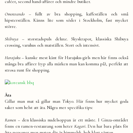
caféer, second hand-affärer och mindre butiker.
Omotesando
– fullt av bra shopping, kaffeställen och små
hipsterställen. Känns lite som söder i Stockholm, fast mycket
större.
Shibuya
– storstadspuls deluxe. Skyskrapor, klassiska Shibuya
crossing, varuhus och matställen. Stort och intensivt.
Harajuku
– kanske mest känt för Harajuku-girls men här finns också
många bra affärer (typ alla märken man kan komma på), perfekt att
strosa runt för shopping.
Äta
Gillar man mat så gillar man Tokyo. Här finns hur mycket goda
saker som helst att äta. Några mer specifika tips:
Ramen
– den klassiska nudelsoppan är ett måste. I Ginza-området
finns en ramen-restaurang som heter
Kagari
. Den har bara plats för
åtta personer men maten där är himmelsk, helt klart väntan.