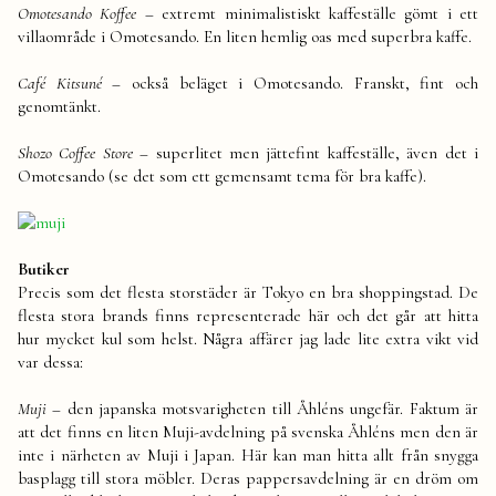
Omotesando Koffee
– extremt minimalistiskt kaffeställe gömt i ett
villaområde i Omotesando. En liten hemlig oas med superbra kaffe.
Café Kitsuné
– också beläget i Omotesando. Franskt, fint och
genomtänkt.
Shozo Coffee Store –
superlitet men jättefint kaffeställe, även det i
Omotesando (se det som ett gemensamt tema för bra kaffe).
Butiker
Precis som det flesta storstäder är Tokyo en bra shoppingstad. De
flesta stora brands finns representerade här och det går att hitta
hur mycket kul som helst. Några affärer jag lade lite extra vikt vid
var dessa:
Muji –
den japanska motsvarigheten till Åhléns ungefär. Faktum är
att det finns en liten Muji-avdelning på svenska Åhléns men den är
inte i närheten av Muji i Japan. Här kan man hitta allt från snygga
basplagg till stora möbler. Deras pappersavdelning är en dröm om