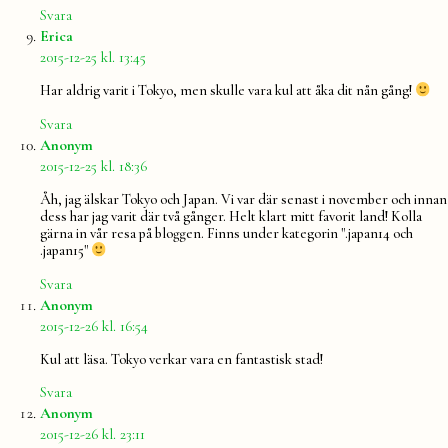
Svara
säger:
Erica
2015-12-25 kl. 13:45
Har aldrig varit i Tokyo, men skulle vara kul att åka dit nån gång!
Svara
säger:
Anonym
2015-12-25 kl. 18:36
Åh, jag älskar Tokyo och Japan. Vi var där senast i november och innan
dess har jag varit där två gånger. Helt klart mitt favorit land! Kolla
gärna in vår resa på bloggen. Finns under kategorin ".japan14 och
.japan15"
Svara
säger:
Anonym
2015-12-26 kl. 16:54
Kul att läsa. Tokyo verkar vara en fantastisk stad!
Svara
säger:
Anonym
2015-12-26 kl. 23:11