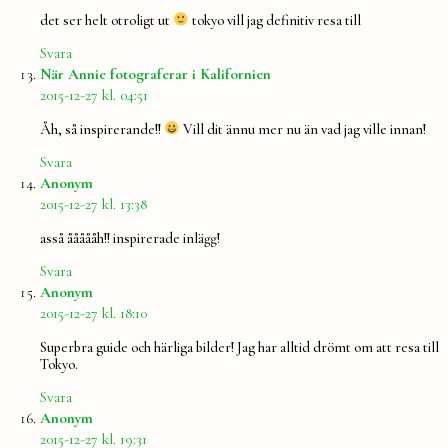
det ser helt otroligt ut
tokyo vill jag definitiv resa till
Svara
säger:
När Annie fotograferar i Kalifornien
2015-12-27 kl. 04:51
Åh, så inspirerande!!
Vill dit ännu mer nu än vad jag ville innan!
Svara
säger:
Anonym
2015-12-27 kl. 13:38
asså åååååh!! inspirerade inlägg!
Svara
säger:
Anonym
2015-12-27 kl. 18:10
Superbra guide och härliga bilder! Jag har alltid drömt om att resa till
Tokyo.
Svara
säger:
Anonym
2015-12-27 kl. 19:31