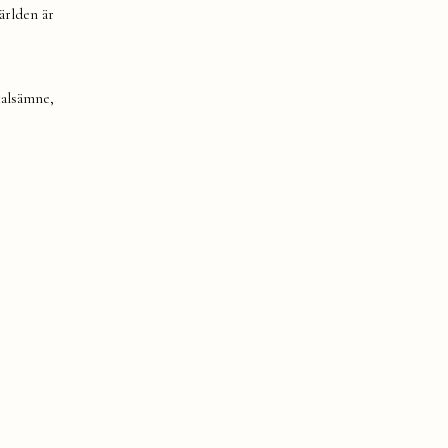
ärlden är
talsämne,