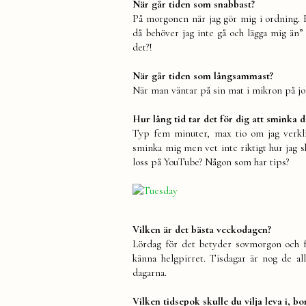
När går tiden som snabbast?
På morgonen när jag gör mig i ordning. El
då behöver jag inte gå och lägga mig än”
det?!
När går tiden som långsammast?
När man väntar på sin mat i mikron på jo
Hur lång tid tar det för dig att sminka d
Typ fem minuter, max tio om jag verklig
sminka mig men vet inte riktigt hur jag 
loss på YouTube? Någon som har tips?
Vilken är det bästa veckodagen?
Lördag för det betyder sovmorgon och fö
känna helgpirret. Tisdagar är nog de all
dagarna.
Vilken tidsepok skulle du vilja leva i, bo