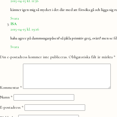
2015-04-15 kl. 11:36
känner igen mig så mycket i det där med att försöka gå och lägga sig
Svara
säger:
ISA
2015-04-15 kl. 19:16
haha agree på dammsugarpåsen! så jäkla primitiv grej, ovärt! men se fi
Svara
Lämna
Din e-postadress kommer inte publiceras.
Obligatoriska fält är märkta
*
en
kommentar
Kommentar
*
Namn
*
E-postadress
*