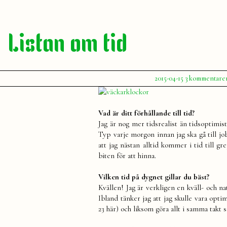
Listan om tid
Publicerat
2015-04-15
3 kommentare
av
Julia
Vad är ditt förhållande till tid?
Jag är nog mer tidsrealist än tidsoptimist
Typ varje morgon innan jag ska gå till job
att jag nästan alltid kommer i tid till gr
biten för att hinna.
Vilken tid på dygnet gillar du bäst?
Kvällen! Jag är verkligen en kväll- och 
Ibland tänker jag att jag skulle vara opti
23 här) och liksom göra allt i samma takt 