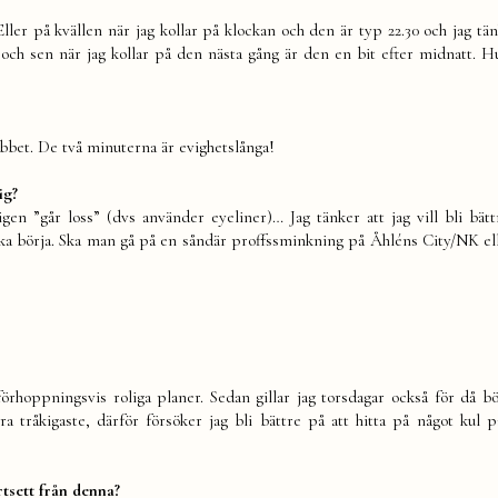
ler på kvällen när jag kollar på klockan och den är typ 22.30 och jag tän
 och sen när jag kollar på den nästa gång är den en bit efter midnatt. H
bbet. De två minuterna är evighetslånga!
ig?
en ”går loss” (dvs använder eyeliner)… Jag tänker att jag vill bli bätt
ska börja. Ska man gå på en såndär proffssminkning på Åhléns City/NK el
rhoppningsvis roliga planer. Sedan gillar jag torsdagar också för då b
ra tråkigaste, därför försöker jag bli bättre på att hitta på något kul p
rtsett från denna?