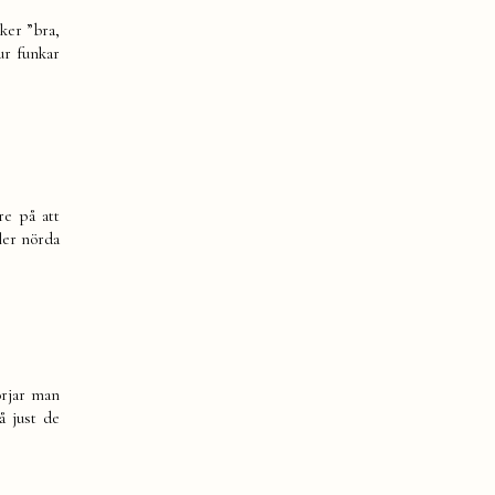
ker ”bra,
ur funkar
re på att
ler nörda
örjar man
å just de