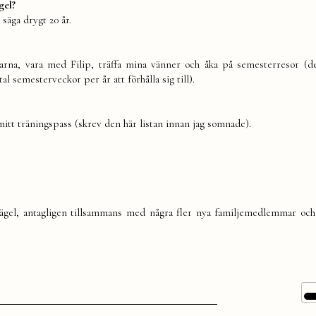
gel?
 säga drygt 20 år.
agarna, vara med Filip, träffa mina vänner och åka på semesterresor (de
 semesterveckor per år att förhålla sig till).
itt träningspass (skrev den här listan innan jag somnade).
prägel, antagligen tillsammans med några fler nya familjemedlemmar oc