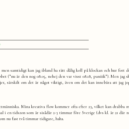
till
r
Listan
om
tid
 men samtidigt kan jag ibland ha rätt dålig koll på klockan och hur fort d
bet (”nu är den nog 08.05, nehej den var visst 08.18, paniiik”). Men jag s
ejer, särskilt om det är något viktigt, även om det kan innebära att jag jo
nattmänniska. Mina kreativa flow kommer ofta efter 23, vilket kan drabba 
mal i en tidszon som är sisådär 2-3 timmar före Sverige (dvs kl. är 21 där 
som nu fast två timmar tidigare, haha.