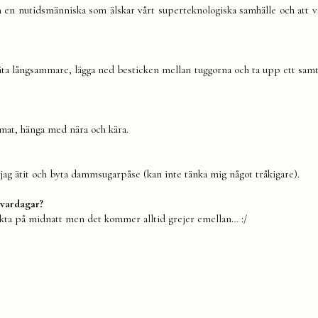
igen en nutidsmänniska som älskar vårt superteknologiska samhälle och att v
 äta långsammare, lägga ned besticken mellan tuggorna och ta upp ett sam
a mat, hänga med nära och kära.
jag ätit och byta dammsugarpåse (kan inte tänka mig något tråkigare).
 vardagar?
sikta på midnatt men det kommer alltid grejer emellan… :/