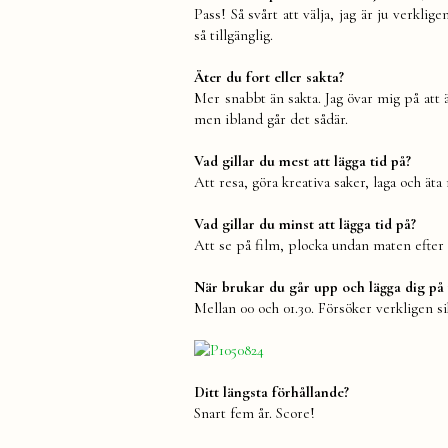
Pass! Så svårt att välja, jag är ju verkl
så tillgänglig.
Äter du fort eller sakta?
Mer snabbt än sakta. Jag övar mig på att
men ibland går det sådär.
Vad gillar du mest att lägga tid på?
Att resa, göra kreativa saker, laga och ät
Vad gillar du minst att lägga tid på?
Att se på film, plocka undan maten efter 
När brukar du går upp och lägga dig på
Mellan 00 och 01.30. Försöker verkligen 
Ditt längsta förhållande?
Snart fem år. Score!