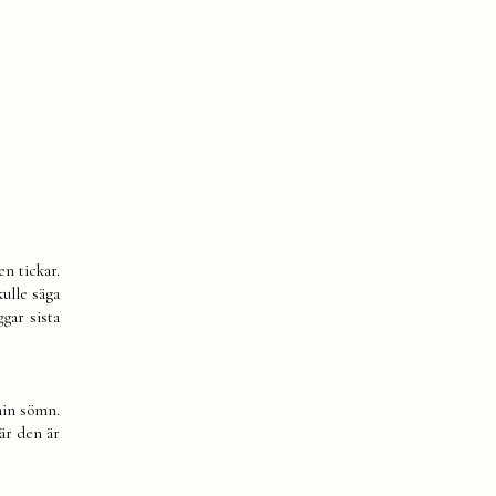
en tickar.
kulle säga
ggar sista
min sömn.
när den är