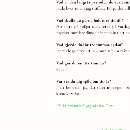
Vad är den längsta perioden du varit sin
Hela livet innan jag träffade Filip, det vill
Vad skulle du gärna haft mer tid till?
Att hitta på roliga aktiviteter på vard
mycket mer begränsat när man har ett antal
Vad gjorde du för tre timmar sedan?
Åt middag efter att ha kommit hem från m
Vad gör du om tre timmar?
Sover!
Var ser du dig själv om tio år?
I ett hem där jag fått sätta min egen 
kreativt yrke.
PS. Listan hittade jag här hos Flora.
Publicerat
Publicerat
2015-04-15
Listor