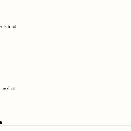
t blir så
h med ett