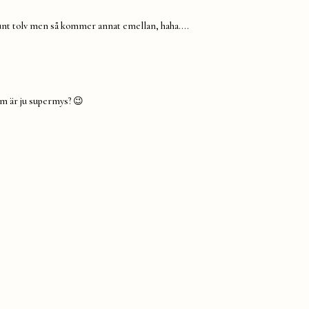
 runt tolv men så kommer annat emellan, haha….
lm är ju supermys? 😉