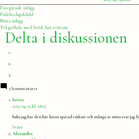
av
i
Julia
Inläggsnavigering
Föregående
Föregående inlägg
inlägg:
Födelsedagsklädd
Nästa
Nästa inlägg
inlägg:
Två grillade med bröd, fast tvärtom
Delta i diskussionen
3 kommentarer
säger:
lovisa
2015-04-15 kl. 08:15
haha jag har den här listan sparad i utkast och många av mina svar jag fy
Svara
säger:
Alexandra