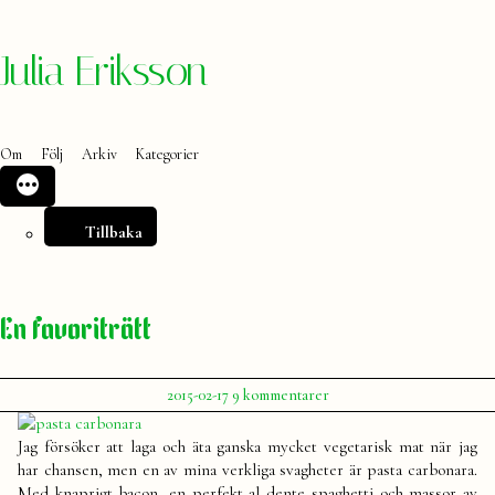
Hoppa
Julia Eriksson
till
innehåll
Om
Följ
Arkiv
Kategorier
Tillbaka
En favoriträtt
Publicerat
till
2015-02-17
9 kommentarer
av
En
Julia
favoriträtt
Jag försöker att laga och äta ganska mycket vegetarisk mat när jag
har chansen, men en av mina verkliga svagheter är pasta carbonara.
Med knaprigt bacon, en perfekt al dente spaghetti och massor av