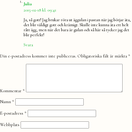
säger:
Julia
2015-02-18 kl. 09:41
Ja, så gott! Jag brukar röra ut äggulan i pastan när jag börjar äta,
det blir väldigt gott och krämigt. Skulle inte kunna äta ett helt
rått ägg, men när det bara är gulan och så här så tycker jag det
blir perfekt!
Svara
Lämna
Din e-postadress kommer inte publiceras.
Obligatoriska fält är märkta
*
en
kommentar
Kommentar
*
Namn
*
E-postadress
*
Webbplats