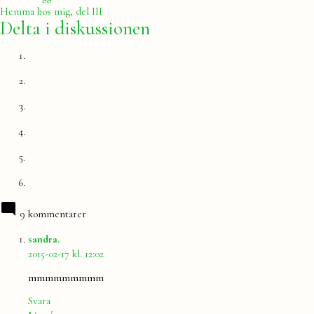
inlägg:
Hemma hos mig, del III
Delta i diskussionen
9 kommentarer
säger:
sandra.
2015-02-17 kl. 12:02
mmmmmmmmm
Svara