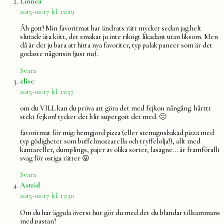
säger:
Linnéa
2015-02-17 kl. 12:29
Åh gott! Min favoritmat har ändrats rätt mycket sedan jag helt
slutade äta kött, det smakar ju inte riktigt likadant utan liksom. Men
då är det ju bara att hitta nya favoriter, typ palak paneer som är det
godaste någonsin (just nu).
Svara
säger:
elise
2015-02-17 kl. 12:57
om du VILL kan du pröva att göra det med fejkon nångång. hårttt
stekt fejkon! tycker det blir supergott det med. 🙂
favoritmat för mig: hemgjord pizza (eller stenugnsbakad pizza med
typ gödigheter som buffelmozzarella och tryffelolja!), allt med
kantareller, dumplings, pajer av olika sorter, lasagne… är framförallt
svag för ostiga rätter 😛
Svara
säger:
Astrid
2015-02-17 kl. 13:30
Om du har äggula överst hur gör du med det du blandar tillsammans
med pastan?