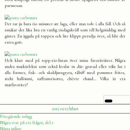
parmesan.
Det tar ju bara tio minuter att laga, eller max tolv i alla fall. Och så
smakar det lika bra en vanlig tisdagskväll som till helgmiddag med
gäster. En äggula på toppen och lite klippt persilja över, så blir det
extra gott.
Helt klart med på topp-tio-listan över mina favoriträtter. Några
andra matkärlekar som också kvalar in där: gravad eller rökt lax i
alla former, fisk- och skaldjursgryta, råbiff med pommes frites,
stekt halloumi, saffransrisotto, chèvre chaud… Vilka är era
matfavoriter?
Publicerat
Publicerat
2015-02-17
Ätbart
av
i
Julia
Inläggsnavigering
Föregående
Föregående inlägg
inlägg:
Några svar på era frågor, del 2
Nästa
Nästa inlägg