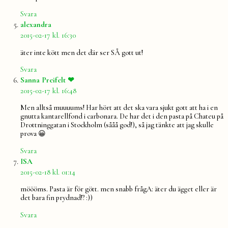
Svara
säger:
alexandra
2015-02-17 kl. 16:30
äter inte kött men det där ser SÅ gott ut!
Svara
säger:
Sanna Preifelt ❤
2015-02-17 kl. 16:48
Men alltså muuuums! Har hört att det ska vara sjukt gott att ha i en
gnutta kantarellfond i carbonara. De har det i den pasta på Chateu på
Drottninggatan i Stockholm (sååå god!), så jag tänkte att jag skulle
prova 😀
Svara
säger:
ISA
2015-02-18 kl. 01:14
möööms. Pasta är för gött. men snabb frågA: äter du ägget eller är
det bara fin prydnad!? :))
Svara