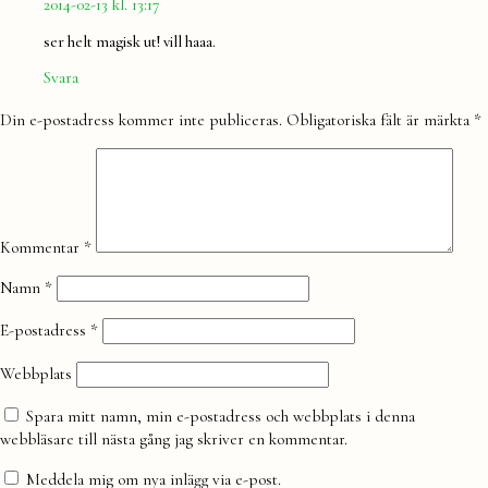
2014-02-13 kl. 13:17
ser helt magisk ut! vill haaa.
Svara
Lämna
Din e-postadress kommer inte publiceras.
Obligatoriska fält är märkta
*
en
kommentar
Kommentar
*
Namn
*
E-postadress
*
Webbplats
Spara mitt namn, min e-postadress och webbplats i denna
webbläsare till nästa gång jag skriver en kommentar.
Meddela mig om nya inlägg via e-post.