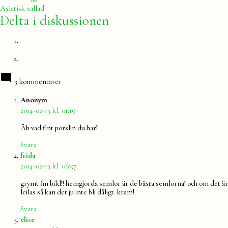
inlägg:
Asiatisk sallad
Delta i diskussionen
3 kommentarer
säger:
Anonym
2014-02-13 kl. 01:19
Åh vad fint porslin du har!
Svara
säger:
frida
2014-02-13 kl. 06:57
grymt fin bild!! hemgjorda semlor är de bästa semlorna! och om det är
leilas så kan det ju inte bli dåligt. kram!
Svara
säger:
elise