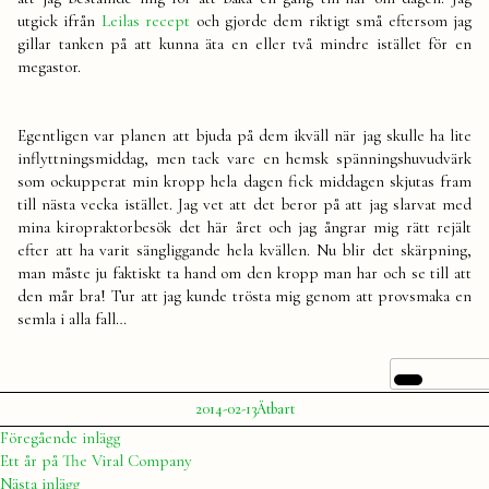
utgick ifrån
Leilas recept
och gjorde dem riktigt små eftersom jag
gillar tanken på att kunna äta en eller två mindre istället för en
megastor.
Egentligen var planen att bjuda på dem ikväll när jag skulle ha lite
inflyttningsmiddag, men tack vare en hemsk spänningshuvudvärk
som ockupperat min kropp hela dagen fick middagen skjutas fram
till nästa vecka istället. Jag vet att det beror på att jag slarvat med
mina kiropraktorbesök det här året och jag ångrar mig rätt rejält
efter att ha varit sängliggande hela kvällen. Nu blir det skärpning,
man måste ju faktiskt ta hand om den kropp man har och se till att
den mår bra! Tur att jag kunde trösta mig genom att provsmaka en
semla i alla fall…
Publicerat
Publicerat
2014-02-13
Ätbart
av
i
Julia
Inläggsnavigering
Föregående
Föregående inlägg
inlägg:
Ett år på The Viral Company
Nästa
Nästa inlägg