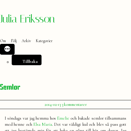
Hoppa
Julia Eriksson
till
innehåll
Om
Följ
Arkiv
Kategorier
Tillbaka
Semlor
Publicerat
till
2014-02-13
3 kommentarer
av
Semlor
Julia
I söndags var jag hemma hos
Emelie
och bakade semlor tillsammans
med henne och
Elsa Maria
. Det var väldigt kul och blev så pass gott
att jag bestämde mig för att baka en gång till här om dagen. Jag