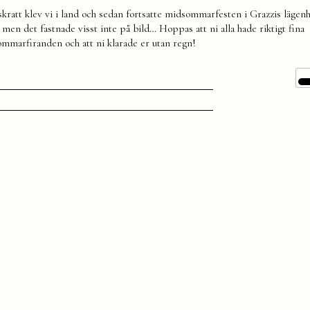
 skratt klev vi i land och sedan fortsatte midsommarfesten i Grazzis läge
en det fastnade visst inte på bild… Hoppas att ni alla hade riktigt fina
mmarfiranden och att ni klarade er utan regn!
t