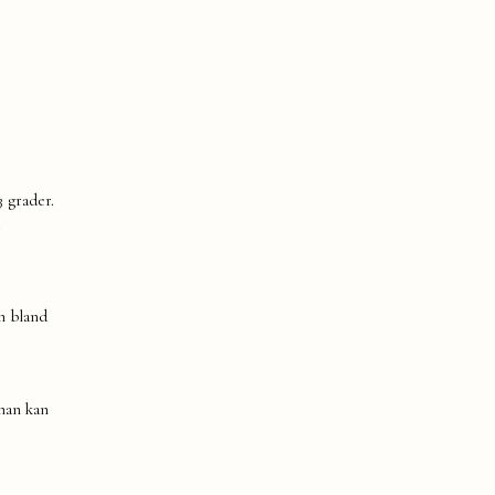
3 grader.
.
am bland
man kan