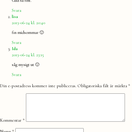
Gud så fint.
Svara
säger:
lisa
2013-06-24 kl. 20:40
fin midsommar 🙂
Svara
säger:
Ida
2013-06-24 kl. 23:15
såg mysigt ut 🙂
Svara
Lämna
Din e-postadress kommer inte publiceras.
Obligatoriska fält är märkta
*
en
kommentar
Kommentar
*
Namn
*