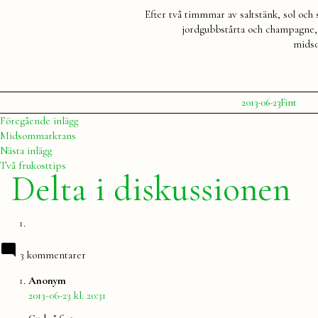
Efter två timmmar av saltstänk, sol och
jordgubbstårta och champagne, m
midso
Publicerat
Publicera
2013-06-23
Fint
av
i
Julia
Inläggsnavigering
Föregående
Föregående inlägg
inlägg:
Midsommarkrans
Nästa
Nästa inlägg
inlägg:
Två frukosttips
Delta i diskussionen
3 kommentarer
säger:
Anonym
2013-06-23 kl. 20:31