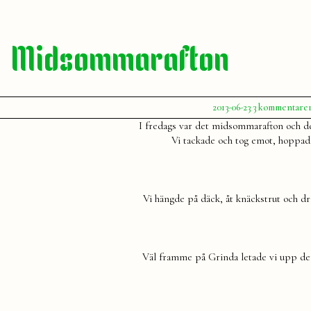
Midsommarafton
Publicerat
2013-06-23
3 kommentare
av
Julia
I fredags var det midsommarafton och dett
Vi tackade och tog emot, hoppad
Vi hängde på däck, åt knäckstrut och dr
Väl framme på Grinda letade vi upp de