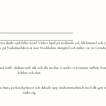
till
r
Midsommarafton
a skulle självfallet firas! Vädret bjöd på strålande sol, blå himmel och 2
e på Vaxholmsbåten ut mot Stockholms skärgård och målet var ön Grinda
ack kaffe, diskuterade allt och alla medan vi under två timmar tuffade fr
kobbar och skär.
n bästa picknickplatsen och dukade upp midsommarlunch med allt gott 
tänka sig.