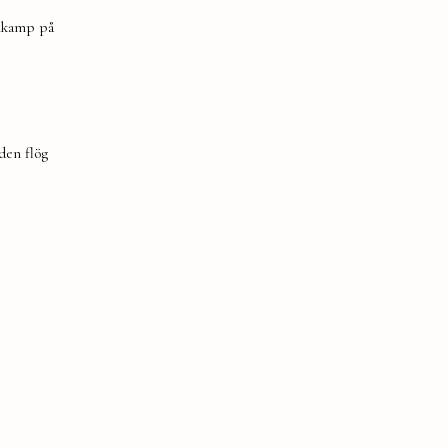
emkamp på
den flög