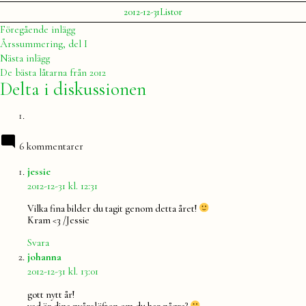
Publicerat
Publicerat
2012-12-31
Listor
av
i
Julia
Inläggsnavigering
Föregående
Föregående inlägg
inlägg:
Årssummering, del I
Nästa
Nästa inlägg
inlägg:
De bästa låtarna från 2012
Delta i diskussionen
6 kommentarer
säger:
jessie
2012-12-31 kl. 12:31
Vilka fina bilder du tagit genom detta året!
Kram <3 /Jessie
Svara
säger:
johanna
2012-12-31 kl. 13:01
gott nytt år!