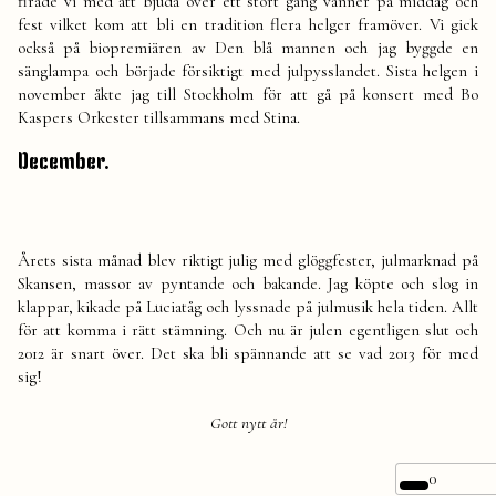
firade vi med att bjuda över ett stort gäng vänner på middag och
fest vilket kom att bli en tradition flera helger framöver. Vi gick
också på biopremiären av Den blå mannen och jag byggde en
sänglampa och började försiktigt med julpysslandet. Sista helgen i
november åkte jag till Stockholm för att gå på konsert med Bo
Kaspers Orkester tillsammans med Stina.
December.
Årets sista månad blev riktigt julig med glöggfester, julmarknad på
Skansen, massor av pyntande och bakande. Jag köpte och slog in
klappar, kikade på Luciatåg och lyssnade på julmusik hela tiden. Allt
för att komma i rätt stämning. Och nu är julen egentligen slut och
2012 är snart över. Det ska bli spännande att se vad 2013 för med
sig!
Gott nytt år!
0