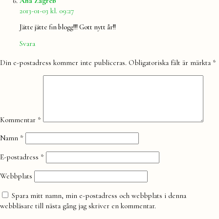
Ana Zagreb
2013-01-03 kl. 09:27
Jätte jätte fin blogg!!! Gott nytt år!!
Svara
Lämna
Din e-postadress kommer inte publiceras.
Obligatoriska fält är märkta
*
en
kommentar
Kommentar
*
Namn
*
E-postadress
*
Webbplats
Spara mitt namn, min e-postadress och webbplats i denna
webbläsare till nästa gång jag skriver en kommentar.