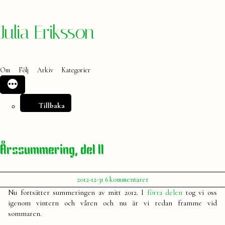
Hoppa
Julia Eriksson
till
innehåll
Om
Följ
Arkiv
Kategorier
Tillbaka
Årssummering, del II
Publicerat
till
2012-12-31
6 kommentarer
av
Årssummering,
Julia
Nu fortsätter summeringen av mitt 2012. I
förra delen
tog vi oss
del
igenom vintern och våren och nu är vi redan framme vid
II
sommaren.