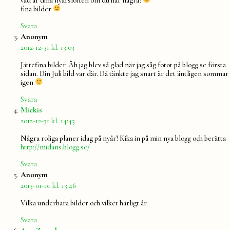
vad är dina nyårslöften om du har några?
fina bilder
Svara
säger:
Anonym
2012-12-31 kl. 13:03
Jättefina bilder. Åh jag blev så glad när jag såg fotot på blogg.se första
sidan. Din Juli bild var där. Då tänkte jag snart är det äntligen sommar
igen
Svara
säger:
Mickis
2012-12-31 kl. 14:45
Några roliga planer idag på nyår? Kika in på min nya blogg och berätta
http://midans.blogg.se/
Svara
säger:
Anonym
2013-01-01 kl. 13:46
Vilka underbara bilder och vilket härligt år.
Svara
säger: