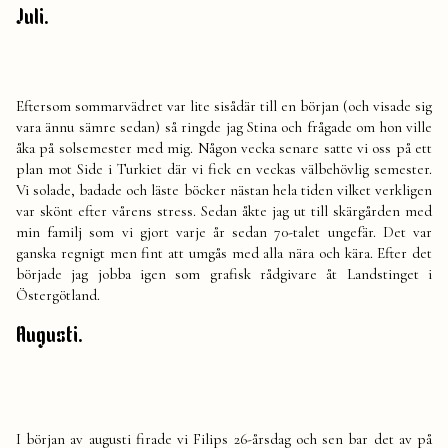
Juli.
Eftersom sommarvädret var lite sisådär till en början (och visade sig
vara ännu sämre sedan) så ringde jag Stina och frågade om hon ville
åka på solsemester med mig. Någon vecka senare satte vi oss på ett
plan mot Side i Turkiet där vi fick en veckas välbehövlig semester.
Vi solade, badade och läste böcker nästan hela tiden vilket verkligen
var skönt efter vårens stress. Sedan åkte jag ut till skärgården med
min familj som vi gjort varje år sedan 70-talet ungefär. Det var
ganska regnigt men fint att umgås med alla nära och kära. Efter det
började jag jobba igen som grafisk rådgivare åt Landstinget i
Östergötland.
Augusti.
I början av augusti firade vi Filips 26-årsdag och sen bar det av på