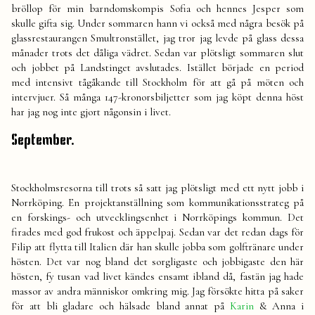
bröllop för min barndomskompis Sofia och hennes Jesper som
skulle gifta sig. Under sommaren hann vi också med några besök på
glassrestaurangen Smultronstället, jag tror jag levde på glass dessa
månader trots det dåliga vädret. Sedan var plötsligt sommaren slut
och jobbet på Landstinget avslutades. Istället började en period
med intensivt tågåkande till Stockholm för att gå på möten och
intervjuer. Så många 147-kronorsbiljetter som jag köpt denna höst
har jag nog inte gjort någonsin i livet.
September.
Stockholmsresorna till trots så satt jag plötsligt med ett nytt jobb i
Norrköping. En projektanställning som kommunikationsstrateg på
en forskings- och utvecklingsenhet i Norrköpings kommun. Det
firades med god frukost och äppelpaj. Sedan var det redan dags för
Filip att flytta till Italien där han skulle jobba som golftränare under
hösten. Det var nog bland det sorgligaste och jobbigaste den här
hösten, fy tusan vad livet kändes ensamt ibland då, fastän jag hade
massor av andra människor omkring mig. Jag försökte hitta på saker
för att bli gladare och hälsade bland annat på
Karin
& Anna i