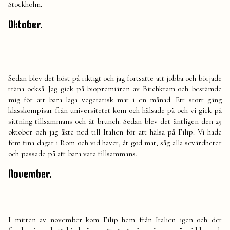
Stockholm.
Oktober.
Sedan blev det höst på riktigt och jag fortsatte att jobba och började
träna också. Jag gick på biopremiären av Bitchkram och bestämde
mig för att bara laga vegetarisk mat i en månad. Ett stort gäng
klasskompisar från universitetet kom och hälsade på och vi gick på
sittning tillsammans och åt brunch. Sedan blev det äntligen den 25
oktober och jag åkte ned till Italien för att hälsa på Filip. Vi hade
fem fina dagar i Rom och vid havet, åt god mat, såg alla sevärdheter
och passade på att
bara
vara tillsammans.
November.
I mitten av november kom Filip hem från Italien igen och det