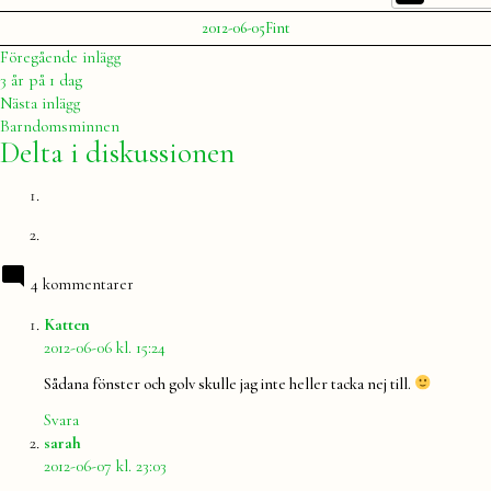
Publicerat
Publicerat
2012-06-05
Fint
av
i
Julia
Inläggsnavigering
Föregående
Föregående inlägg
inlägg:
3 år på 1 dag
Nästa
Nästa inlägg
inlägg:
Barndomsminnen
Delta i diskussionen
4 kommentarer
säger:
Katten
2012-06-06 kl. 15:24
Sådana fönster och golv skulle jag inte heller tacka nej till.
Svara
säger:
sarah
2012-06-07 kl. 23:03