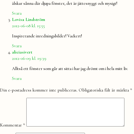
älskar sånna där djupa fönster, det är jättesnyggt och mysigt!
Svara
säger:
Lovisa Lindström
2012-06-08 kl. 15:55
Inspirerande inredningsbilder! Vackert!
Svara
säger:
aliciasivert
2012-06-09 kl. 19:39
Alltså ett fönster som går att sitta i har jag drömt om i hela mitt liv.
Svara
Lämna
Din e-postadress kommer inte publiceras.
Obligatoriska fält är märkta
*
en
kommentar
Kommentar
*