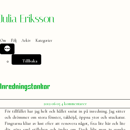
Hoppa
Julia Eriksson
till
innehåll
Om
Följ
Arkiv
Kategorier
Tillbaka
Inredningstankar
Publicerat
till
2012-06-05
4 kommentarer
av
Inredningstankar
Julia
För tillfället har jag helt och hållet snöat in på inredning. Jag sitter
och drömmer om stora fönster, takhöjd, öppna ytor och stuckatur.
Fingrarna kliar av lust efter att renovera något, fixa lite här och lite
där, göra små stilleben och ändra om. Dock blir man ju ganska