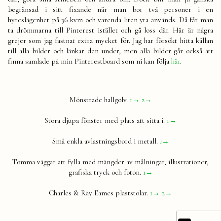
begränsad i sitt fixande när man bor två personer i en
hyreslägenhet på 36 kvm och varenda liten yta används. Då får man
ta drömmarna till Pinterest istället och gå loss där. Här är några
grejer som jag fastnat extra mycket för. Jag har försökt hitta källan
till alla bilder och länkar den under, men alla bilder går också att
finna samlade på min Pinterestboard som ni kan följa
här
.
Mönstrade hallgolv.
1
→
2
→
Stora djupa fönster med plats att sitta i.
1→
Små enkla avlastningsbord i metall.
1→
Tomma väggar att fylla med mängder av målningar, illustrationer,
grafiska tryck och foton.
1
→
Charles & Ray Eames plaststolar.
1
→
2
→