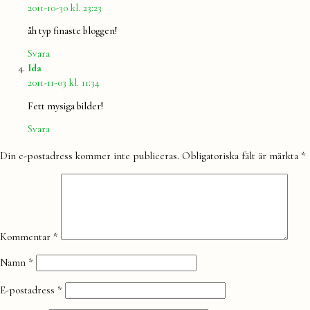
2011-10-30 kl. 23:23
åh typ finaste bloggen!
Svara
säger:
Ida
2011-11-03 kl. 11:34
Fett mysiga bilder!
Svara
Lämna
Din e-postadress kommer inte publiceras.
Obligatoriska fält är märkta
*
en
kommentar
Kommentar
*
Namn
*
E-postadress
*