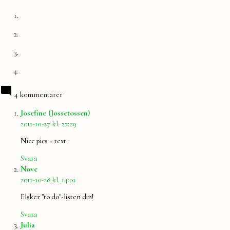
4 kommentarer
säger:
Josefine (Jossetossen)
2011-10-27 kl. 22:29
Nice pics + text.
Svara
säger:
Nøve
2011-10-28 kl. 14:01
Elsker "to do"-listen din!
Svara
säger:
Julia