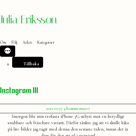
Hoppa
Julia Eriksson
till
innehåll
Om
Följ
Arkiv
Kategorier
Tillbaka
Instagram III
Publicerat
till
2011-10-27
4 kommentarer
av
Instagram
Julia
Imorgon blir min trofasta iPhone 3G utbytt mot en betydligt
III
snabbare och fräschare variant. Därför tänkte jag att vi skulle kika
på lite bilder jag tagit med denna den senaste tiden, innan det är
dags för den att gå i pension!