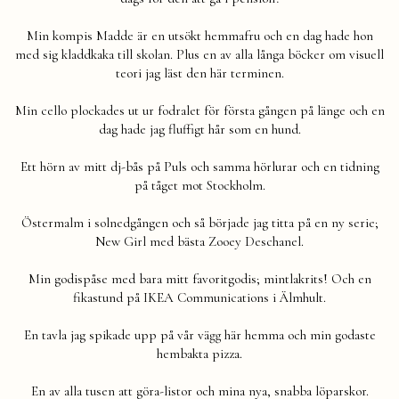
Min kompis Madde är en utsökt hemmafru och en dag hade hon
med sig kladdkaka till skolan. Plus en av alla långa böcker om visuell
teori jag läst den här terminen.
Min cello plockades ut ur fodralet för första gången på länge och en
dag hade jag fluffigt hår som en hund.
Ett hörn av mitt dj-bås på Puls och samma hörlurar och en tidning
på tåget mot Stockholm.
Östermalm i solnedgången och så började jag titta på en ny serie;
New Girl med bästa Zooey Deschanel.
Min godispåse med bara mitt favoritgodis; mintlakrits! Och en
fikastund på IKEA Communications i Älmhult.
En tavla jag spikade upp på vår vägg här hemma och min godaste
hembakta pizza.
En av alla tusen att göra-listor och mina nya, snabba löparskor.