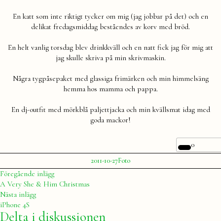
En katt som inte riktigt tycker om mig (jag jobbar på det) och en
delikat fredagsmiddag beståendes av korv med bröd.
En helt vanlig torsdag blev drinkkväll och en natt fick jag för mig att
jag skulle skriva på min skrivmaskin.
Några tygpåsepaket med glassiga frimärken och min himmelsäng
hemma hos mamma och pappa.
En dj-outfit med mörkblå paljettjacka och min kvällsmat idag med
goda mackor!
0
Publicerat
Publicerat
2011-10-27
Foto
av
i
Julia
Inläggsnavigering
Föregående
Föregående inlägg
inlägg:
A Very She & Him Christmas
Nästa
Nästa inlägg
inlägg:
iPhone 4S
Delta i diskussionen