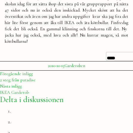
skolan idag för att sätta ihop det sista på vår grupprapport på nätta
47 sidor och nu är också den inskickad. Mycket skönt att ha det
överstökat och även om jag har andra uppgifter kvar ska jag fira det
här lite först genom att åka till IKEA och äta köttbullar. Finfredag
fick det bli också. En gammal klänning och finskorna till det. Ny
jacka har jag också, med luva och allt! Nu kurrar magen, så mot
köttbullarna!
Publicerat
Publicerat
2010-10-15
Garderoben
av
i
Julia
Inläggsnavigering
Föregående
Föregående inlägg
inlägg:
2 steg från paradise
Nästa
Nästa inlägg
inlägg:
IKEA Garderob
Delta i diskussionen