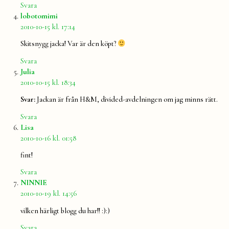
Svara
säger:
lobotomimi
2010-10-15 kl. 17:14
Skitsnygg jacka! Var är den köpt?
Svara
säger:
Julia
2010-10-15 kl. 18:34
Svar:
Jackan är från H&M, divided-avdelningen om jag minns rätt.
Svara
säger:
Lisa
2010-10-16 kl. 01:58
fint!
Svara
säger:
NINNIE
2010-10-19 kl. 14:56
vilken härligt blogg du har!! :):)
Svara