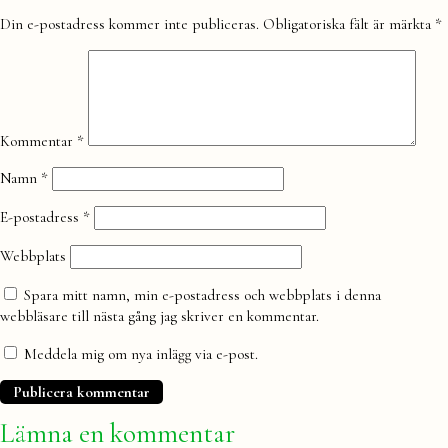
Lämna
Din e-postadress kommer inte publiceras.
Obligatoriska fält är märkta
*
en
kommentar
Kommentar
*
Namn
*
E-postadress
*
Webbplats
Spara mitt namn, min e-postadress och webbplats i denna
webbläsare till nästa gång jag skriver en kommentar.
Meddela mig om nya inlägg via e-post.
Lämna en kommentar