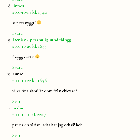
säger:
linnea
2010-10-19 kl. 15:40
supersnyggt!
Svara
säger:
Denise - personlig modeblogg
2010-10-20 kl. 16:55
Snygg outfit
Svara
säger:
annie
2010-10-22 kl. 16:56
vilka fina skor! är dom från chicy.se?
Svara
säger:
malin
2010-11-10 kl. 22:57
precis en sådan jacka har jag också! heh
Svara