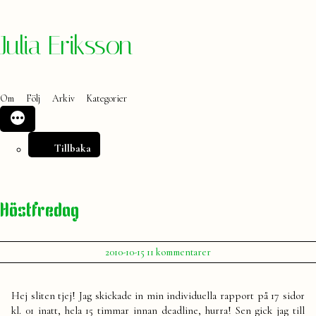
Hoppa
Julia Eriksson
till
innehåll
Om
Följ
Arkiv
Kategorier
Tillbaka
Höstfredag
Publicerat
till
2010-10-15
11 kommentarer
av
Höstfredag
Julia
Hej sliten tjej! Jag skickade in min individuella rapport på 17 sidor
kl. 01 inatt, hela 15 timmar innan deadline, hurra! Sen gick jag till