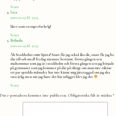
Svara
säger:
Lisa
2010-10-03 kl. 23:15
låter som en superfin helg!
Svara
säger:
Belinda
2010-10-05 kl. 21:33
Åh Stockholm i mitt hjärta! Snart får jag också åka dit, snart får jag bo
där till och med! fredag närmare bestämt. första gången sen
midsommar som jag är i stockholm och första gången sen jag började
på gymnasiet som jag kommer på där på riktigt om man inte räknar
ett par spridda månader. har inte kännt mig jättetaggad om jag ska
vara ärlig men när jag läste det här inlägget blev jag det
Svara
Lämna
Din e-postadress kommer inte publiceras.
Obligatoriska fält är märkta
*
en
kommentar