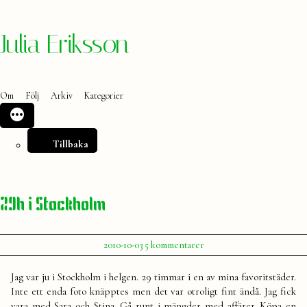
Hoppa
Julia Eriksson
till
innehåll
Om
Följ
Arkiv
Kategorier
Tillbaka
29h i Stockholm
Publicerat
till
2010-10-03
5 kommentarer
av
29h
Julia
i
Jag var ju i Stockholm i helgen. 29 timmar i en av mina favoritstäder.
Stockholm
Inte ett enda foto knäpptes men det var otroligt fint ändå. Jag fick
vara med Sara och Stina. Gå runt i mängder med affärer. Köpa en