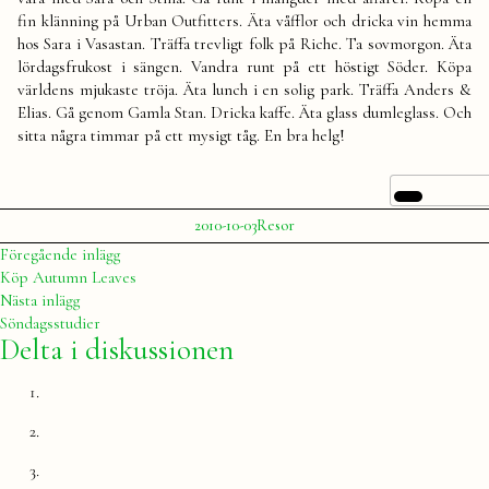
fin klänning på Urban Outfitters. Äta våfflor och dricka vin hemma
hos Sara i Vasastan. Träffa trevligt folk på Riche. Ta sovmorgon. Äta
lördagsfrukost i sängen. Vandra runt på ett höstigt Söder. Köpa
världens mjukaste tröja. Äta lunch i en solig park. Träffa Anders &
Elias. Gå genom Gamla Stan. Dricka kaffe. Äta glass dumleglass. Och
sitta några timmar på ett mysigt tåg. En bra helg!
Publicerat
Publicerat
2010-10-03
Resor
av
i
Julia
Inläggsnavigering
Föregående
Föregående inlägg
inlägg:
Köp Autumn Leaves
Nästa
Nästa inlägg
inlägg:
Söndagsstudier
Delta i diskussionen