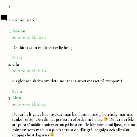
5 kommentarer
säger:
Jorunn
2010-10-03 kl. 19:07
Det låter som en jättetrevlig helg!
Svara
säger:
ella
2010-10-03 kl. 21:29
du glömde skriva om det underbara arbetspasset på trappan;)
Svara
säger:
Linn
2010-10-03 kl. 21:44
Det är helt galet hur mycket man kan hinna med på en helg, när man
tänker efter. Och din lät ju nästan oförskämt härlig
Det är perfekt
att göra sånahär småresor nu på hösten, de blir som små ljusa, varma
minnen som man kan plocka fram de där grå, regniga och allmänt
deppiga höstdagarna