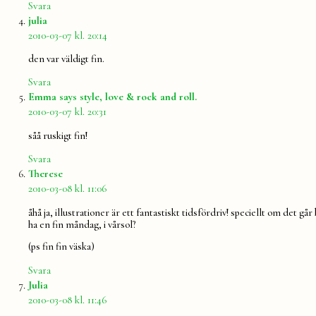
Svara
säger:
julia
2010-03-07 kl. 20:14
den var väldigt fin.
Svara
säger:
Emma says style, love & rock and roll.
2010-03-07 kl. 20:31
såå ruskigt fin!
Svara
säger:
Therese
2010-03-08 kl. 11:06
åhå ja, illustrationer är ett fantastiskt tidsfördriv! speciellt om det går
ha en fin måndag, i vårsol?
(ps fin fin väska)
Svara
säger:
Julia
2010-03-08 kl. 11:46