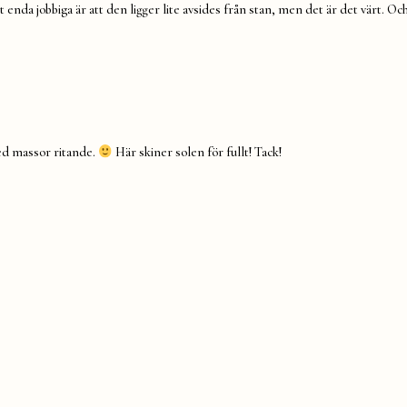
et enda jobbiga är att den ligger lite avsides från stan, men det är det värt. Och
 med massor ritande.
Här skiner solen för fullt! Tack!