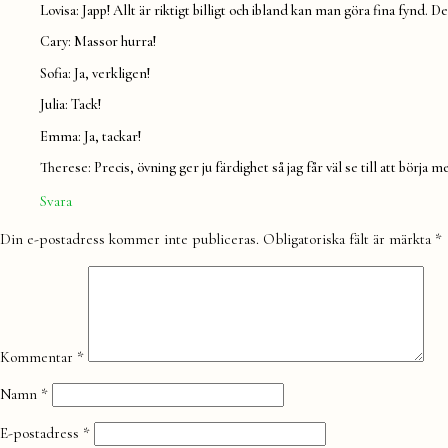
Lovisa: Japp! Allt är riktigt billigt och ibland kan man göra fina fynd. D
Cary: Massor hurra!
Sofia: Ja, verkligen!
Julia: Tack!
Emma: Ja, tackar!
Therese: Precis, övning ger ju färdighet så jag får väl se till att börja
Svara
Lämna
Din e-postadress kommer inte publiceras.
Obligatoriska fält är märkta
*
en
kommentar
Kommentar
*
Namn
*
E-postadress
*