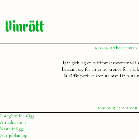
Vinrött
Publicerat
2010-03-07
7 kommentare
av
Julia
Igår gick jag en tvåtimmarspromenad i 
bestämt sig för att ta tio kronor för alla
är sådär perfekt stor att man får plat
Publicerat
Publicerat
2010-03-07
Garderoben
av
i
Julia
Inläggsnavigering
Föregående
Föregående inlägg
inlägg:
An Education
Nästa
Nästa inlägg
inlägg:
Här jobbar jag