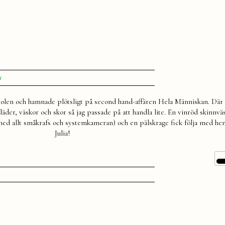
till
r
Vinrött
solen och hamnade plötsligt på second hand-affären Hela Människan. Där
 kläder, väskor och skor så jag passade på att handla lite. En vinröd skinnv
s med allt småkrafs och systemkameran) och en pälskrage fick följa med he
Julia!