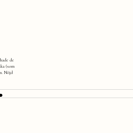
 hade de
äska (som
m. Nöjd