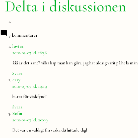
Delta i diskussionen
7 kommentarer
säger:
lovisa
2010-03-07 kl. 18:56
ååå är det sant?! vilka kap man kan göra. jag har aldrig varit på hela m
Svara
säger:
cary
2010-03-07 kl. 19:19
hurra för väskfynd!
Svara
säger:
Sofia
2010-03-07 kl. 20:09
Det var en väldigt fin väska du hittade dig!