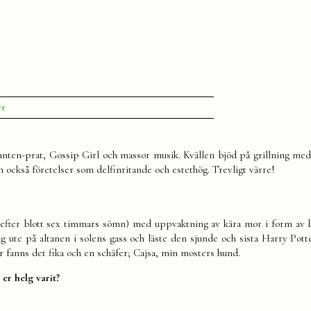
till
er
Min
helg
anten-prat, Gossip Girl och massor musik. Kvällen bjöd på grillning med
 också företelser som delfinritande och estethög. Trevligt värre!
 (efter blott sex timmars sömn) med uppvaktning av kära mor i form av
ag ute på altanen i solens gass och läste den sjunde och sista Harry Pott
 fanns det fika och en schäfer; Cajsa, min mosters hund.
er helg varit?