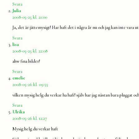
Svara
säger:
Julia
2008-05-25 kl. 21:00
Ja, det är jättemysigt! Har haft det i några år nu och jag kan inte var
Svara
säger:
lisa
2008-05-25 kl. 22:08
ahw fina bilder!
Svara
säger:
emelie
2008-05-26 kl. 09:55
vilken mysig helg du verkar ha haft! själv har jag nästan bara pluggat o
Svara
säger:
Ulrika
2008-05-26 kl. 12:27
Mysig helg du verkar haft