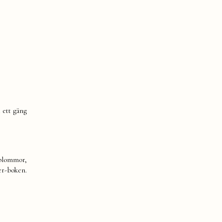
 ett gäng
 blommor,
er-boken.