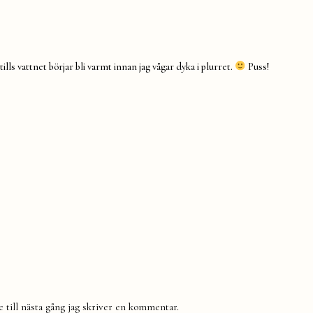
ills vattnet börjar bli varmt innan jag vågar dyka i plurret.
Puss!
till nästa gång jag skriver en kommentar.