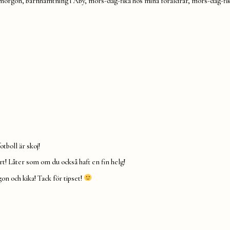
ovmorgon, barnhämtning i Åby, mors-dag-fika hos mina föräldrar, mors-dag-fika
tboll är skoj!
rt! Låter som om du också haft en fin helg!
n och kika! Tack för tipset!