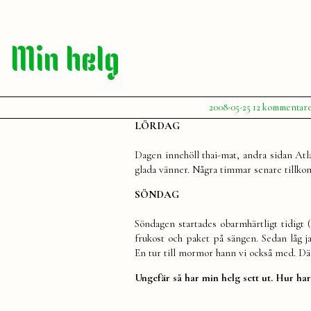
Min helg
Publicerat
2008-05-25
12 kommentar
av
Julia
LÖRDAG
Dagen innehöll thai-mat, andra sidan Atl
glada vänner. Några timmar senare tillkom
SÖNDAG
Söndagen startades obarmhärtligt tidigt
frukost och paket på sängen. Sedan låg j
En tur till mormor hann vi också med. Där
Ungefär så har min helg sett ut. Hur har 