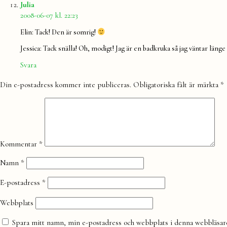
säger:
Julia
2008-06-07 kl. 22:23
Elin: Tack! Den är somrig!
Jessica: Tack snälla! Oh, modigt! Jag är en badkruka så jag väntar länge t
Svara
Lämna
Din e-postadress kommer inte publiceras.
Obligatoriska fält är märkta
*
en
kommentar
Kommentar
*
Namn
*
E-postadress
*
Webbplats
Spara mitt namn, min e-postadress och webbplats i denna webbläsare 