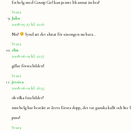
En helg med Gossip Girl kan ju inte bli annat än bra!
Svara
säger:
Julia
2008-05-27 kl. 21:16
Nix!
Synd att det slutat för säsongen nu bara…
Svara
säger:
elin
2008-06-01 kl. 12:27
gillar första bilden!
Svara
säger:
jessica
2008-06-01 kl. 16:55
oh vilka fina bilder!
min helg har bestått av årets första dopp, det var ganska kallt och lit
puss!
Svara