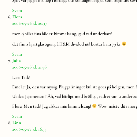
Själv var jag på bröllop i lördags och söndagen såg ut som följande: s
Svara
säger:
Flora
2008-05-26 kl. 20:37
men oj vilka fina bilder. himmelsäng, gud vad underbart!
det finns hjärtglasögon på H&M divided nu! kostar bara 79 kr
Svara
säger:
Julia
2008-05-26 kl. 21:56
Lisa: Tack!
Emelie: Ja, den var mysig. Plugga är inget kul att göra på helgen, men fo
Ulirka: Jajamensan! Åh, vad härligt med bröllop, vädret var ju underba
Flora: Men tack! Jag älskar min himmelsäng!
Wow, måste dit i morgo
Svara
säger:
Linn
2008-05-27 kl. 16:53