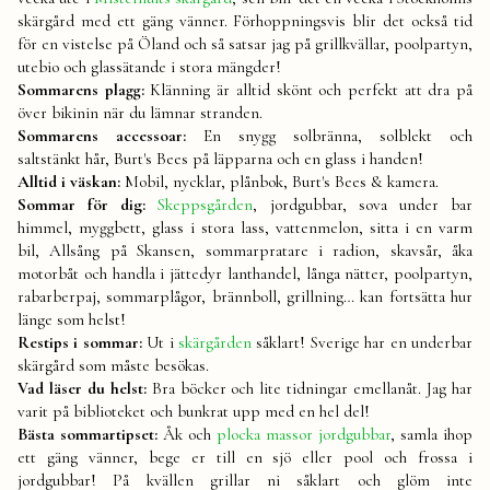
skärgård med ett gäng vänner. Förhoppningsvis blir det också tid
för en vistelse på Öland och så satsar jag på grillkvällar, poolpartyn,
utebio och glassätande i stora mängder!
Sommarens plagg:
Klänning är alltid skönt och perfekt att dra på
över bikinin när du lämnar stranden.
Sommarens accessoar:
En snygg solbränna, solblekt och
saltstänkt hår, Burt's Bees på läpparna och en glass i handen!
Alltid i väskan:
Mobil, nycklar, plånbok, Burt's Bees & kamera.
Sommar för dig:
Skeppsgården
, jordgubbar, sova under bar
himmel, myggbett, glass i stora lass, vattenmelon, sitta i en varm
bil, Allsång på Skansen, sommarpratare i radion, skavsår, åka
motorbåt och handla i jättedyr lanthandel, långa nätter, poolpartyn,
rabarberpaj, sommarplågor, brännboll, grillning… kan fortsätta hur
länge som helst!
Restips i sommar:
Ut i
skärgården
såklart! Sverige har en underbar
skärgård som måste besökas.
Vad läser du helst:
Bra böcker och lite tidningar emellanåt. Jag har
varit på biblioteket och bunkrat upp med en hel del!
Bästa sommartipset:
Åk och
plocka massor jordgubbar
, samla ihop
ett gäng vänner, bege er till en sjö eller pool och frossa i
jordgubbar! På kvällen grillar ni såklart och glöm inte