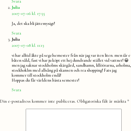
Svara
säger:
Julia
2007-07-06 kl. 17:55
Ja, det ska bli jättemysigt!
Svara
säger:
Julia
2007-07-08 kl. 11:13
vi har alltid åkte på segelsemester från när jag var iten liten. men iår e
båten såld, fast vi har ju köpt ett hej dundrande stället vid vattnet! 😀
men jag saknar stockholms skärgård, sandhamn, lillöörarna, arholma,
stockhoklm med allsång på skansen och rea shopping! Fats jag
kommer till stockholm endå!
Hoppas du får världens bästa semester!
Svara
Lämna
Din e-postadress kommer inte publiceras.
Obligatoriska fält är märkta
*
en
kommentar