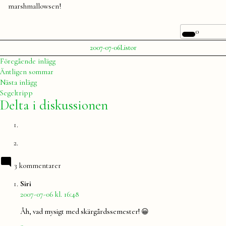
marshmallowsen!
0
Publicerat
Publicerat
2007-07-06
Listor
av
i
Julia
Inläggsnavigering
Föregående
Föregående inlägg
inlägg:
Äntligen sommar
Nästa
Nästa inlägg
inlägg:
Segeltripp
Delta i diskussionen
3 kommentarer
säger:
Siri
2007-07-06 kl. 16:48
Åh, vad mysigt med skärgårdssemester! 😀