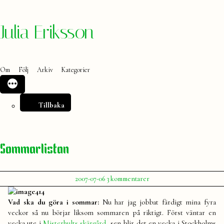
Hoppa
Julia Eriksson
till
innehåll
Om
Följ
Arkiv
Kategorier
Tillbaka
Sommarlistan
Publicerat
till
2007-07-06
3 kommentarer
av
Sommarlistan
Julia
Vad ska du göra i sommar:
Nu har jag jobbat färdigt mina fyra
veckor så nu börjar liksom sommaren på riktigt. Först väntar en
vecka ute i
Misterhults skärgård
, sen blir det en vecka i Stockholms