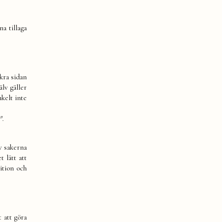
a tillaga
kra sidan
älv gäller
nkelt inte
".
av sakerna
 lätt att
ition och
 att göra