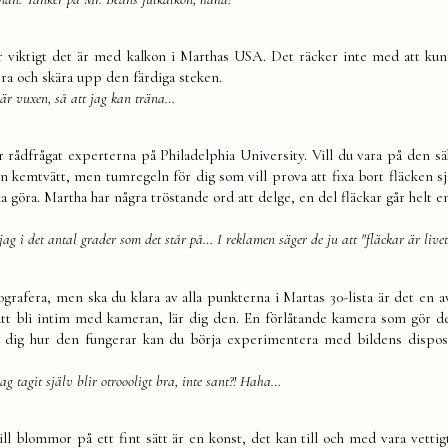
r viktigt det är med kalkon i Marthas USA. Det räcker inte med att kunn
ra och skära upp den färdiga steken.
 är vuxen, så att jag kan träna…
r rådfrågat experterna på Philadelphia University. Vill du vara på den sä
 en kemtvätt, men tumregeln för dig som vill prova att fixa bort fläcken sj
ka göra. Martha har några tröstande ord att delge, en del fläckar går helt e
jag i det antal grader som det står på… I reklamen säger de ju att "fläckar är livet
tografera, men ska du klara av alla punkterna i Martas 30-lista är det en 
att bli intim med kameran, lär dig den. En förlåtande kamera som gör det
rt dig hur den fungerar kan du börja experimentera med bildens dispos
ag tagit själv blir otroooligt bra, inte sant?! Haha…
l blommor på ett fint sätt är en konst, det kan till och med vara vettigt