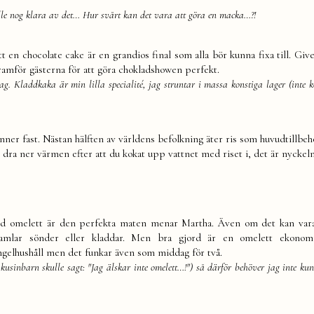
ulle nog klara av det… Hur svårt kan det vara att göra en macka…?!
 en chocolate cake är en grandios final som alla bör kunna fixa till. Giv
framför gästerna för att göra chokladshowen perfekt.
. Kladdkaka är min lilla specialité, jag struntar i massa konstiga lager (inte ko
änner fast. Nästan hälften av världens befolkning äter ris som huvudtillbehö
t dra ner värmen efter att du kokat upp vattnet med riset i, det är nyckeln 
rd omelett är den perfekta maten menar Martha. Även om det kan var
ramlar sönder eller kladdar. Men bra gjord är en omelett ekonomi
ingelhushåll men det funkar även som middag för två.
t kusinbarn skulle sagt: "Jag älskar inte omelett…!") så därför behöver jag inte ku