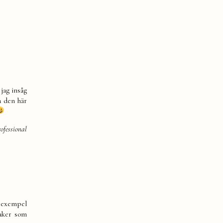
jag insåg
a den här
rofessional
l exempel
saker som