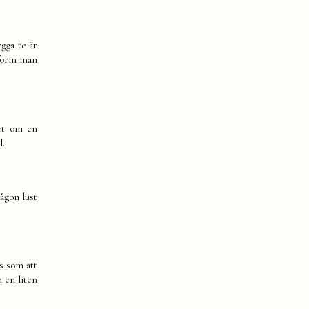
gga te är
tform man
det om en
l.
någon lust
s som att
n en liten