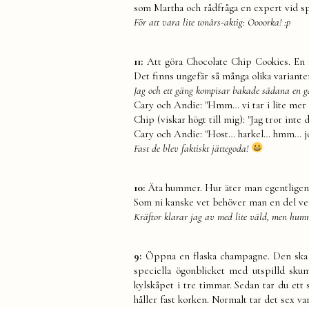
som Martha och rådfråga en expert vid spec
För att vara lite tonårs-aktig: Oooorka! :p
11:
Att göra Chocolate Chip Cookies. En a
Det finns ungefär så många olika variante
Jag och ett gäng kompisar bakade sådana en g
Cary och Andie: "Hmm… vi tar i lite mer
Chip (viskar högt till mig): "Jag tror int
Cary och Andie: "Host… harkel… hmm… j
Fast de blev faktiskt jättegoda!
10:
Äta hummer. Hur äter man egentligen e
Som ni kanske vet behöver man en del ver
Kräftor klarar jag av med lite våld, men humm
9:
Öppna en flaska champagne. Den ska var
speciella ögonblicket med utspilld skum
kylskåpet i tre timmar. Sedan tar du et
håller fast korken. Normalt tar det sex va