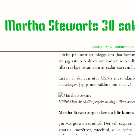
Martha Stewarts 30 sak
Publicerat
2006-11-27
9 kommentare
av
Julia
I brist på annat att blogga om (har kommi
att jag satt och skrev om vädret som vil
lilla trevliga listan som är sådär extrem h
Listan är skriven utav USA:s mest kläm
housekeeper.
Jag pratar såklart om allas vå
Hjälp! Hon är sådär perfekt huslig i äkta amer
Martha Stewarts 30 saker du bör kunn
30:
Att göra en crudité. Det vill säga en 
sparris, morötter, zucchini, olika grön