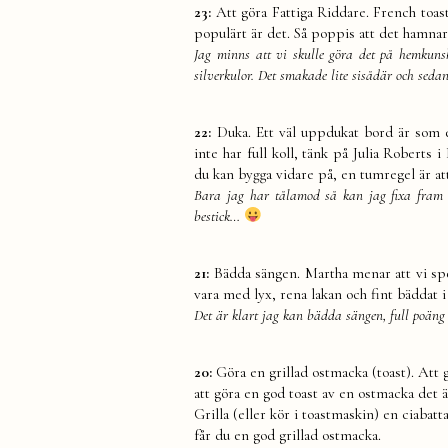
23:
Att göra Fattiga Riddare. French toas
populärt är det. Så poppis att det hamna
Jag minns att vi skulle göra det på hemkun
silverkulor. Det smakade lite sisådär och seda
22:
Duka. Ett väl uppdukat bord är som en
inte har full koll, tänk på Julia Roberts
du kan bygga vidare på, en tumregel är at
Bara jag har tålamod så kan jag fixa fram e
bestick…
21:
Bädda sängen. Martha menar att vi spen
vara med lyx, rena lakan och fint bäddat 
Det är klart jag kan bädda sängen, full poäng 
20:
Göra en grillad ostmacka (toast). Att 
att göra en god toast av en ostmacka det 
Grilla (eller kör i toastmaskin) en ciaba
får du en god grillad ostmacka.