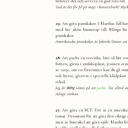
behöver det och servera en god röra till.
Vad är det för fel på majs i konservburk? Myck
29:
Att göra pannkakor. I Marthas fall ha
med lite skön lönnsirap till. Många lär
pannkakor.
Amerikanska pannkakor är faktiskt lättare att
28:
Att packa en resväska. Inte så lätt s
botten, gärna i småskopåsar, jeansen ova
av varje, om en försvinner kan du gå runt
och byxor, givetvis i speciella klädpåsa
också.
Jag är
dålig
sämst på att
packa
. Tar alltid 
stänga väskan.
27:
Att göra en BLT. Det är en amerikans
tomat. Dessutom för att göra den riktigt
men är busenkel att göra själv. Martha 
basilika istället för sallad till exempel.