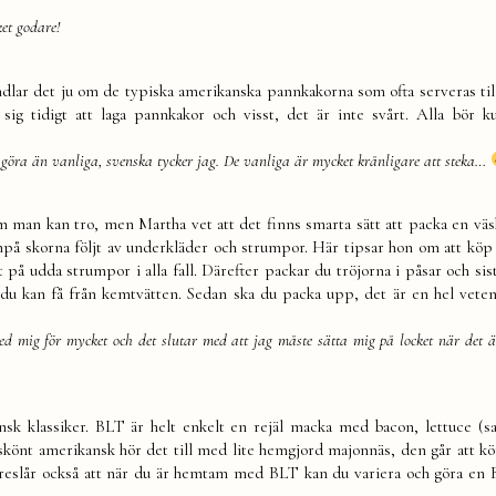
et godare!
ndlar det ju om de typiska amerikanska pannkakorna som ofta serveras till
 sig tidigt att laga pannkakor och visst, det är inte svårt. Alla bör k
 göra än vanliga, svenska tycker jag. De vanliga är mycket krånligare att steka…
om man kan tro, men Martha vet att det finns smarta sätt att packa en väsk
npå skorna följt av underkläder och strumpor. Här tipsar hon om att köp 
 på udda strumpor i alla fall. Därefter packar du tröjorna i påsar och sist
r du kan få från kemtvätten. Sedan ska du packa upp, det är en hel vete
med mig för mycket och det slutar med att jag måste sätta mig på locket när det ä
k klassiker. BLT är helt enkelt en rejäl macka med bacon, lettuce (sa
 skönt amerikansk hör det till med lite hemgjord majonnäs, den går att kö
föreslår också att när du är hemtam med BLT kan du variera och göra e