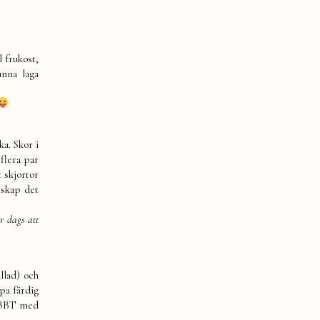
 frukost,
unna laga
a. Skor i
flera par
 skjortor
nskap det
r dags att
llad) och
pa färdig
n BBT med