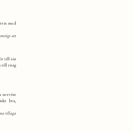
etvis med
nstigt att
r till sin
till risig
a nervöst
skt bra,
nna tillaga