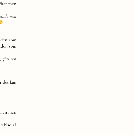
köket men
rerade med
r den som
unden som
, glas och
t det kan
erien men
kablad så