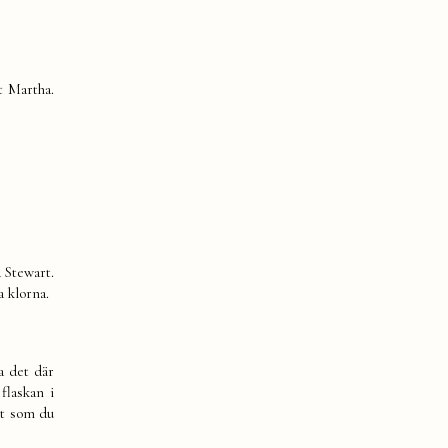
t Martha.
 Stewart.
 klorna.
a det där
flaskan i
gt som du