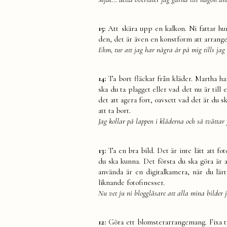
15:
Att skära upp en kalkon. Ni fattar hu
den, det är även en konstform att arrange
Ehm, tur att jag har några år på mig tills jag
14:
Ta bort fläckar från kläder. Martha ha
ska du ta plagget eller vad det nu är till
det att agera fort, oavsett vad det är du s
att ta bort.
Jag kollar på lappen i kläderna och så tvättar 
13:
Ta en bra bild. Det är inte lätt att fo
du ska kunna. Det första du ska göra är 
använda är en digitalkamera, när du lä
liknande fotofinesser.
Nu vet ju ni bloggläsare att alla mina bilder j
12:
Göra ett blomsterarrangemang. Fixa til