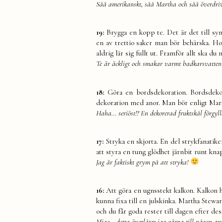
Såå amerikanskt, såå Martha och såå överdriv
19:
Brygga en kopp te. Det är det till sy
en av trettio saker man bör behärska. H
aldrig lär sig fullt ut. Framför allt ska du
Te är äckligt och smakar varmt badkarsvatte
18:
Göra en bordsdekoration. Bordsdeko
dekoration med anor. Man bör enligt Marth
Haha… seriöst!? En dekorerad fruktskål förgylld
17:
Stryka en skjorta. En del strykfanatik
att styra en tung glödhet järnbit runt kn
Jag är faktiskt grym på att stryka!
16:
Att göra en ugnsstekt kalkon. Kalkon h
kunna fixa till en julskinka. Martha Stewa
och du får goda rester till dagen efter de
Mjae… detta överlåter jag gärna till någon a