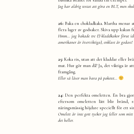
Jag har aldrig testat att göra en BLT, men sk
26:
Baka en chokladkaka. Martha menar att
flera lager av godsaker. Skiva upp kakan 
Hmm… jag bakade tre (!) kladdkakor förut idag
amerikaner är överviktiga), enklast är godast!
25:
Koka ris, utan att det kladdar eller br
mat. Hur gör man då? Ja, det viktiga är at
framgång.
Eller så läser man bara på paketet…
24:
Den perfekta omeletten. En bra gjo
eftersom omeletten lätt blir bränd, 
näringsmässig höjdare speciellt för ett s
Omelett är inte gott tycker jag (eller som mit
det heller.