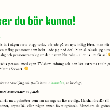
er du bör kunna!
till
r
Martha
t in i någon sorts blogg-torka, började på ett nytt inlägg förut, men när 
Stewarts
ken tråkig pensionär som helst, lade jag ned det). Men så råkade jag hitt
30
uslig och pensionärs-tråkig att den nästan blir rolig… eller, ja… ni får se!
saker
du
käcka person, med egen TV-show, tidning och den lätt extrema titeln
p
bör
r Martha Stewart.
kunna!
ikansk pastellfärg-stil. (Kolla bara in
hemsidan
, så kitschig!!)
a
(med kommentarer av Julia)
:
tallrik med primörer som kan arrangeras lite trevligt. Martha föreslår til
a bönor, brysselkål eller någon annan favoritgrönsak. Blanchera de grön