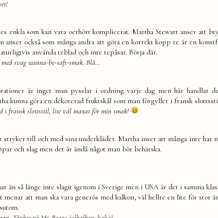
et!
nes enkla som kan vara oerhört komplicerat. Martha Stewart anser att bry
on anser också som många andra att göra en korrekt kopp te är en kons
 naturligtvis använda teblad och inte tepåsar. Börja där.
n med svag wanna-be-saft-smak. Blä…
rationer är inget man pysslar i ordning varje dag men här handlar 
a kunna göra en dekorerad fruktskål som man förgyller i fransk slottssti
 i fransk slottsstil, lite väl maxat för min smak!
er stryker till och med sina underkläder. Martha inser att många inte har 
appar och slag men det är ändå något man bör behärska.
ar än så länge inte slagit igenom i Sverige men i USA är det i samma klas
rt menar att man ska vara generös med kalkon, väl hellre en lite för stor ä
ssutom.
nnan. Tänker på Mr. Beans julkalkon, haha!