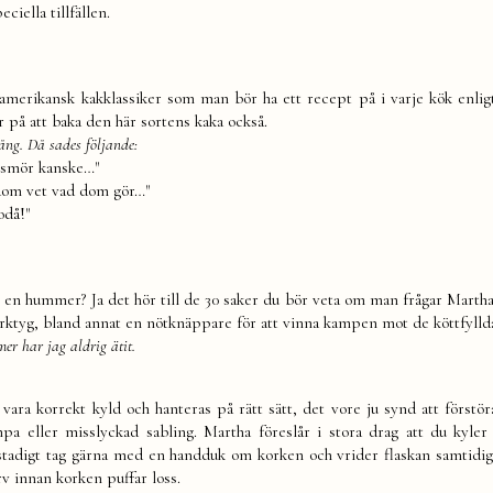
iella tillfällen.
merikansk kakklassiker som man bör ha ett recept på i varje kök enlig
r på att baka den här sortens kaka också.
ång. Då sades följande:
 smör kanske…"
e dom vet vad dom gör…"
odå!"
n hummer? Ja det hör till de 30 saker du bör veta om man frågar Martha
ktyg, bland annat en nötknäppare för att vinna kampen mot de köttfyllda
er har jag aldrig ätit.
a korrekt kyld och hanteras på rätt sätt, det vore ju synd att förstör
pa eller misslyckad sabling. Martha föreslår i stora drag att du kyler 
t stadigt tag gärna med en handduk om korken och vrider flaskan samtidi
rv innan korken puffar loss.