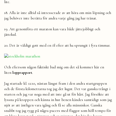
lite.
18. Alla är inte alltid så intresserade av att höra om min löpning och
jag behöver inte berätta för andra varje gång jag har tränat.
19. Att genomföra ett maraton kan vara både jättejobbigt och
jättekul.
20. Det är väldigt gott med en öl efter att ha sprungit i fyra timmar.
Och eftersom någon faktiskt bad mig om det så kommer här en
liten
lopprapport
.
Jag startade kl. 12:1o, nästan längst fram i den andra startgruppen
och de första kilometrarna tog jag det lugnt. Det var ganska trångt i
starten och jag var noga med att inte gå ut för hårt. Jag försökte att
lyssna på kroppen och känna in hur benen kändes samtidigt som jag
njöt av att äntligen vara igång och få se alla människor. Ganska
snabbt tog jag rygg på några pacers med flaggor som höll tempo för