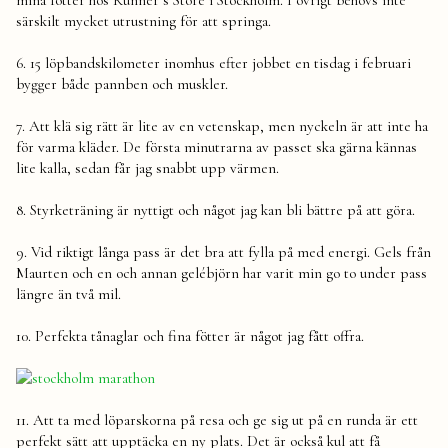
mina fötter hos Runner’s Store i Stockholm. I övrigt behövs inte
särskilt mycket utrustning för att springa.
6. 15 löpbandskilometer inomhus efter jobbet en tisdag i februari
bygger både pannben och muskler.
7. Att klä sig rätt är lite av en vetenskap, men nyckeln är att inte ha
för varma kläder. De första minutrarna av passet ska gärna kännas
lite kalla, sedan får jag snabbt upp värmen.
8. Styrketräning är nyttigt och något jag kan bli bättre på att göra.
9. Vid riktigt långa pass är det bra att fylla på med energi. Gels från
Maurten och en och annan gelébjörn har varit min go to under pass
längre än två mil.
10. Perfekta tånaglar och fina fötter är något jag fått offra.
11. Att ta med löparskorna på resa och ge sig ut på en runda är ett
perfekt sätt att upptäcka en ny plats. Det är också kul att få