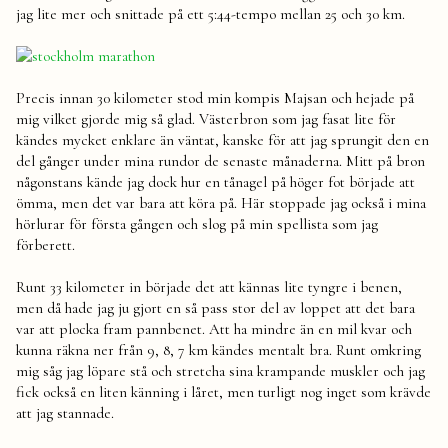
jag lite mer och snittade på ett 5:44-tempo mellan 25 och 30 km.
Precis innan 30 kilometer stod min kompis Majsan och hejade på
mig vilket gjorde mig så glad. Västerbron som jag fasat lite för
kändes mycket enklare än väntat, kanske för att jag sprungit den en
del gånger under mina rundor de senaste månaderna. Mitt på bron
någonstans kände jag dock hur en tånagel på höger fot började att
ömma, men det var bara att köra på. Här stoppade jag också i mina
hörlurar för första gången och slog på min spellista som jag
förberett.
Runt 33 kilometer in började det att kännas lite tyngre i benen,
men då hade jag ju gjort en så pass stor del av loppet att det bara
var att plocka fram pannbenet. Att ha mindre än en mil kvar och
kunna räkna ner från 9, 8, 7 km kändes mentalt bra. Runt omkring
mig såg jag löpare stå och stretcha sina krampande muskler och jag
fick också en liten känning i låret, men turligt nog inget som krävde
att jag stannade.