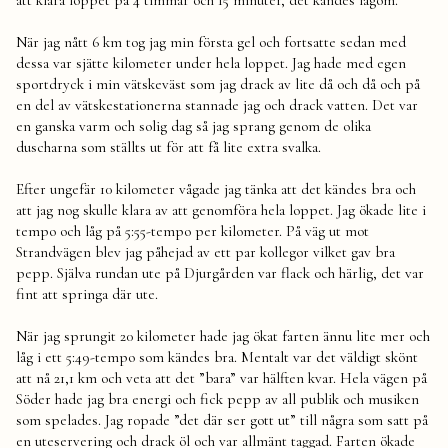
att klara loppet på 4 timmar och 15 minuter, det kändes lagom.
När jag nått 6 km tog jag min första gel och fortsatte sedan med
dessa var sjätte kilometer under hela loppet. Jag hade med egen
sportdryck i min vätskeväst som jag drack av lite då och då och på
en del av vätskestationerna stannade jag och drack vatten. Det var
en ganska varm och solig dag så jag sprang genom de olika
duscharna som ställts ut för att få lite extra svalka.
Efter ungefär 10 kilometer vågade jag tänka att det kändes bra och
att jag nog skulle klara av att genomföra hela loppet. Jag ökade lite i
tempo och låg på 5:55-tempo per kilometer. På väg ut mot
Strandvägen blev jag påhejad av ett par kollegor vilket gav bra
pepp. Själva rundan ute på Djurgården var flack och härlig, det var
fint att springa där ute.
När jag sprungit 20 kilometer hade jag ökat farten ännu lite mer och
låg i ett 5:49-tempo som kändes bra. Mentalt var det väldigt skönt
att nå 21,1 km och veta att det ”bara” var hälften kvar. Hela vägen på
Söder hade jag bra energi och fick pepp av all publik och musiken
som spelades. Jag ropade ”det där ser gott ut” till några som satt på
en uteservering och drack öl och var allmänt taggad. Farten ökade