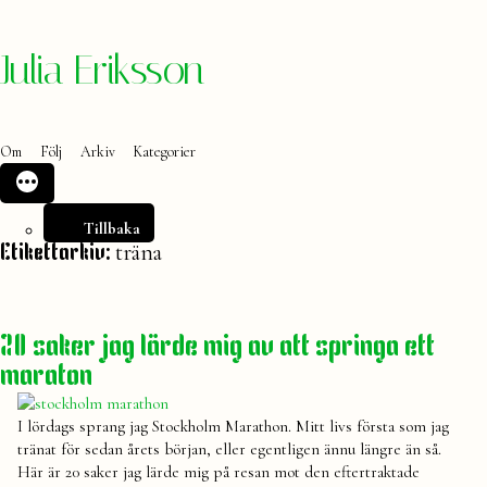
Hoppa
Julia Eriksson
till
innehåll
Om
Följ
Arkiv
Kategorier
Tillbaka
träna
Etikettarkiv:
20 saker jag lärde mig av att springa ett
maraton
I lördags sprang jag Stockholm Marathon. Mitt livs första som jag
tränat för sedan årets början, eller egentligen ännu längre än så.
Här är 20 saker jag lärde mig på resan mot den eftertraktade