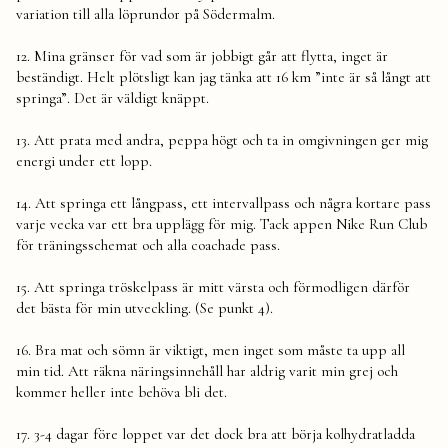
variation till alla löprundor på Södermalm.
12. Mina gränser för vad som är jobbigt går att flytta, inget är
beständigt. Helt plötsligt kan jag tänka att 16 km ”inte är så långt att
springa”. Det är väldigt knäppt.
13. Att prata med andra, peppa högt och ta in omgivningen ger mig
energi under ett lopp.
14. Att springa ett långpass, ett intervallpass och några kortare pass
varje vecka var ett bra upplägg för mig. Tack appen Nike Run Club
för träningsschemat och alla coachade pass.
15. Att springa tröskelpass är mitt värsta och förmodligen därför
det bästa för min utveckling. (Se punkt 4).
16. Bra mat och sömn är viktigt, men inget som måste ta upp all
min tid. Att räkna näringsinnehåll har aldrig varit min grej och
kommer heller inte behöva bli det.
17. 3-4 dagar före loppet var det dock bra att börja kolhydratladda