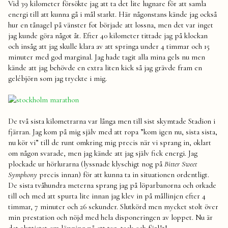
Vid 39 kilometer försökte jag att ta det lite lugnare för att samla
energi till att kunna gå i mål starkt. Här någonstans kände jag också
hur en tånagel på vänster fot började att lossna, men det var inget
jag kunde göra något åt. Efter 40 kilometer tittade jag på klockan
och insåg att jag skulle klara av att springa under 4 timmar och 15
minuter med god marginal. Jag hade tagit alla mina gels nu men
kände att jag behövde en extra liten kick så jag grävde fram en
gelébjörn som jag tryckte i mig.
De två sista kilometrarna var långa men till sist skymtade Stadion i
fjärran. Jag kom på mig själv med att ropa ”kom igen nu, sista sista,
nu kör vi” till de runt omkring mig precis när vi sprang in, oklart
om någon svarade, men jag kände att jag själv fick energi. Jag
plockade ur hörlurarna (lyssnade klyschigt nog på
Bitter Sweet
Symphony
precis innan) för att kunna ta in situationen ordentligt.
De sista tvåhundra meterna sprang jag på löparbanorna och orkade
till och med att spurta lite innan jag klev in på mållinjen efter 4
timmar, 7 minuter och 26 sekunder. Slutkörd men mycket stolt över
min prestation och nöjd med hela disponeringen av loppet. Nu är