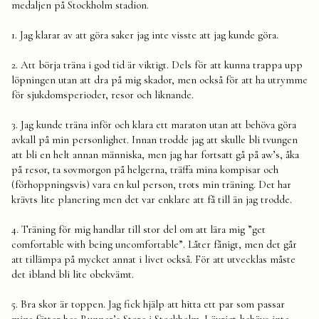
medaljen på Stockholm stadion.
1. Jag klarar av att göra saker jag inte visste att jag kunde göra.
2. Att börja träna i god tid är viktigt. Dels för att kunna trappa upp
löpningen utan att dra på mig skador, men också för att ha utrymme
för sjukdomsperioder, resor och liknande.
3. Jag kunde träna inför och klara ett maraton utan att behöva göra
avkall på min personlighet. Innan trodde jag att skulle bli tvungen
att bli en helt annan människa, men jag har fortsatt gå på aw’s, åka
på resor, ta sovmorgon på helgerna, träffa mina kompisar och
(förhoppningsvis) vara en kul person, trots min träning. Det har
krävts lite planering men det var enklare att få till än jag trodde.
4. Träning för mig handlar till stor del om att lära mig ”get
comfortable with being uncomfortable”. Låter fånigt, men det går
att tillämpa på mycket annat i livet också. För att utvecklas måste
det ibland bli lite obekvämt.
5. Bra skor är toppen. Jag fick hjälp att hitta ett par som passar