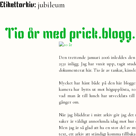
jubileum
Etikettarkiv:
Tio år med prick.blogg
Den trettonde januari 2006 inleddes de
2531 inlägg. Jag har vuxit upp, tagit stu
dokumenterat här. Tio år av tankar, känslo
Mycket har hänt både på den här blogge
kamera har bytts ut mot högupplösta, re
vad man åt till lunch har utvecklats til
gånger om.
När jag bläddrar i mitt arkiv gör jag det
saker är väldigt annorlunda idag mot hur 
Men jag är så glad att ha en stor del av 
text, ett arkiv att ständigt komma tillbaka t