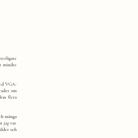
tterligare
er mindre
 med VGA-
 rader om
ras flera
och mänga
ur
jag
var.
ilder och