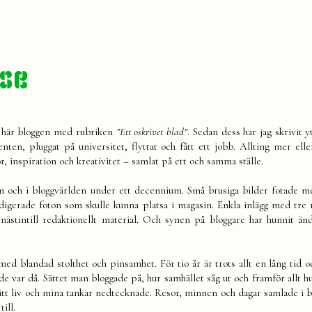
.se
n här bloggen med rubriken
”Ett oskrivet blad”
. Sedan dess har jag skrivit y
denten, pluggat på universitet, flyttat och fått ett jobb. Allting mer ell
r, inspiration och kreativitet – samlat på ett och samma ställe.
n och i bloggvärlden under ett decennium. Små brusiga bilder fotade
digerade foton som skulle kunna platsa i magasin. Enkla inlägg med tre
l nästintill redaktionellt material. Och synen på bloggare har hunnit änd
 med blandad stolthet och pinsamhet. För tio år är trots allt en lång tid 
de var då. Sättet man bloggade på, hur samhället såg ut och framför allt h
mitt liv och mina tankar nedtecknade. Resor, minnen och dagar samlade i b
ill.