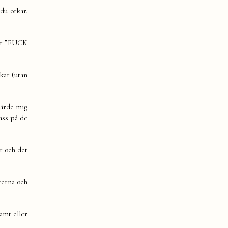
du orkar.
 är ”FUCK
kar (utan
 lärde mig
ass på de
et och det
terna och
samt eller