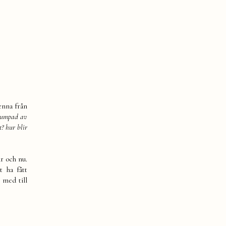
enna från
 dumpad av
t? hur blir
är och nu.
t ha fått
 med till