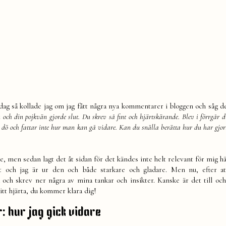
dag så kollade jag om jag fått några nya kommentarer i bloggen och såg d
u och din pojkvän gjorde slut. Du skrev så fint och hjärtskärande. Blev i förrgår
ra dö och fattar inte hur man kan gå vidare. Kan du snälla berätta hur du har gjor
are, men sedan lagt det åt sidan för det kändes inte helt relevant för mig h
t och jag är ur den och både starkare och gladare. Men nu, efter at
och skrev ner några av mina tankar och insikter. Kanske är det till och
ditt hjärta, du kommer klara dig!
: hur jag gick vidare