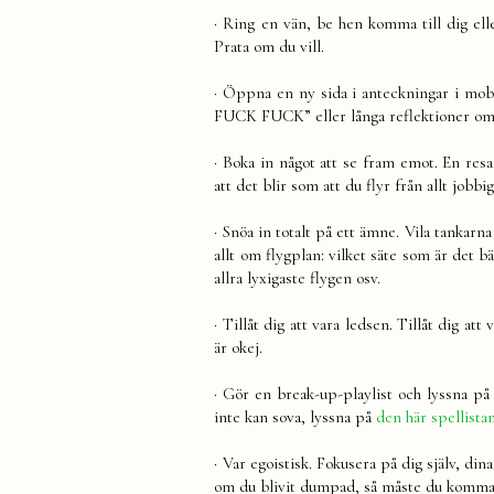
· Ring en vän, be hen komma till dig ell
Prata om du vill.
·
Öppna en ny sida i anteckningar i mobi
FUCK FUCK” eller långa reflektioner om 
·
Boka in något att se fram emot. En resa
att det blir som att du flyr från allt job
·
Snöa in totalt på ett ämne. Vila tankarna
allt om flygplan: vilket säte som är det 
allra lyxigaste flygen osv.
·
Tillåt dig att vara ledsen. Tillåt dig att
är okej.
· Gör en break-up-playlist och lyssna p
inte kan sova, lyssna på
den här spellista
·
Var egoistisk. Fokusera på dig själv, di
om du blivit dumpad, så måste du komma ih