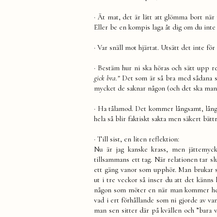
·
Ät mat, det är lätt att glömma bort när
Eller be en kompis laga åt dig om du inte 
·
Var snäll mot hjärtat. Utsätt det inte f
·
Bestäm hur ni ska höras och sätt upp re
gick bra.”
Det som är så bra med sådana sm
mycket de saknar någon (och det ska man
·
Ha tålamod. Det kommer långsamt, långs
hela så blir faktiskt sakta men säkert bättr
· Till sist, en liten reflektion:
Nu är jag kanske krass
, men jättemyck
tillsammans ett tag. När relationen tar sl
ett gäng vanor som upphör. Man brukar säg
ut i tre veckor så inser du att det känns 
någon som möter en när man kommer hem,
vad i ert förhållande som ni gjorde av va
man sen sitter där på kvällen och ”bara vi