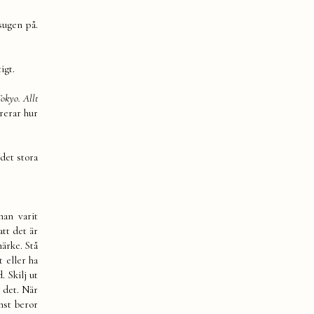
sugen på.
igt.
okyo. Allt
rerar hur
det stora
an varit
att det är
ärke. Stå
t eller ha
 Skilj ut
 det. När
ämst beror