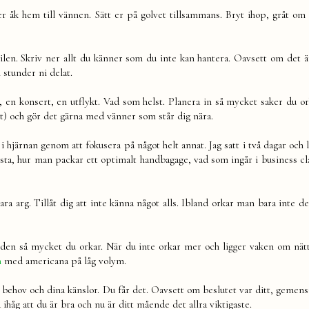
er åk hem till vännen. Sätt er på golvet tillsammans. Bryt ihop, gråt om 
len. Skriv ner allt du känner som du inte kan hantera. Oavsett om det
stunder ni delat.
, en konsert, en utflykt. Vad som helst. Planera in så mycket saker du or
bigt) och gör det gärna med vänner som står dig nära.
 i hjärnan genom att fokusera på något helt annat. Jag satt i två dagar och
bästa, hur man packar ett optimalt handbagage, vad som ingår i business cl
 vara arg. Tillåt dig att inte känna något alls. Ibland orkar man bara inte d
å den så mycket du orkar. När du inte orkar mer och ligger vaken om nät
n
med americana på låg volym.
na behov och dina känslor. Du får det. Oavsett om beslutet var ditt, gemen
åg att du är bra och nu är ditt mående det allra viktigaste.