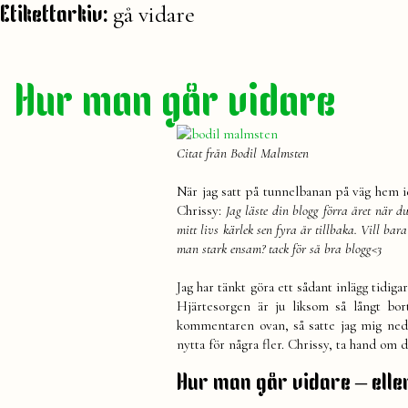
gå vidare
Etikettarkiv:
Hur man går vidare
Citat från Bodil Malmsten
När jag satt på tunnelbanan på väg hem i
Chrissy:
Jag läste din blogg förra året när d
mitt livs kärlek sen fyra år tillbaka. Vill ba
man stark ensam? tack för så bra blogg<3
Jag har tänkt göra ett sådant inlägg tidig
Hjärtesorgen är ju liksom så långt bor
kommentaren ovan, så satte jag mig ned 
nytta för några fler. Chrissy, ta hand om 
Hur man går vidare – eller