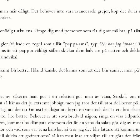
 man mår dåligt. Det behöver inte vara avancerade grejer, köp det du är 
orkar.
ör onödig turbulens. Omge dig med personer som får dig att må bra, på rikt
gler. Vi hade en regel som tillät ”pappa-sms”, typ:
”Nu har jag landat i T
s är att pappor väldigt sällan skickar dem halv tre på natten och dekla
 undvika).
amt bli bättre. Ibland kanske det känns som att det blir sämre, men på 
e.
et av sakerna man gör i en relation gör man av vana. Särskilt om m
ut så känns det ju extremt jobbigt men jag tror det till stor del beror på 
a att det tar (minst) 21 dagar att bryta en vana och det är ett bra riktm
lite, lite bättre. Behovet av att sova bredvid någon, ringa en viss tidpunk
 kommer ha dämpats eftersom det är en vana du sakta gör dig av med.
nor och vad som var rena känslor, så tror jag det blir lättare att komma ur
ll skicka ett godnatt-sms” så kan man inse att viljan till att göra det fr