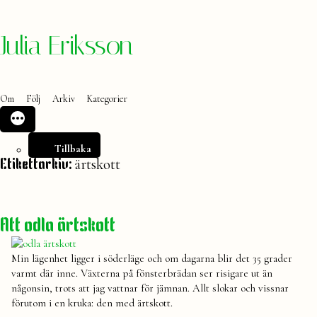
Hoppa
Julia Eriksson
till
innehåll
Om
Följ
Arkiv
Kategorier
Tillbaka
ärtskott
Etikettarkiv:
Att odla ärtskott
Min lägenhet ligger i söderläge och om dagarna blir det 35 grader
varmt där inne. Växterna på fönsterbrädan ser risigare ut än
någonsin, trots att jag vattnar för jämnan. Allt slokar och vissnar
förutom i en kruka: den med ärtskott.