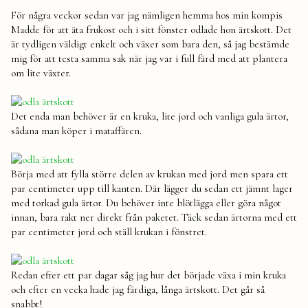
För några veckor sedan var jag nämligen hemma hos min kompis
Madde för att äta frukost och i sitt fönster odlade hon ärtskott. Det
är tydligen väldigt enkelt och växer som bara den, så jag bestämde
mig för att testa samma sak när jag var i full färd med att plantera
om lite växter.
Det enda man behöver är en kruka, lite jord och vanliga gula ärtor,
sådana man köper i mataffären.
Börja med att fylla större delen av krukan med jord men spara ett
par centimeter upp till kanten. Där lägger du sedan ett jämnt lager
med torkad gula ärtor. Du behöver inte blötlägga eller göra något
innan, bara rakt ner direkt från paketet. Täck sedan ärtorna med ett
par centimeter jord och ställ krukan i fönstret.
Redan efter ett par dagar såg jag hur det började växa i min kruka
och efter en vecka hade jag färdiga, långa ärtskott. Det går så
snabbt!