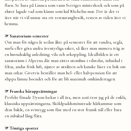
flarn. Se bara på Linnea som vann Sveriges mästerkock och som på
slutet lagade vad som känns som kul Michelin-mat. Det är det vi
äter när vi väl unnar oss ett restaurangbesök, resten av tiden äter vi
hemma.
☞ Sanatorium-semester
Om man för några år sedan åkte på semester för att vandra, segla,
surfa eller göra andra äventyrliga saker, så åker man numera iväg av
en huvudsaklig anledning: vila och avkoppling. Idealbilden är ett
sanatorium i Alperna där man sitter utomhus i vilstolar, inlindad i
filtar, andas frisk luft, njuter av utsikten och kanske läser en bok om
man orkar. Givetvis beställer man hel- eller halvpension för att
slippa lämna boendet och för att bli maximalt omhändertagen.
☞ Franska håruppsättningar
Perfekt fönade Dyson-lockar i all ära, men 2026 tror jag på de enkla,
klassiska uppsättningarna. Sköldpaddsmönstrade hårkammar som
dras bakåt, en svinrygg som fäst med en stor fransk nål eller bara
en inbakad lång fläta.
☞ Töntiga sporter