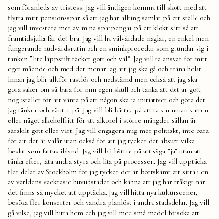
som föranleds av tristess. Jag vill äntligen komma till skott med att
flytta mitt pensionsspar så att jag har allting samlat på ett ställe och
jag vill investera mer av mina sparpengar på ett klokt sätt så att
framtidsjulia får det bra. Jag vill ha välvårdade naglar, en enkel men
fungerande hudvårdsrutin och en sminkprocedur som grundar sig i
tanken ”lite läppstift räcker gott och väl”. Jag vill ta ansvar för mitt
eget mående och med det menar jag att jag ska gå och träna helst
innan jag blir alltför rastlös och nedstämd men också att jag ska
göra saker om så bara för min egen skull och tänka att det är gott
nog istället för att vänta på att någon ska ta initiativet och göra det
jag tänker och väntar på. Jag vill bli bättre på att ta varannan vatten
eller något alkoholfritt för att alkohol i större mängder sällan är
särskilt gott eller värt. Jag vill engagera mig mer politiskt, inte bara
för att det är valår utan också för att jag tycker det absurt vilka
beslut som fattas ibland. Jag vill bli bättre på att säga ”ja” utan att
tänka efter, låta andra styra och lita på processen. Jag vill upptäcka
fler delar av Stockholm för jag tycker det är bortskämt att sitta i en
av världens vackraste huvudstäder och känna att jag har tråkigt när
det finns så mycket att upptäcka. Jag vill hitta nya kulturscener,
besöka fler konserter och vandra planlöst i andra stadsdelar. Jag vill
gå vilse, jag vill hitta hem och jag vill med små medel försöka att