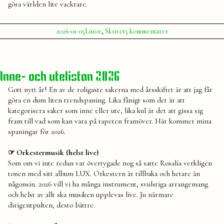
göra världen lite vackrare.
Publicerat
Publicerat
Etiketter:
till
2026-01-05
Listor
,
Skrivet
5 kommentarer
av
i
Mina
Julia
2026
,
nyårsmål
lista
,
2026
mål
,
nyårsmål
Inne- och utelistan 2026
Gott nytt år! En av de roligaste sakerna med årsskiftet är att jag får
göra en dum liten trendspaning. Lika fånigt som det är att
kategorisera saker som inne eller ute, lika kul är det att gissa sig
fram till vad som kan vara på tapeten framöver. Här kommer mina
spaningar för 2026.
☞ Orkestermusik (helst live)
Som om vi inte redan var övertygade nog så satte Rosalía verkligen
tonen med sitt album LUX. Orkestern är tillbaka och hetare än
någonsin. 2026 vill vi ha många instrument, svulstiga arrangemang
och helst av allt ska musiken upplevas live. Ju närmare
dirigentpulten, desto bättre.