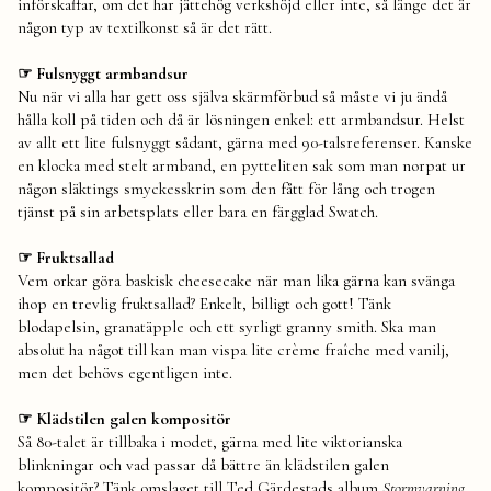
införskaffar, om det har jättehög verkshöjd eller inte, så länge det är
någon typ av textilkonst så är det rätt.
☞ Fulsnyggt armbandsur
Nu när vi alla har gett oss själva skärmförbud så måste vi ju ändå
hålla koll på tiden och då är lösningen enkel: ett armbandsur. Helst
av allt ett lite fulsnyggt sådant, gärna med 90-talsreferenser. Kanske
en klocka med stelt armband, en pytteliten sak som man norpat ur
någon släktings smyckesskrin som den fått för lång och trogen
tjänst på sin arbetsplats eller bara en färgglad Swatch.
☞ Fruktsallad
Vem orkar göra baskisk cheesecake när man lika gärna kan svänga
ihop en trevlig fruktsallad? Enkelt, billigt och gott! Tänk
blodapelsin, granatäpple och ett syrligt granny smith. Ska man
absolut ha något till kan man vispa lite crème fraîche med vanilj,
men det behövs egentligen inte.
☞ Klädstilen galen kompositör
Så 80-talet är tillbaka i modet, gärna med lite viktorianska
blinkningar och vad passar då bättre än klädstilen galen
kompositör? Tänk omslaget till Ted Gärdestads album
Stormvarning
.