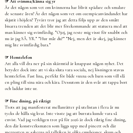
☞ Att svimma/känna sig yr
Är det någon som vet om kvinnorna har blivit spädare och smalare
de senaste åren? Är det någon som vet om ozempicanvändandet har
skjutit i höjden? Tyvärr tror jag att detta följs upp av den smått
bisarra trenden att det blir mer förekommande att statuera med att
man känner sig svimfärdig. ”Ojoj, jag reste mig visst för snabbt och
nu är jag SÅ. YR.” ”Hur mår du?” ”Nej, men det är okej, jag känner
mig lite svimfärdig bara.”
☞ Hemtelefon
Att alla vill dra ner på sin skärmtid är knappast någon nyhet. Det
betyder dock inte att vi ska sluta vara sociala, nej lösningen stavas
hemtelefon. Fast lina, perfekt för både vuxna och barn som vill slå
en pling till sina nära och kära. Dessutom är den svår att tappa bort
och laddar inte ur.
☞ Fine dining, på riktigt
Trots att jag manifesterat mellanrätter på utelistan i flera år nu
tycks de hålla sig kvar. Inte visste jag att burrata kunde vara så
envist. Vad jag verkligen tror på för 2026 är dock riktig fine dining,
den där konstverksmaten som läggs upp med pincett och där
merparten av sakerna på tallriken är olika emulsioner, skum och