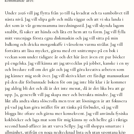
kommande året:
Under 2026 vill jag flytta från 30 till 64 kvadrat och ta sambolivet till
nästa nivå. Jag vill slipa golv och måla väggar och att vi ska landa i
det som är vår gemensamma inredningsstil. Jag vill skynda lagom
snabbt, få saker att hända och låta ett hem att ta form. Jag vill fylla
mitt vuxenjags första egna diskmaskin och jag vill sitta på min
balkong och dricka morgonkaffe i vårsolens varma strålar. Jag vill
fortsätta att läsa mycket, gärna med ett snittempo på en bok i
veckan som under tidigare år och det här året även ett par böcker
på engelska. Jag vill känna att jag utvecklas på jobbet, kanske i en ny
och bredare roll om det går och jag vill göra kreativa arbeten som
jag känner mig stolt över. Jag vill skriva klart ett färdigt manusutkast
på den där förbannade boken för om jag inte blir klar i år kommer
jag aldrig bli det och då är det inte menat, då är det lika bra att ge
upp. Ja, generellt vill jag skapa mer och betrakta mindre. Jag vill
likt alla andra sluta slöscrolla men tror att lösningen är att fokusera
på vad jag kan göra istället för att tänka på förbudet, så jag vill
blogga lite oftare och gärna mer konsekvent. Jag vill använda fysiska
kokböcker och laga mat som för mig känns ny och hellre gå i riktiga
second hand-affärer än att varva Sellpy. Jag vill shoppa smartare i
allmänhet, utifrån en noga nedtecknad lista och utan spontana köp