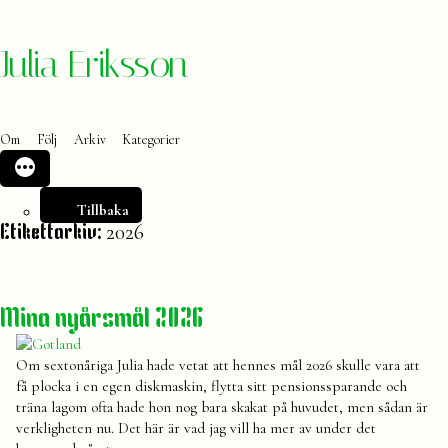
Hoppa
Julia Eriksson
till
innehåll
Om
Följ
Arkiv
Kategorier
Tillbaka
2026
Etikettarkiv:
Mina nyårsmål 2026
Om sextonåriga Julia hade vetat att hennes mål 2026 skulle vara att
få plocka i en egen diskmaskin, flytta sitt pensionssparande och
träna lagom ofta hade hon nog bara skakat på huvudet, men sådan är
verkligheten nu. Det här är vad jag vill ha mer av under det