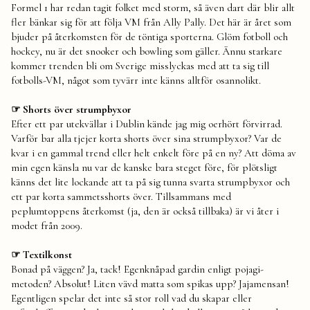
Formel 1 har redan tagit folket med storm, så även dart där blir allt
fler bänkar sig för att följa VM från Ally Pally. Det här är året som
bjuder på återkomsten för de töntiga sporterna. Glöm fotboll och
hockey, nu är det snooker och bowling som gäller. Ännu starkare
kommer trenden bli om Sverige misslyckas med att ta sig till
fotbolls-VM, något som tyvärr inte känns alltför osannolikt.
☞ Shorts över strumpbyxor
Efter ett par utekvällar i Dublin kände jag mig oerhört förvirrad.
Varför bar alla tjejer korta shorts över sina strumpbyxor? Var de
kvar i en gammal trend eller helt enkelt före på en ny? Att döma av
min egen känsla nu var de kanske bara steget före, för plötsligt
känns det lite lockande att ta på sig tunna svarta strumpbyxor och
ett par korta sammetsshorts över. Tillsammans med
peplumtoppens återkomst (ja, den är också tillbaka) är vi åter i
modet från 2009.
☞ Textilkonst
Bonad på väggen? Ja, tack! Egenknåpad gardin enligt pojagi-
metoden? Absolut! Liten vävd matta som spikas upp? Jajamensan!
Egentligen spelar det inte så stor roll vad du skapar eller