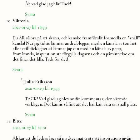
Åh vad glad jag blir! Tack!
Svara
säger:
Viktoria
2021-01-27 kl. 18:59
Du ÄR så bra på att skriva, och kanske framförallt förmedla en ”snäll”
känsla! När jag tidvis lämnar andra bloggar med en känsla av tomhet
eller otillräcklighet så lämnar jag din med en känsla av pepp,
framåtanda, inspiration att förgylla dagarna och en påminnelse om
det fina i det lilla. Tack för det!
Svara
säger:
Julia Eriksson
2021-01-29 kl. 19:53
TACK! Vad glad jag blev av din kommentar, den värmde
verkligen. Det känns så fint att det här kan vara en snäll plats.
Svara
säger:
Bitte
2021-01-27 kl. 23:01
Älskar att du lyckas laga så mycket mat trots att inspirationsnivån