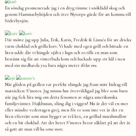
En söndag promenerade jag i en dryg timme i snöklädd skog och
genom Hammarbyhöjden och över Nytorps gärde för att komma till
Söderbysjön.
Där mötte jag upp Julia, Erik, Karin, Fredrik & Linnéa för att dricka
varm choklad och grilla korv. Vi hade med egen grill och hittade en
liten udde där vi hängde själva i lugn och ro tills en man som
bestämt sig för att vinterbada kom och hackade upp ett hål i isen
med sin medhavda yxa bara några meter ifrån oss.
När glöden på grillen var perfekt slängde jag fram mitt bidrag till
matsäcken: S’mores. Jag minns hur överväldigad jag blev som barn
när jag fick lära mig om detta fenomen av några amerikanska
familjevänner. Hajkbanan, släng dig i väggen! Nu är det väl en mer
eller mindre vedertagen grej, men för er som inte vet är det en
liten efterrätt som man bygger av två kex, en grillad marshmallow
och en bit choklad. Att det heter S’mores beror såklart på att det är
så gott att man vill ha
some more
.