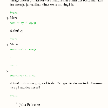
härliga bilder! grillad korv ute i naturen är bland det bästa man kan
äta. men ja, januari har känts extremt lång i år.
Svara
säger:
Mari
2021-01-27 kl. 09:31
så fint! <3
Svara
säger:
Maria
2021-01-27 kl. 09:51
<3
Svara
säger:
m
2021-01-27 kl. 11:02
så fint! undrar en grej, vad är det för typsnitt du använder? kommer
inte på vad det heter!!
Svara
säger:
Julia Eriksson