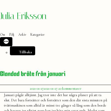
Hoppa
Julia Eriksson
till
innehåll
Om
Följ
Arkiv
Kategorier
Tillbaka
Blandad bråte från januari
Publicerat
till
2021-01-27
2021-01-27
20 kommentarer
av
Blandad
Julia
Januari pågår alltjämt. Jag tror inte det har några planer på att ta
bråte
slut. Det bara fortsätter och fortsätter som den där sista minuten på
från
tvättmaskinen som alltid är minst tre gånger så lång som den borde
januari
och lyssnar jag riktigt noga kan jag höra min egen puls, blodet som