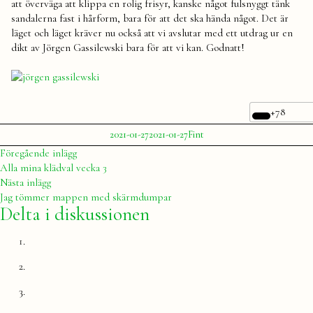
att överväga att klippa en rolig frisyr, kanske något fulsnyggt tänk
sandalerna fast i hårform, bara för att det ska hända något. Det är
läget och läget kräver nu också att vi avslutar med ett utdrag ur en
dikt av Jörgen Gassilewski bara för att vi kan. Godnatt!
+78
Publicerat
Publicerat
Etiketter:
2021-01-27
2021-01-27
Fint
av
i
Julia
sen
Inläggsnavigering
Föregående
Föregående inlägg
sist
inlägg:
Alla mina klädval vecka 3
Nästa
Nästa inlägg
inlägg:
Jag tömmer mappen med skärmdumpar
Delta i diskussionen