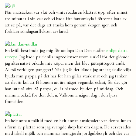
När matsäcken var slut och vinterbadaren klättrat upp efter minst
tre minuter i sin vak och vi hade fått fantomkyla i fötterna bara av
att se på, var det dags att traska hem genom skogen igen och
förklara söndagsutflykten avslutad.
En kväll bestämde jag mig för att laga Dan Dan-nudlar
enligt detta
recept
. Jag hade prick alla ingredienser utom surkål för det glömde
jag alternativt orkade inte köpa, men det blev jättejättegott ändå.
Alltså verkligen panggott! När jag åt det kände jag att jag skulle vilja
bjuda min pappa på det här för han gillar stark mat och jag tänker
att det är kul att få honom att äta något veganskt också, för det gör
han inte så ofta. Så pappa, du är härmed bjuden på middag. Och
mamma också för den delen. Välkomna någon dag i den ljusa
framtiden.
En helt annan måltid med en helt annan smakpalett var denna lunch
i form av plättar som jag svängde ihop här om dagen. De serverades
med iskall mjölk och mammas hemgjorda jordgubbssylt och det var