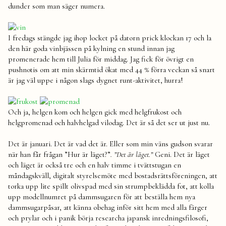
dunder som man säger numera.
I fredags stängde jag ihop locket på datorn prick klockan 17 och la
den här goda vinbjässen på kylning en stund innan jag
promenerade hem till Julia för middag. Jag fick för övrigt en
pushnotis om att min skärmtid ökat med 44 % förra veckan så snart
är jag väl uppe i någon slags dygnet runt-aktivitet, hurra!
Och ja, helgen kom och helgen gick med helgfrukost och
helgpromenad och halvhelgad vilodag. Det är så det ser ut just nu.
Det är januari. Det är vad det är. Eller som min väns gudson svarar
när han får frågan ”Hur är läget?”
. ”Det är läget.”
Geni. Det är läget
och läget är också tre och en halv timme i tvättstugan en
måndagskväll, digitalt styrelsemöte med bostadsrättsföreningen, att
torka upp lite spillt olivspad med sin strumpbeklädda fot, att kolla
upp modellnumret på dammsugaren för att beställa hem nya
dammsugarpåsar, att känna obehag inför sitt hem med alla färger
och prylar och i panik börja researcha japansk inredningsfilosofi,