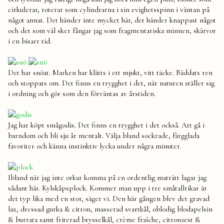
cirkulerar, roterar som cylindrarna i sin evighetsspinn i väntan på
något annat. Det händer inte mycket här, det händer knappast något
och det som väl sker fångar jag som fragmentariska minnen, skärvor
i en bisarr tid.
Det har snöat. Marken har klätts i ett mjukt, vitt täcke. Bäddats ren
och stoppats om. Det finns en trygghet i det, när naturen ställer sig
i ordning och gör som den förväntas av årstiden.
Jag har köpt smågodis. Det finns en trygghet i det också. Att gå i
barndom och bli sju år mentalt. Välja bland sockrade, färgglada
favoriter och känna instinktiv lycka under några minuter.
Ibland när jag inte orkar komma på en ordentlig maträtt lagar jag
sådant här. Kylskåpsplock. Kommer man upp i tre småtallrikar är
det typ lika med en stor, säger vi. Den här gången blev det gravad
lax, dressad gurka & citron, masserad svartkål, oblodig blodapelsin
& burrata samt friterad brysselkål, crème fraîche, citronzest &