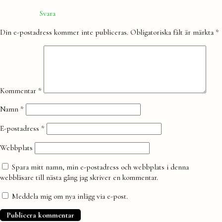
Svara
Lämna
Din e-postadress kommer inte publiceras.
Obligatoriska fält är märkta
*
en
kommentar
Kommentar
*
Namn
*
E-postadress
*
Webbplats
Spara mitt namn, min e-postadress och webbplats i denna
webbläsare till nästa gång jag skriver en kommentar.
Meddela mig om nya inlägg via e-post.