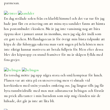
parmesan.
En dag strålade solen från en klarblå himmel och det var tur för jag
hade just fått en avisering om att mina nya sandaler fanns att hämta
hos postombudet i kiosken. Nu är jag inte vansinnig nog att bära
öppna skor i januari annat än inomhus, men jag såg det ändå som
ett gott tecken. Mellandagsrean är för övrigt min bästa tidpunkt att
köpa de där fulsnygga sakerna man varit sugen på hela hösten men
inte riktigt kunnat motivera att betala fullpris för. Men efter dessa
blev det köpstopp en stund framöver för nu är skåpen fyllda med
fina grejer.
En torsdag mötte jag upp några stora och små kompisar för lunch.
Planen var att sitta på en uteservering men vi slutade vid
korvkiosken med snön yrandes omkring oss. Jag längtar tills jag får
byta tunnbrödrulle med mos mot odistanserat bebisgos och förstår
nu prick alla tanter i min barndom som nöp mig i kinden när de
hälsade, det går ju inte att låta bli.