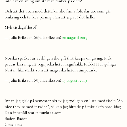
inte har en aning om att man tänker på dem?
Och att det i och med detta kanske finns folk där ute som går
omkring och tänker på mig utan att jag vet det heller.
Mvh tisdagsfilosof
— Julia Eriksson (@juliaeriksson)
20 augusti 2019
Norska språket är verkligen the gift that keeps on giving. Fick
precis lära mig att regnjacka heter regnfrakk. Frakk! Hur gulligt?!
Nästan lika starkt som att magväska heter rumpetaske.
— Julia Eriksson (@juliaeriksson)
15 augusti 2019
Innan jag gick på semester skrev jag tydligen en lista med titeln ”So
nice they named it twice”, vilken jag hittade på mitt skrivbord idag.
Den innehöll starka punkter som:
Baden-Baden
Cous-cous