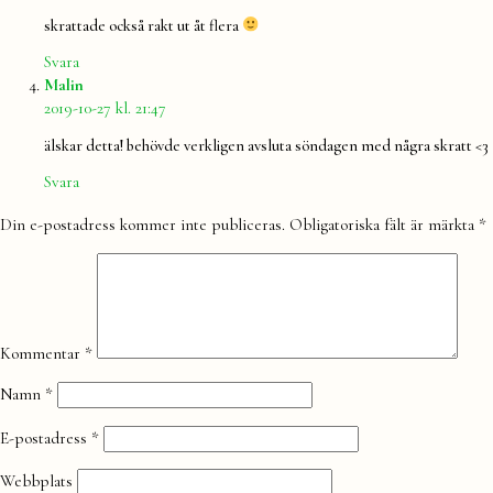
skrattade också rakt ut åt flera
Svara
säger:
Malin
2019-10-27 kl. 21:47
älskar detta! behövde verkligen avsluta söndagen med några skratt <3
Svara
Lämna
Din e-postadress kommer inte publiceras.
Obligatoriska fält är märkta
*
en
kommentar
Kommentar
*
Namn
*
E-postadress
*
Webbplats