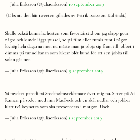
— Julia Eriksson (@juliaeriksson)
10 september 2019
(Obs att den här tweeten gillades av Patrik Isaksson. Kul ändå.)
Skulle också kunna ha hösten som favoritårstid om jag slapp göra
något och kunde lägga pussel, se på film eller tumla runt i någon
lövhög hela dagarna men nu måste man ju plöja sig fram till jobbet i
dimma på tunnelbanan som luktar blöt hund för att sen jobba till
solen går ner.
— Julia Eriksson (@juliaeriksson)
9 september 2019
Så mycket parodi på Stockholmsreklamare över mig nu. Sitter på Ai
Ramen på söder med min MacBook och en skål nudlar och jobbar
klart två keynotes som ska presenteras i morgon. Usch.
— Julia Eriksson (@juliaeriksson)
1 september 2019