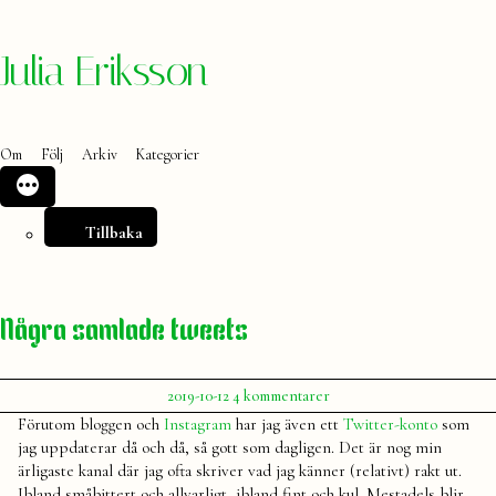
Hoppa
Julia Eriksson
till
innehåll
Om
Följ
Arkiv
Kategorier
Tillbaka
Några samlade tweets
Publicerat
till
2019-10-12
4 kommentarer
av
Några
Julia
Förutom bloggen och
Instagram
har jag även ett
Twitter-konto
som
samlade
jag uppdaterar då och då, så gott som dagligen. Det är nog min
tweets
ärligaste kanal där jag ofta skriver vad jag känner (relativt) rakt ut.
Ibland småbittert och allvarligt, ibland fint och kul. Mestadels blir