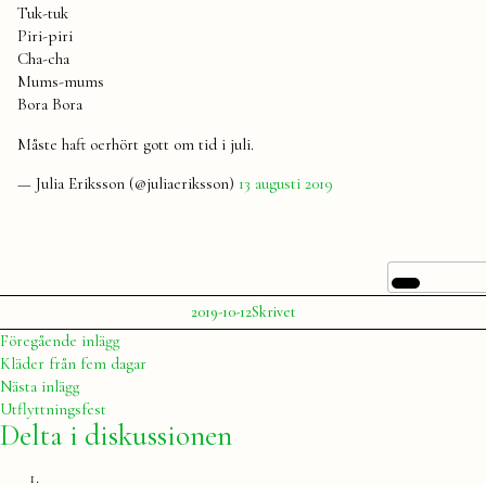
Tuk-tuk
Piri-piri
Cha-cha
Mums-mums
Bora Bora
Måste haft oerhört gott om tid i juli.
— Julia Eriksson (@juliaeriksson)
13 augusti 2019
Publicerat
Publicerat
Etiketter:
2019-10-12
Skrivet
av
i
Julia
twitter
Inläggsnavigering
Föregående
Föregående inlägg
inlägg:
Kläder från fem dagar
Nästa
Nästa inlägg
inlägg:
Utflyttningsfest
Delta i diskussionen