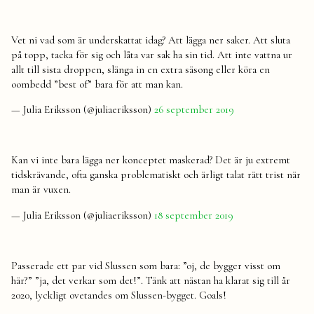
Vet ni vad som är underskattat idag? Att lägga ner saker. Att sluta
på topp, tacka för sig och låta var sak ha sin tid. Att inte vattna ur
allt till sista droppen, slänga in en extra säsong eller köra en
oombedd ”best of” bara för att man kan.
— Julia Eriksson (@juliaeriksson)
26 september 2019
Kan vi inte bara lägga ner konceptet maskerad? Det är ju extremt
tidskrävande, ofta ganska problematiskt och ärligt talat rätt trist när
man är vuxen.
— Julia Eriksson (@juliaeriksson)
18 september 2019
Passerade ett par vid Slussen som bara: ”oj, de bygger visst om
här?” ”ja, det verkar som det!”. Tänk att nästan ha klarat sig till år
2020, lyckligt ovetandes om Slussen-bygget. Goals!