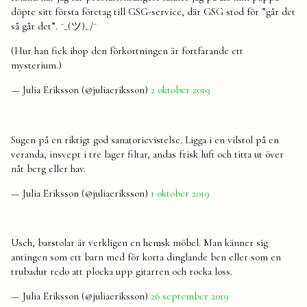
döpte sitt första företag till GSG-service, där GSG stod för ”går det
så går det”. ¯_(ツ)_/¯
(Hur han fick ihop den förkortningen är fortfarande ett
mysterium.)
— Julia Eriksson (@juliaeriksson)
2 oktober 2019
Sugen på en riktigt god sanatorievistelse. Ligga i en vilstol på en
veranda, insvept i tre lager filtar, andas frisk luft och titta ut över
nåt berg eller hav.
— Julia Eriksson (@juliaeriksson)
1 oktober 2019
Usch, barstolar är verkligen en hemsk möbel. Man känner sig
antingen som ett barn med för korta dinglande ben eller som en
trubadur redo att plocka upp gitarren och rocka loss.
— Julia Eriksson (@juliaeriksson)
26 september 2019