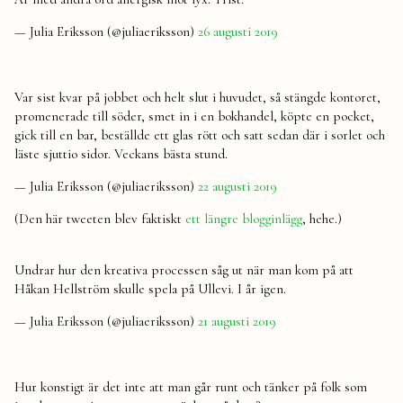
— Julia Eriksson (@juliaeriksson)
26 augusti 2019
Var sist kvar på jobbet och helt slut i huvudet, så stängde kontoret,
promenerade till söder, smet in i en bokhandel, köpte en pocket,
gick till en bar, beställde ett glas rött och satt sedan där i sorlet och
läste sjuttio sidor. Veckans bästa stund.
— Julia Eriksson (@juliaeriksson)
22 augusti 2019
(Den här tweeten blev faktiskt
ett längre blogginlägg
, hehe.)
Undrar hur den kreativa processen såg ut när man kom på att
Håkan Hellström skulle spela på Ullevi. I år igen.
— Julia Eriksson (@juliaeriksson)
21 augusti 2019
Hur konstigt är det inte att man går runt och tänker på folk som