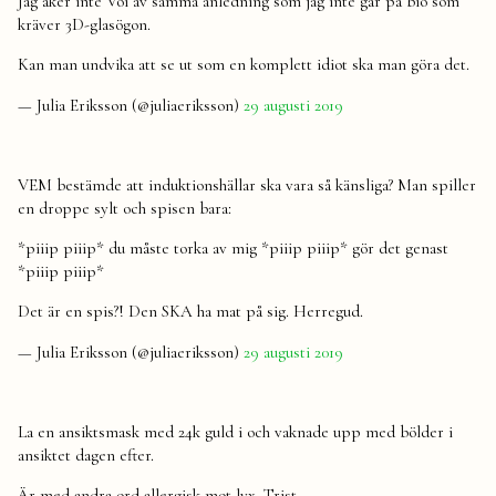
Jag åker inte Voi av samma anledning som jag inte går på bio som
kräver 3D-glasögon.
Kan man undvika att se ut som en komplett idiot ska man göra det.
— Julia Eriksson (@juliaeriksson)
29 augusti 2019
VEM bestämde att induktionshällar ska vara så känsliga? Man spiller
en droppe sylt och spisen bara:
*piiip piiip* du måste torka av mig *piiip piiip* gör det genast
*piiip piiip*
Det är en spis?! Den SKA ha mat på sig. Herregud.
— Julia Eriksson (@juliaeriksson)
29 augusti 2019
La en ansiktsmask med 24k guld i och vaknade upp med bölder i
ansiktet dagen efter.
Är med andra ord allergisk mot lyx. Trist.