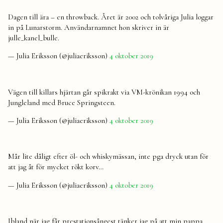
Dagen till ära – en throwback. Året är 2002 och tolvåriga Julia loggar
in på Lunarstorm. Användarnamnet hon skriver in är
julle_kanel_bulle.
— Julia Eriksson (@juliaeriksson)
4 oktober 2019
Vägen till killars hjärtan går spikrakt via VM-krönikan 1994 och
Jungleland med Bruce Springsteen.
— Julia Eriksson (@juliaeriksson)
4 oktober 2019
Mår lite dåligt efter öl- och whiskymässan, inte pga dryck utan för
att jag åt för mycket rökt korv…
— Julia Eriksson (@juliaeriksson)
4 oktober 2019
Ibland när jag får prestationsångest tänker jag på att min pappa