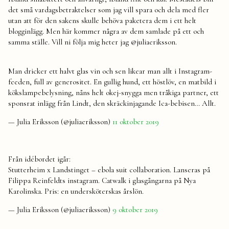
det små vardagsbetraktelser som jag vill spara och dela med fler
utan att för den sakens skulle behöva paketera dem i ett helt
blogginlägg. Men här kommer några av dem samlade på ett och
samma ställe. Vill ni följa mig heter jag @juliaeriksson.
Man dricker ett halvt glas vin och sen likear man allt i Instagram-
feeden, full av generositet. En gullig hund, ett höstlöv, en matbild i
kökslampebelysning, nåns helt okej-snygga men tråkiga partner, ett
sponsrat inlägg från Lindt, den skräckinjagande Ica-bebisen… Allt.
— Julia Eriksson (@juliaeriksson)
11 oktober 2019
Från idébordet igår:
Stutterheim x Landstinget – ebola suit collaboration. Lanseras på
Filippa Reinfeldts instagram. Catwalk i glasgångarna på Nya
Karolinska. Pris: en undersköterskas årslön.
— Julia Eriksson (@juliaeriksson)
9 oktober 2019