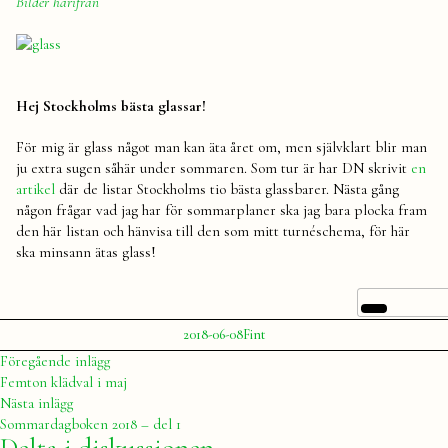
Bilder härifrån
Hej Stockholms bästa glassar!
För mig är glass något man kan äta året om, men självklart blir man
ju extra sugen såhär under sommaren. Som tur är har DN skrivit
en
artikel
där de listar Stockholms tio bästa glassbarer. Nästa gång
någon frågar vad jag har för sommarplaner ska jag bara plocka fram
den här listan och hänvisa till den som mitt turnéschema, för här
ska minsann ätas glass!
Publicerat
Publicerat
Etiketter:
2018-06-08
Fint
av
i
Julia
Asos
,
Inläggsnavigering
Föregående
Föregående inlägg
Crayola
,
inlägg:
Femton klädval i maj
glass
,
Nästa
Nästa inlägg
Kolmården
,
inlägg:
Sommardagboken 2018 – del 1
Tapir