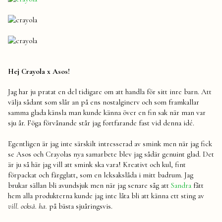
Hej Crayola x Asos!
Jag har ju pratat en del tidigare om att handla för sitt inre barn. Att
välja sådant som slår an på ens nostalginerv och som framkallar
samma glada känsla man kunde känna över en fin sak när man var
sju år. Föga förvånande står jag fortfarande fast vid denna idé.
Egentligen är jag inte särskilt intresserad av smink men när jag fick
se Asos och Crayolas nya samarbete blev jag sådär genuint glad. Det
är ju så här jag vill att smink ska vara! Kreativt och kul, fint
förpackat och färgglatt, som en leksakslåda i mitt badrum. Jag
brukar sällan bli avundsjuk men när jag senare såg att
Sandra
fått
hem alla produkterna kunde jag inte låta bli att känna ett sting av
vill. också. ha.
på bästa sjuåringsvis.