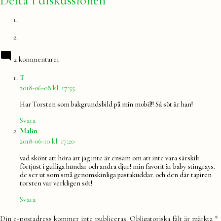
Delta i diskussionen
2 kommentarer
säger:
T
2018-06-08 kl. 17:55
Har Torsten som bakgrundsbild på min mobil!! Så söt är han!
Svara
säger:
Malin
2018-06-10 kl. 17:20
vad skönt att höra att jag inte är ensam om att inte vara särskilt
förtjust i gulliga hundar och andra djur! min favorit är baby stingrays.
de ser ut som små genomskinliga pastakuddar. och den där tapiren
torsten var verkligen söt!
Svara
Lämna
Din e-postadress kommer inte publiceras.
Obligatoriska fält är märkta
*