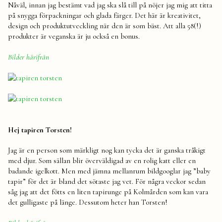
Nåväl, innan jag bestämt vad jag ska slå till på nöjer jag mig att titta
på snygga förpackningar och glada färger. Det här är kreativitet,
design och produktutveckling när den är som bäst. Att alla 58(!)
produkter är veganska är ju också en bonus.
Bilder härifrån
Hej tapiren Torsten!
Jag är en person som märkligt nog kan tycka det är ganska tråkigt
med djur. Som sällan blir överväldigad av en rolig katt eller en
badande igelkott. Men med jämna mellanrum bildgooglar jag ”baby
tapir” för det är bland det sötaste jag vet. För några veckor sedan
såg jag att det fötts en liten tapirunge på Kolmården som kan vara
det gulligaste på länge. Dessutom heter han Torsten!