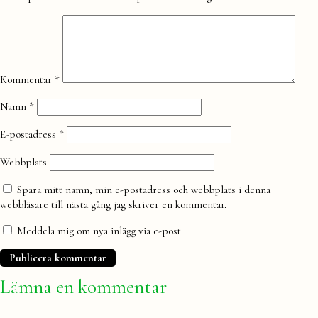
en
kommentar
Kommentar
*
Namn
*
E-postadress
*
Webbplats
Spara mitt namn, min e-postadress och webbplats i denna
webbläsare till nästa gång jag skriver en kommentar.
Meddela mig om nya inlägg via e-post.
Lämna en kommentar