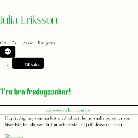
Hoppa
Julia Eriksson
till
innehåll
Om
Följ
Arkiv
Kategorier
Tillbaka
Tre bra fredagssaker!
Publicerat
till
2018-06-08
2 kommentarer
av
Tre
Julia
Hej fredag, hej sommarfest med jobbet, hej ni snälla personer som
bra
läser här, hej allt som är fint och särskilt hej till dessa tre saker.
fredagssaker!